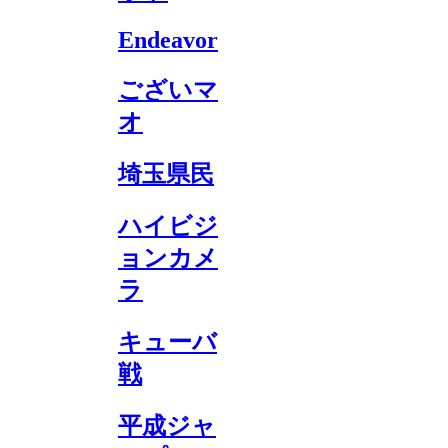
Endeavor
ございマ
オ
埼玉県民
ハイビジ
ョンカメ
ラ
キューバ
戦
平成ジャ