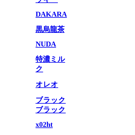
DAKARA
黒烏龍茶
NUDA
特濃ミル
ク
オレオ
ブラック
ブラック
x02ht