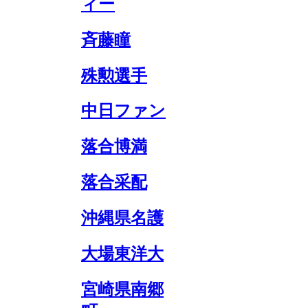
ィー
斉藤瞳
殊勲選手
中日ファン
落合博満
落合采配
沖縄県名護
大場東洋大
宮崎県南郷