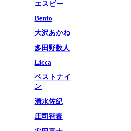
エスピー
Bento
大沢あかね
多田野数人
Licca
ベストナイ
ン
清水佐紀
庄司智春