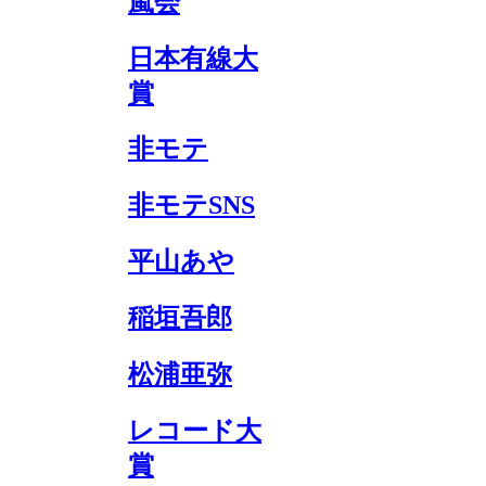
嵐会
日本有線大
賞
非モテ
非モテSNS
平山あや
稲垣吾郎
松浦亜弥
レコード大
賞