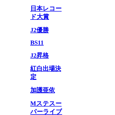
日本レコー
ド大賞
J2優勝
BS11
J2昇格
紅白出場決
定
加護亜依
Mステスー
パーライブ