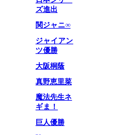
ズ進出
関ジャニ∞
ジャイアン
ツ優勝
大阪桐蔭
真野恵里菜
魔法先生ネ
ギま！
巨人優勝