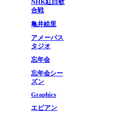
NHK紅白歌
合戦
亀井絵里
アメーバス
タジオ
忘年会
忘年会シー
ズン
Graphics
エビアン