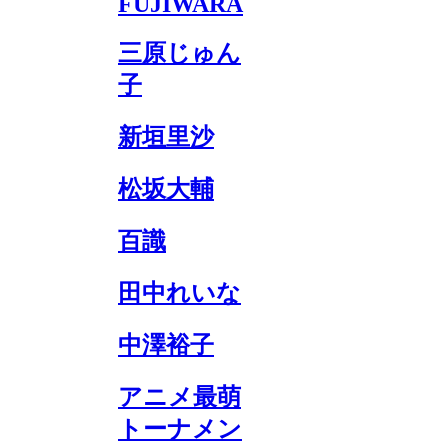
FUJIWARA
三原じゅん
子
新垣里沙
松坂大輔
百識
田中れいな
中澤裕子
アニメ最萌
トーナメン