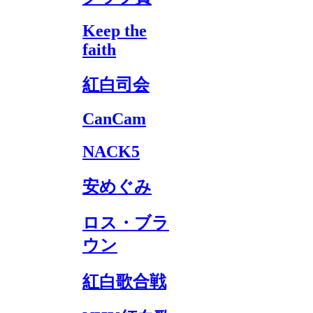
Keep the
faith
紅白司会
CanCam
NACK5
安めぐみ
ロス・ブラ
ウン
紅白歌合戦