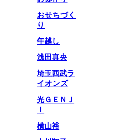
おせちづく
り
年越し
浅田真央
埼玉西武ラ
イオンズ
光ＧＥＮＪ
Ｉ
横山裕