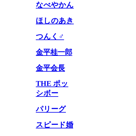
なべやかん
ほしのあき
つんく♂
金平桂一郎
金平会長
THE ポッ
シボー
パリーグ
スピード婚