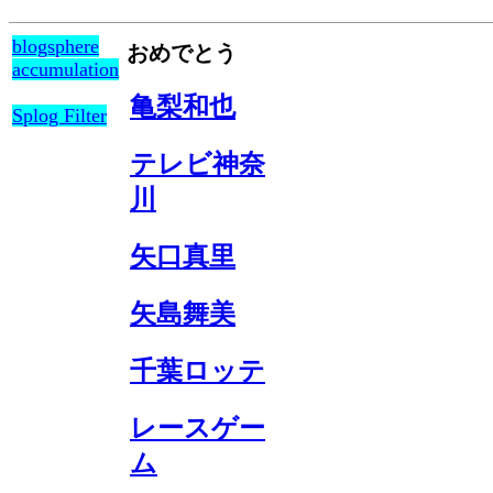
blogsphere
おめでとう
accumulation
亀梨和也
Splog Filter
テレビ神奈
川
矢口真里
矢島舞美
千葉ロッテ
レースゲー
ム