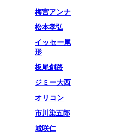
梅宮アンナ
松本孝弘
イッセー尾
形
板尾創路
ジミー大西
オリコン
市川染五郎
城咲仁