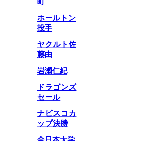
町
ホールトン
投手
ヤクルト佐
藤由
岩瀬仁紀
ドラゴンズ
セール
ナビスコカ
ップ決勝
全日本大学