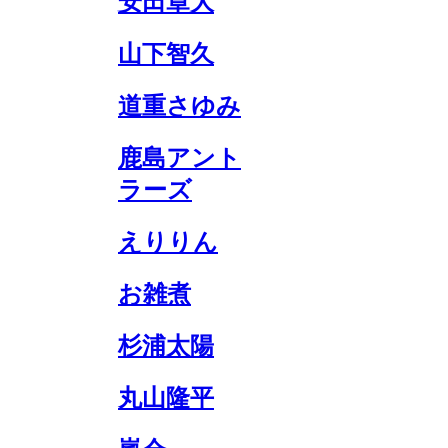
安田章大
山下智久
道重さゆみ
鹿島アント
ラーズ
えりりん
お雑煮
杉浦太陽
丸山隆平