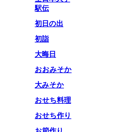
駅伝
初日の出
初詣
大晦日
おおみそか
大みそか
おせち料理
おせち作り
お節作り