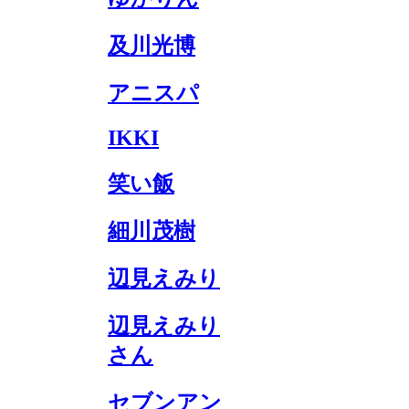
及川光博
アニスパ
IKKI
笑い飯
細川茂樹
辺見えみり
辺見えみり
さん
セブンアン