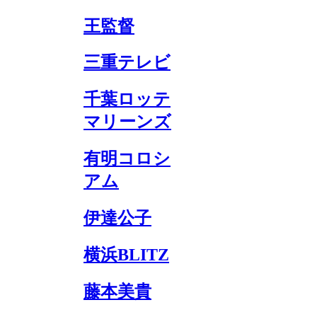
王監督
三重テレビ
千葉ロッテ
マリーンズ
有明コロシ
アム
伊達公子
横浜BLITZ
藤本美貴