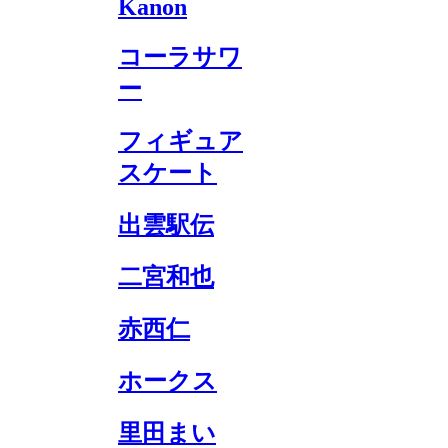
Kanon
コーラサワ
ー
フィギュア
スケート
出雲駅伝
二宮和也
赤西仁
ホークス
里田まい