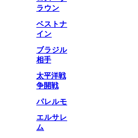
ラウン
ベストナ
イン
ブラジル
相手
太平洋戦
争開戦
パレルモ
エルサレ
ム