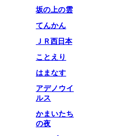
坂の上の雲
てんかん
ＪＲ西日本
ことえり
はまなす
アデノウイ
ルス
かまいたち
の夜