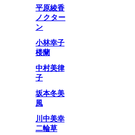
平原綾香
ノクター
ン
小林幸子
楼蘭
中村美律
子
坂本冬美
風
川中美幸
二輪草