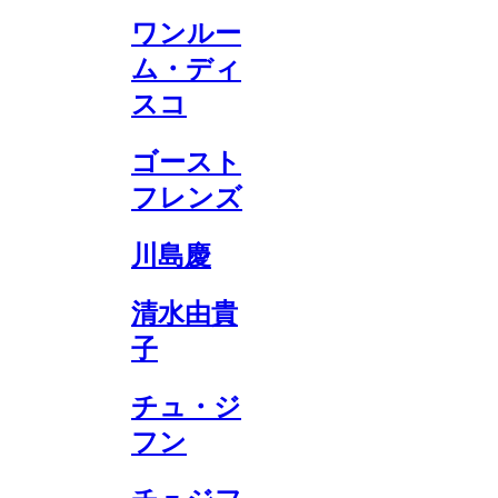
ワンルー
ム・ディ
スコ
ゴースト
フレンズ
川島慶
清水由貴
子
チュ・ジ
フン