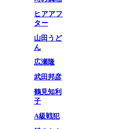
ヒアアフ
ター
山田うど
ん
広瀬隆
武田邦彦
鶴見知利
子
A級戦犯