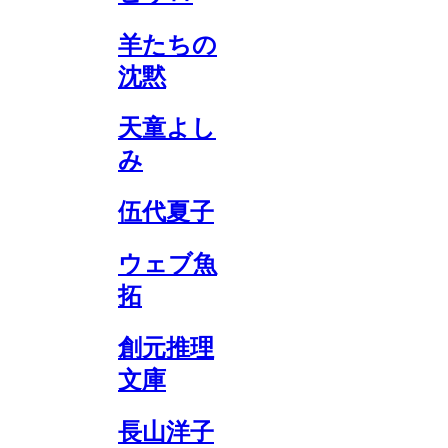
羊たちの
沈黙
天童よし
み
伍代夏子
ウェブ魚
拓
創元推理
文庫
長山洋子