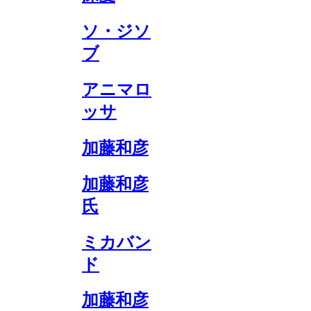
ソ・ジソ
ブ
アニマロ
ッサ
加藤和彦
加藤和彦
氏
ミカバン
ド
加藤和彦