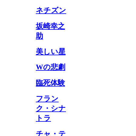
ネチズン
坂崎幸之
助
美しい星
Wの悲劇
臨死体験
フラン
ク・シナ
トラ
チャ・テ