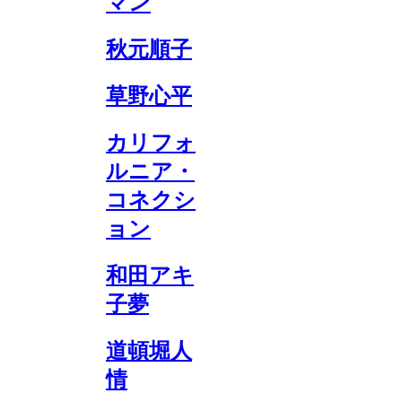
マン
秋元順子
草野心平
カリフォ
ルニア・
コネクシ
ョン
和田アキ
子夢
道頓堀人
情