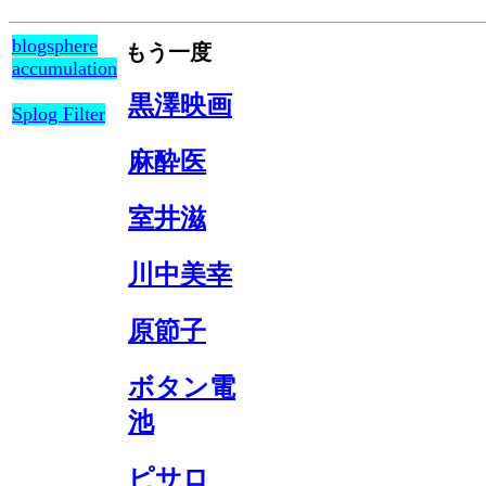
blogsphere
もう一度
accumulation
黒澤映画
Splog Filter
麻酔医
室井滋
川中美幸
原節子
ボタン電
池
ピサロ