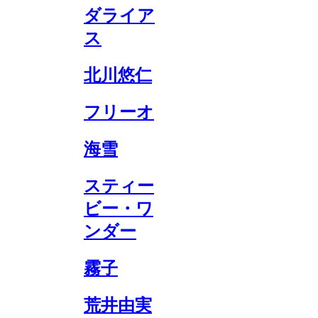
ダライア
ス
北川悠仁
フリーオ
海雪
スティー
ビー・ワ
ンダー
霧子
荒井由実