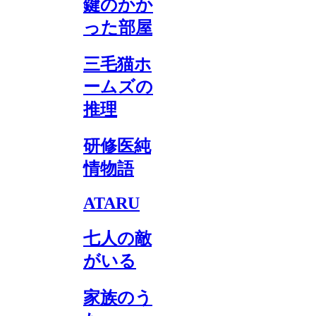
鍵のかか
った部屋
三毛猫ホ
ームズの
推理
研修医純
情物語
ATARU
七人の敵
がいる
家族のう