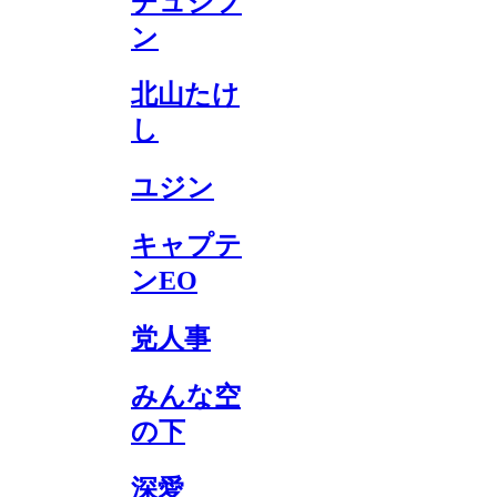
チュジフ
ン
北山たけ
し
ユジン
キャプテ
ンEO
党人事
みんな空
の下
深愛