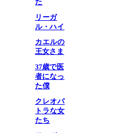
た
リーガ
ル・ハイ
カエルの
王女さま
37歳で医
者になっ
た僕
クレオパ
トラな女
たち