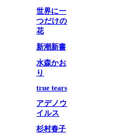
世界に一
つだけの
花
新潮新書
水森かお
り
true tears
アデノウ
イルス
杉村春子