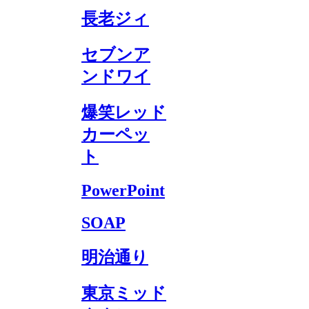
長老ジィ
セブンア
ンドワイ
爆笑レッド
カーペッ
ト
PowerPoint
SOAP
明治通り
東京ミッド