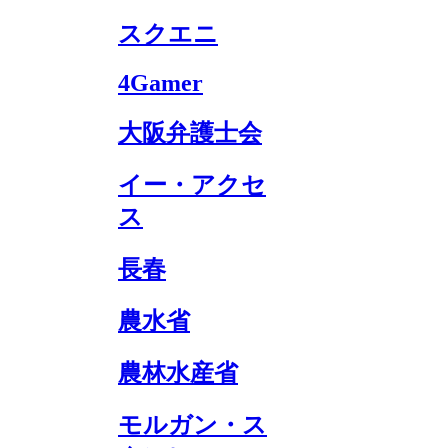
スクエニ
4Gamer
大阪弁護士会
イー・アクセ
ス
長春
農水省
農林水産省
モルガン・ス