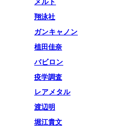
メルト
翔泳社
ガンキャノン
植田佳奈
バビロン
疫学調査
レアメタル
渡辺明
堀江貴文