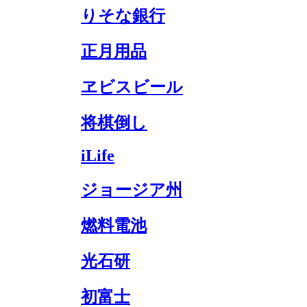
りそな銀行
正月用品
ヱビスビール
将棋倒し
iLife
ジョージア州
燃料電池
光石研
初富士