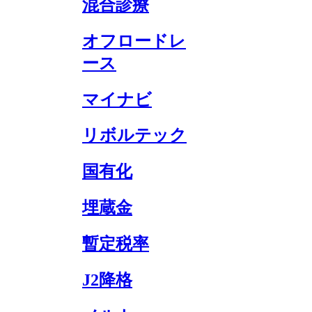
混合診療
オフロードレ
ース
マイナビ
リボルテック
国有化
埋蔵金
暫定税率
J2降格