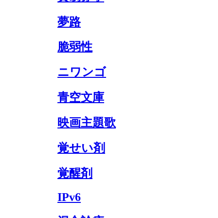
夢路
脆弱性
ニワンゴ
青空文庫
映画主題歌
覚せい剤
覚醒剤
IPv6