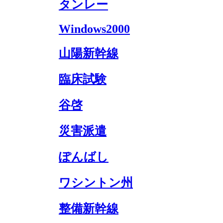
タンレー
Windows2000
山陽新幹線
臨床試験
谷啓
災害派遣
ぽんばし
ワシントン州
整備新幹線