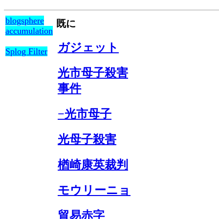
blogsphere
既に
accumulation
ガジェット
Splog Filter
光市母子殺害
事件
−光市母子
光母子殺害
楢崎康英裁判
モウリーニョ
貿易赤字