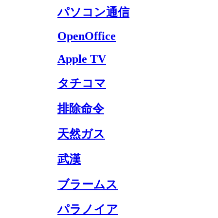
パソコン通信
OpenOffice
Apple TV
タチコマ
排除命令
天然ガス
武漢
ブラームス
パラノイア