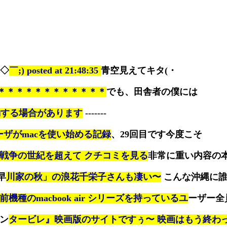
￣◇
￣;) posted at 21:48:35
青空見えてキタ(・
＊＊＊＊＊＊＊＊＊＊＊＊
でも、田舎者の僕には
動する場合があります
-------
ユーザがmacを使い始める記録
、29回目です今度こそ
戦争の世紀を超えて クチコミを見る
非常に重い内容の
早
川家の秋」の浪花千栄子さんも凄い〜
こんな沖縄に誰
前機種のmacbook air シリーズを持っているユ
ーザー全
カン
タービレ』映画版のサイトですぅ〜 映画はもう終わ