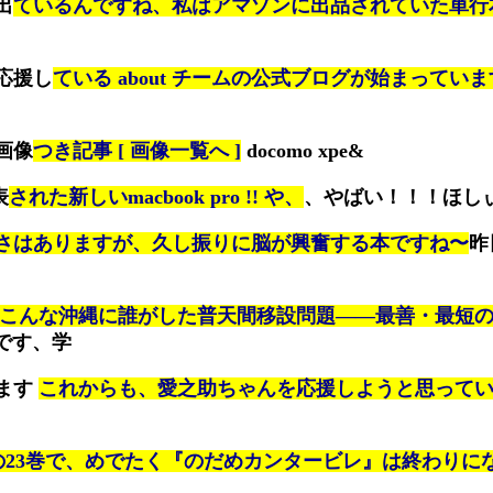
出
ているんですね、私はアマゾンに出品されていた単行
応援し
ている about チームの公式ブログが始まってい
画像
つき記事 [ 画像一覧へ ]
docomo xpe&
表
された新しいmacbook pro !! や、
、やばい！！！ほし
さはありますが、久し振りに脳が興奮する本ですね〜
昨
こんな沖縄に誰がした普天間移設問題——最善・最短の
です、学
ます
これからも、愛之助ちゃんを応援しようと思って
の23巻で、めでたく『のだめカンタービレ』は終わりに