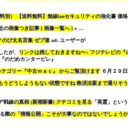
料別） 【送料無料】無線lanセキュリティの
強化書 価格：
近の
画像つき記事 [ 画像一覧へ ]
x …
？のび太名言集 ゼプ速
ad: ユーザーが
したが、
リンクは残しておきますね〜♪ フジテレビの『
『のだめカンタービレ』
カテゴリー『中古ｍａｃ』 からご覧頂けます
６月２９日
もうどうしようもない状態ですね 救済法案まで通りそうで
ア戦線
の真相 (新潮新書) クチコミを見る
「英霊」という
する際
の「情報公開」こそが大事なのではないでしょうか