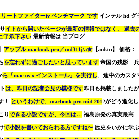
リートファイターiv ベンチマーク です
インテル hd グ
索サ
イトから開いたページが最新の情報ではなく、 過去
最新情報は 当ブログ
ご了承下さい
】
アップル macbook pro／md311j/a★
【auktn】 価格：
ち
を忘れずに過ごしたいと思っています
帝国の残影—
か
ら「mac os x インストール」を実行し
、途中のカスタ
イト
は、昨日の記者会見の模様です
昨日も掲載しました
す！
というわけで、macbook pro mid 201
2がどう進化
こり
できる小説ですが、今回は…
福島原発の真実最高
け
で小説を書いておられる方ですね〜
歴史をいかに学ぶ