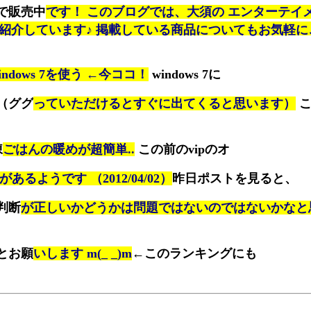
で販売中
です！ このブログでは、大須の エンターテイ
を紹介しています♪ 掲載している商品についてもお気軽
indows 7を使う ←今ココ！
windows 7に
（ググ
っていただけるとすぐに出てくると思います）
こ
凍
ごはんの暖めが超簡単..
この前のvipのオ
があるようです （2012/04/02）
昨日ポストを見ると、
判断
が正しいかどうかは問題ではないのではないかなと
とお願
いします m(_ _)m
←このランキングにも