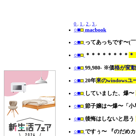
0
.
1
.
2
.
3
.
○■
macbook
○■
ってあっちです〜(
○■
＊＊＊＊＊＊＊＊
＊
○■
99,980- ※価
格が変
○■
20年
来のwindows
○■
していました、爆〜
○■
節子嬢は〜爆〜「小
○■
後悔はしないと思う
○■
ですぅ〜 『のだめ