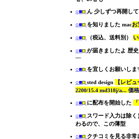
○■
ん 少しずつ再開し
○■
を知りました mac
お
○■
（税込、送料別）
い
○■
が届きましたよ 歴
—
○■
を宜しくお願いしま
○■
sted design
【レビュー
2200/15.4 md318j/a... 
○■
に配布を開始した
「
○■
スワード入力は除く
わるので、この薄型
○■
クチコミを見る非常