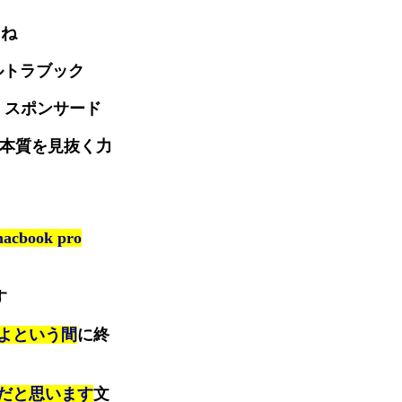
よね
ルトラブック
et スポンサード
本質を見抜く力
ook pro
す
よという間
に終
だと思います
文