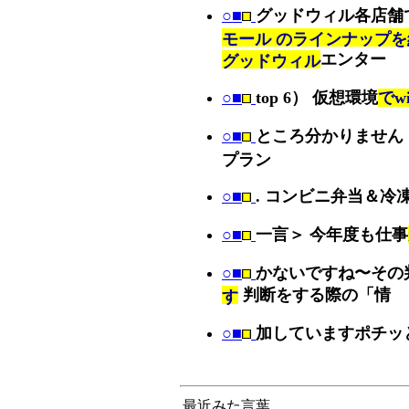
○■
グッドウィル各店舗
モール のラインナップ
エンター
グッドウィル
○■
top 6） 仮想環境
でw
○■
ところ分かりません
プラン
○■
. コンビニ弁当＆冷
○■
一言＞ 今年度も仕事
○■
かないですね〜その
判断をする際の「情
す
○■
加していますポチッ
最近みた言葉