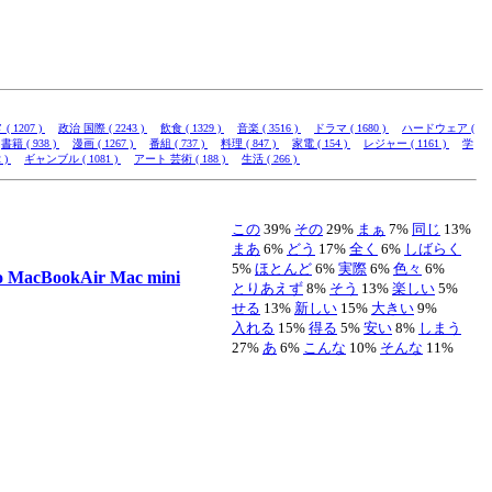
 1207 )
政治 国際 ( 2243 )
飲食 ( 1329 )
音楽 ( 3516 )
ドラマ ( 1680 )
ハードウェア (
書籍 ( 938 )
漫画 ( 1267 )
番組 ( 737 )
料理 ( 847 )
家電 ( 154 )
レジャー ( 1161 )
学
 )
ギャンブル ( 1081 )
アート 芸術 ( 188 )
生活 ( 266 )
この
39%
その
29%
まぁ
7%
同じ
13%
まあ
6%
どう
17%
全く
6%
しばらく
5%
ほとんど
6%
実際
6%
色々
6%
o
MacBookAir
Mac mini
とりあえず
8%
そう
13%
楽しい
5%
せる
13%
新しい
15%
大きい
9%
入れる
15%
得る
5%
安い
8%
しまう
27%
あ
6%
こんな
10%
そんな
11%