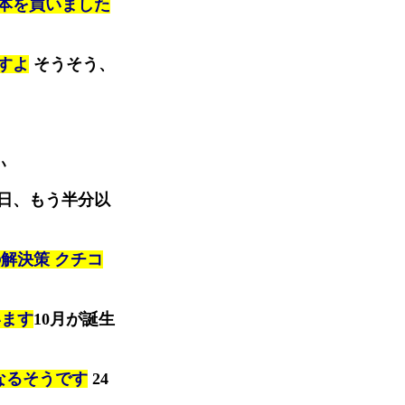
本を買いました
ますよ
そうそう、
ぃ
日、もう半分以
解決策 クチコ
います
10月が誕生
なるそうです
24