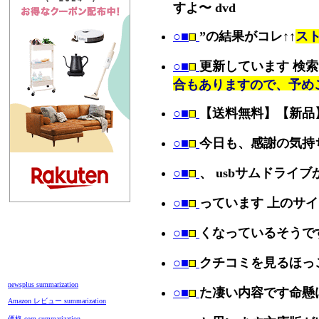
すよ〜 dvd
○■
”の結果がコレ↑↑
スト
○■
更新しています 検
合もありますので、予め
○■
【送料無料】【新品
○■
今日も、感謝の気持
○■
、 usbサムドライブ
○■
っています 上のサ
○■
くなっているそうで
○■
クチコミを見るほっ
newsplus summarization
○■
た凄い内容です命懸
Amazon レビュー summarization
価格.com summarization