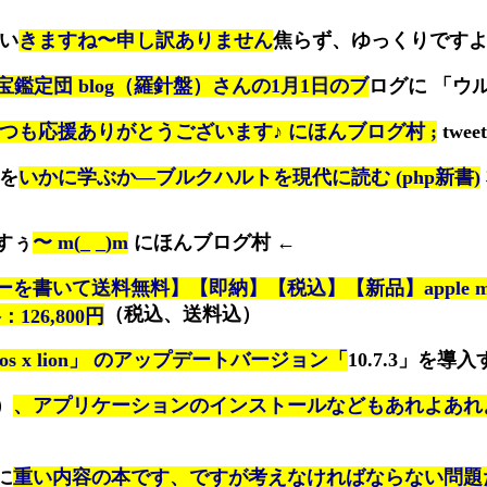
てい
きますね〜申し訳ありません
焦らず、ゆっくりです
宝鑑定団 blog（羅針盤）さんの1月1日のブ
ログに 「ウ
つも応援ありがとうございます♪ にほんブログ村 ;
twe
史を
いかに学ぶか—ブルクハルトを現代に読む (php新書)
すぅ
〜 m(_ _)m
にほんブログ村 ←
を書いて送料無料】【即納】【税込】【新品】apple macb
（税込、送料込）
価格：126,800円
os x lion」 のアップデートバージョン「
10.7.3」を導入
）
、アプリケーションのインストールなどもあれよあれ
に
重い内容の本です、ですが考えなければならない問題