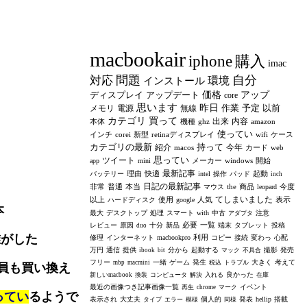
macbookair
iphone
購入
imac
問題
自分
対応
環境
インストール
ディスプレイ
アップデート
価格
アップ
core
思います
昨日
作業
予定
以前
メモリ
電源
無線
カテゴリ
買って
出来
内容
本体
機種
ghz
amazon
使ってい
インチ
corei
新型
retinaディスプレイ
wifi
ケース
カテゴリの最新
持って
紹介
今年
macos
カード
web
思ってい
ツイート
メーカー
windows
開始
app
mini
最新記事
理由
快適
起動
バッテリー
intel
操作
パッド
inch
日記の最新記事
非常
普通
本当
the
商品
今度
マウス
leopard
てしまいました
以上
使用
人気
表示
ハードディスク
google
本
最大
デスクトップ
処理
スマート
with
中古
注意
アダプタ
必要
一覧
レビュー
原因
十分
新品
端末
タブレット
投稿
duo
がした
利用
修理
インターネット
macbookpro
コピー
接続
変わっ
心配
万円
通信
提供
分から
起動する
撮影
発売
ibook
bit
マック
不具合
フリー
一緒
ゲーム
発生
大きく
考えて
mbp
macmini
税込
トラブル
員も買い換え
良かった
新しいmacbook
換装
コンピュータ
解決
入れる
在庫
最近の画像つき記事画像一覧
イベント
再生
chrome
マーク
ってい
るようで
表示され
大丈夫
個人的
発表
hellip
搭載
タイプ
エラー
模様
同様