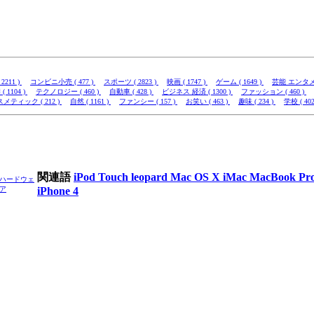
2211 )
コンビニ小売 ( 477 )
スポーツ ( 2823 )
映画 ( 1747 )
ゲーム ( 1649 )
芸能 エンタメ (
( 1104 )
テクノロジー ( 460 )
自動車 ( 428 )
ビジネス 経済 ( 1300 )
ファッション ( 460 )
メティック ( 212 )
自然 ( 1161 )
ファンシー ( 157 )
お笑い ( 463 )
趣味 ( 234 )
学校 ( 402
関連語
iPod Touch
leopard
Mac OS X
iMac
MacBook Pr
ハードウェ
ア
iPhone 4