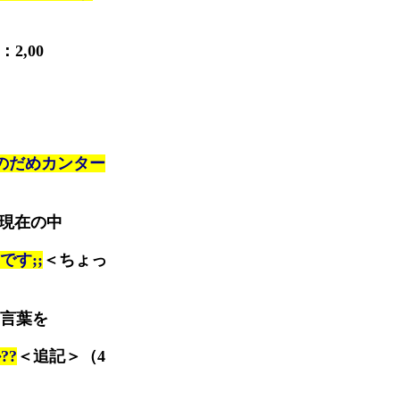
2,00
のだめカンター
現在の中
す;;
＜ちょっ
言葉を
??
＜追記＞（4