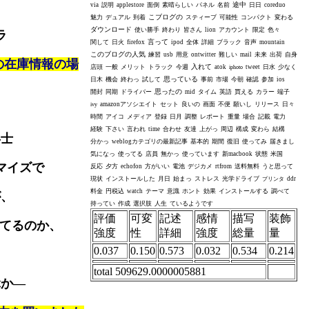
途中
via
説明
applestore
面倒
素晴らしい
パネル
名前
日日
coreduo
こブログの
魅力
デュアル
到着
スティーブ
可能性
コンパクト
変わる
ダウンロード
使い勝手
終わり
皆さん
lion
アカウント
限定
色々
ラ
言って
関して
日火
firefox
ipod
全体
詳細
ブラック
音声
mountain
このブログの人気
練習
usb
用意
ontwitter
難しい
mail
未来
出荷
自身
の在庫情報の場
入れて
店頭
一般
メリット
トラック
今週
atok
tweet
日水
少なく
iphoto
思っている
日木
機会
終わっ
試して
事前
市場
今朝
確認
参加
ios
思ったの
開封
同期
ドライバー
mid
タイム
英語
買える
カラー
端子
amazonアソシエイト
セット
良いの
画面
不便
願いし
リリース
日々
ivy
時間
アイコ
メディア
登録
日月
調整
レポート
重量
場合
記載
電力
経験
下さい
言われ
time
合わせ
友達
上がっ
周辺
構成
変わら
結構
兵士
分かっ
weblogカテゴリの最新記事
基本的
期間
復旧
使ってみ
届きまし
気になっ
使ってる
店員
無かっ
使っています
新macbook
状態
米国
マイズで
反応
夕方
echofon
方がいい
電池
デジカメ
rtfrom
送料無料
うと思って
現状
インストールした
月日
始まっ
ストレス
光学ドライブ
ddr
プリンタ
料金
円税込
watch
テーマ
意識
ホント
効果
インストールする
調べて
が、
持ってい
作成
選択肢
人生
ているようです
評価
可変
記述
感情
描写
装飾
してるのか、
強度
性
詳細
強度
総量
量
0.037
0.150
0.573
0.032
0.534
0.214
total 509629.0000005881
か—