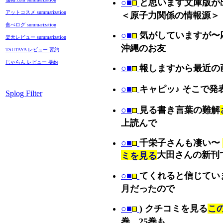
○■
と思います文庫版が
アットコスメ summarization
＜原子力関係の情報源＞
食べログ summarization
○■
気がしていますが〜
楽天レビュー summarization
沖縄のお友
TSUTAYA レビュー 要約
じゃらん レビュー 要約
○■
報しますから最近の
○■
キャピッ♪ そこで発
Splog Filter
○■
見る書き言葉の難解
上読んで
○■
千栄子さんも凄い〜
大田さんの新刊
ミを見る
○■
てくれると信じてい
月だったので
○■
) クチコミを見る
こ
巻、25巻も