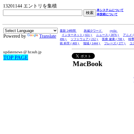
13201144 エントリを集積
本システムについて
本技術について
最新 24時間
急減少ワード
cyclic
インターネット ( 651 )
ニュース ( 2876 )
アニメ ( 
Powered by
Translate
496 )
ソフトウェア ( 212 )
医療 健康 ( 708 )
時季 
術 科学 ( 469 )
地域 ( 1444 )
フレーズ ( 277 )
コス
updatenews @ hr.sub.jp
TOP PAGE
MacBook