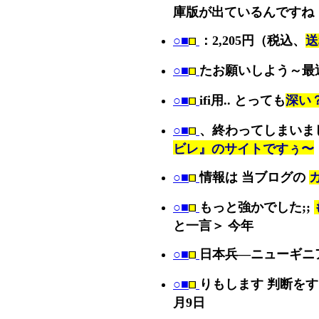
庫版が出ているんですね
○■
：2,205円（税込、
送
○■
たお願いしよう～最
○■
ifi用.. とっても
深い
○■
、終わってしまいま
ビレ』のサイトですぅ〜
○■
情報は 当ブログの
○■
もっと強かでした;;
と一言＞ 今年
○■
日本兵—ニューギニ
○■
りもします 判断を
月9日