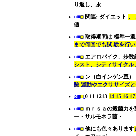
り返し、永
○■
関連: ダイエット
、
値
○■
取得期間は 標準一
まで何回でも試 験を行
○■
エアロバイク、歩数
シスト、シティサイクル、
○■
ン（白インゲン豆）
酸 運動やエクササイズと
○■
0 11 1213
14 15 16 17
○■
ｍｒｓａの殺菌力を
ー・サルモネラ菌・
○■
他にも色々あります