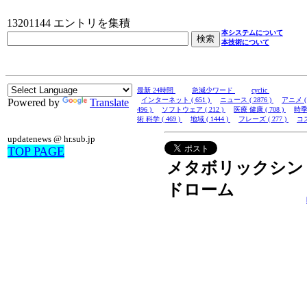
13201144 エントリを集積
本システムについて
本技術について
最新 24時間
急減少ワード
cyclic
インターネット ( 651 )
ニュース ( 2876 )
アニメ ( 
Powered by
Translate
496 )
ソフトウェア ( 212 )
医療 健康 ( 708 )
時季 
術 科学 ( 469 )
地域 ( 1444 )
フレーズ ( 277 )
コス
updatenews @ hr.sub.jp
TOP PAGE
メタボリックシン
ドローム