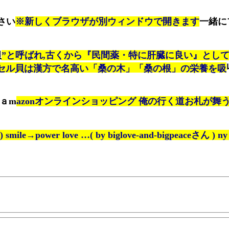
さい
※新しくブラウザが別ウィンドウで開きます
一緒に
貝
”と呼ばれ,古くから『民間薬・特に肝臓に良い』とし
セル貝は漢方で名高い「桑の木」「桑の根」の栄養を吸
ａm
azonオンラインショッピング 俺の行く道お札が舞
 smile→power love …( by biglove-and-bigpeaceさん ) ny