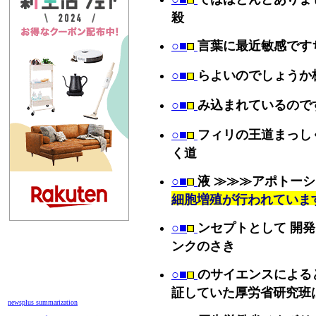
殺
○■
言葉に最近敏感です
○■
らよいのでしょうか
○■
み込まれているので
○■
フィリの王道まっし
く道
○■
液 ≫≫≫アポトー
細胞増殖が行われていま
○■
ンセプトとして 開
ンクのさき
○■
のサイエンスによる
証していた厚労省研究班
newsplus summarization