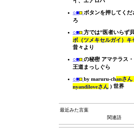
イ、エアロバ
○■
ボタンを押してくだ
ろ
○■
方では”医者いらず
ボ（ツメキセルガイ）キ
昔々より
○■
の秘密 アマテラス・
王道まっしぐら
○■
by maruru-ch
anさん )
) 世界
nyandiloveさん
最近みた言葉
関連語