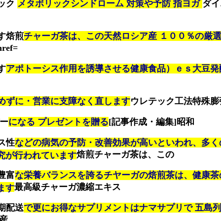
ック
メタボリックシンドローム 対策や予防 指ヨガ
ダイ
す焙煎
チャーガ茶は、この天然ロシア産 １００％の厳
href=
す
アポトーシス作用を誘導させる健康食品）ｅｓ大豆発
めずに・営業に支障なく直します
ウレテック工法特殊膨
バー
になる プレゼントを贈る
[記事作成・編集]昭和
ス性
などの病気の予防・改善効果が高いといわれ、多く
焙煎チャーガ茶は、この
究が行われています
豊富
な栄養バランスを誇るチヤーガの焙煎茶は、健康茶
最高級チャーガ濃縮エキス
ます
期配送
で更にお得なサプリメントはナマサプリで 五島
産