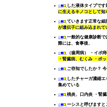
○■
した液体タイプです
に生えるキノコとして知
○■
ていきます正常な細
が遺伝子に組み込まれて
○■
一般的な健康診断で
際には、食事後、
○■
（歯周病） ・イボ痔
・腎臓病、むくみ ・ポ
○■
ご存知でしたか？ 今
○■
したチャーガ濃縮エ
集めている
○■
桃炎、口内炎 ・腎
○■
ーシスと呼びますと