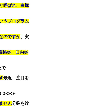
と呼ばれ、白樺
いうプログラム
なのですが
、実
扁桃炎、口内炎
上で
す
最近、注目を
 ≫≫≫
ません
分裂を繰