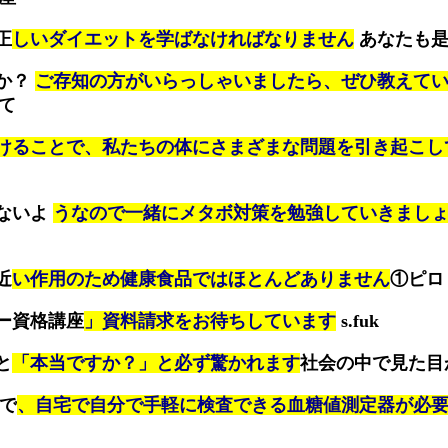
正
しいダイエットを学ばなければなりません
あなたも是
か？
ご存知の方がいらっしゃいましたら、ぜひ教えて
て
けることで、私たちの体にさまざまな問題を引き起こし
ないよ
うなので一緒にメタボ対策を勉強していきまし
近
い作用のため健康食品ではほとんどありません
①ピロ
ー資格講座
」資料請求をお待ちしています
s.fuk
と
「本当ですか？」と必ず驚かれます
社会の中で見た目
こで
、自宅で自分で手軽に検査できる血糖値測定器が必