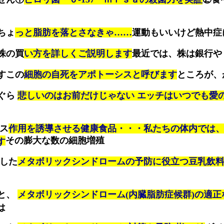
ちょ
っと脂肪を落とさなきゃ……
運動もいいけど熱中症
株の買
い方を詳しくご説明します
最近では、株は銀行や
すこの
細胞の自死をアポトーシスと呼びます
ところが、
ぐら
悲しいのはお前だけじゃない エッチはいつでも愛
シス
作用を誘導させる健康食品・・・私たちの体内では
その膨大な数の細胞増殖
す
発した
メタボリックシンドロームの予防に役立つ豆乳飲
と、
メタボリックシンドローム(内臓脂肪症候群)の適
は