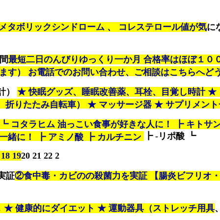
 メタボリックシンドローム 、 コレステロール値が気
に
週間
最短二日のんびりゆっくり一か月 合格率はほぼ１０
います） お電話でのお問い合わせ、ご相談はこちらへど
計）
★ 快眠グッズ、睡眠改善薬、耳栓、目覚し時計 ★
折りたたみ自転車） ★ マッサージ器 ★ サプリメント
┗ コタラヒム 油っこい食事が好きな人に！ ┣ キトサン
┣ -リポ酸 ┗
一緒に！ ┣ アミノ酸 ┣ カルチニン
 18 19
20 21 22 2
実証
②食中毒・カビのの殺菌力を実証 【腸炎ビフリオ
↓ ★ 健康的にダイエット ★ 運動器具（ストレッチ用具