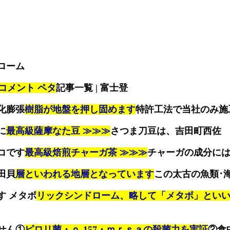
ローム
l コメント ペタ
記事一覧 | 富士登
化膨張
樹脂が地盤を押し固めます
特許工法で当社のみ施
に
最高級薩摩なた豆 ≫≫≫
さつま刀豆は、吉田町西佐
コです
最高級焙煎チャーガ茶 ≫≫≫
チャーガの成分に
田貝
層といわれる地層となっています
この太古の魚類･
す メタボ
リックシンドローム、略して「メタボ」とい
せん①
ピロリ菌・ｏ-157・ｍｒｓａの殺菌力を実証
②食