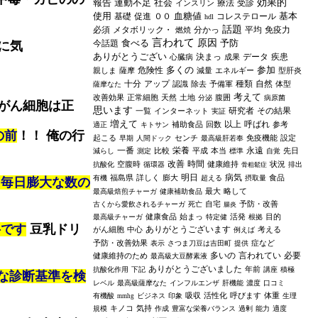
報告
運動不足
社会
効果的
療法
受診
インスリン
使用
血糖値
基本
基礎
促進
００
コレステロール
hdl
話題
必須
メタボリック・
分かっ
平均
免疫力
燃焼
言われて
食べる
原因
予防
今話題
に気
ありがとうござい
決まっ
データ
疾患
心臓病
成果
多くの
参加
危険性
親しま
薩摩
減量
エネルギー
型肝炎
十分
アップ
種類
自然
認識
除去
予備軍
体型
薩摩なた
考えて
改善効果
正常細胞
天然
土地
腹囲
分泌
病原菌
がん細胞は正
思います
研究者
その結果
一覧
インターネット
実証
増えて
以上
呼ばれ
補助食品
回数
参考
適正
キトサン
の前
！！ 俺の行
起こる
センチ
免疫機能
設定
早期
人間ドック
最高級肝若奉
一番
栄養
永遠
比較
平成
本当
先日
減らし
測定
標準
自覚
改善
時間
空腹時
健康維持
状況
抗酸化
循環器
排出
骨粗鬆症
明日
病気
福島県
詳しく
膨大
食品
有機
超える
摂取量
、毎日膨大な数の
最大
略して
最高級焙煎チャーガ
健康補助食品
自宅
予防・改善
古くから愛飲されるチャーガ
死亡
腸炎
健康食品
始まっ
活発
目的
最高級チャーガ
特定健
根拠
料です
豆乳ドリ
ありがとうございます
がん細胞
中心
考える
例えば
予防・改善効果
症など
表示
さつま刀豆は吉田町
提供
多いの
言われてい
必要
健康維持のため
最高級大豆酵素液
ありがとうございました
年前
抗酸化作用
下記
講座
積極
正な診断基準を検
レベル
最高級薩摩なた
インフルエンザ
肝機能
濃度
口コミ
吸収
活性化
呼びます
体重
有機酸
ビジネス
印象
生理
mmhg
キノコ
気持
規模
作成
豊富な栄養バランス
過剰
能力
適度