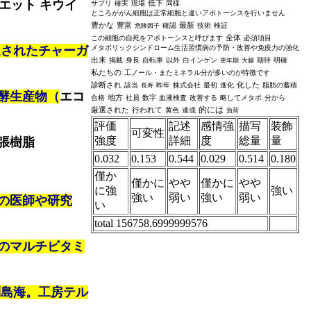
エット キウイ
低下
サプリ
確実
現場
同様
ところががん細胞は正常細胞と違いアポトーシスを行いません
豊かな
豊富
最新
確認
技術
検証
危険因子
全体
この細胞の自死をアポトーシスと呼びます
必須項目
選されたチャーガ
メタボリックシンドローム生活習慣病の予防・改善や免疫力の強化
出来
掲載
身長
自転車
以外
白インゲン
期待
明確
更年期
大腸
私たちの
工ノール・またミネラル分が多いのが特徴です
診断され
化した
該当
昨年
株式会社
最初
進化
脂肪の蓄積
長寿
酵生産物（
エコ
地方
合格
社員
数字
血液検査
改善する
略してメタボ
分から
的には
厳選された
行われて
黄色
達成
負荷
評価
記述
感情強
描写
装飾
可変性
強度
詳細
度
総量
量
張樹脂
0.032
0.153
0.544
0.029
0.514
0.180
僅か
僅かに
やや
僅かに
やや
に強
強い
強い
弱い
強い
弱い
の医師や研究
い
total 156758.6999999576
のマルチビタミ
列島海。工房テル