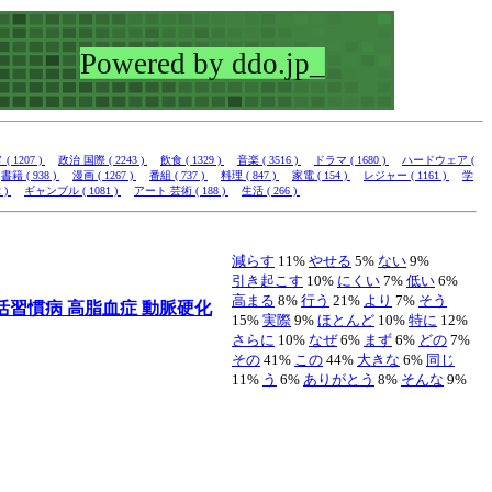
 1207 )
政治 国際 ( 2243 )
飲食 ( 1329 )
音楽 ( 3516 )
ドラマ ( 1680 )
ハードウェア (
書籍 ( 938 )
漫画 ( 1267 )
番組 ( 737 )
料理 ( 847 )
家電 ( 154 )
レジャー ( 1161 )
学
 )
ギャンブル ( 1081 )
アート 芸術 ( 188 )
生活 ( 266 )
減らす
11%
やせる
5%
ない
9%
引き起こす
10%
にくい
7%
低い
6%
高まる
8%
行う
21%
より
7%
そう
活習慣病
高脂血症
動脈硬化
15%
実際
9%
ほとんど
10%
特に
12%
さらに
10%
なぜ
6%
まず
6%
どの
7%
その
41%
この
44%
大きな
6%
同じ
11%
う
6%
ありがとう
8%
そんな
9%