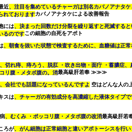
最近
、注目を集めているチャーガは別名カバノアナタケ
カバノアナタケによる改善報告
られております
胞には
、決まった回数だけ分裂を繰り返すと死滅すると
この細胞の自死をアポト
いるのです
は
、朝食を抜いた状態で検査するために、血糖値は正常
、切れ痔、痔ろう、脱肛 ・吹き出物・面疔 ・蓄膿症、
最高級肝若奉 ≫≫≫
ッコリ腹・メタボ腹の。消
、会社でも話題になっているんですよ
空はどんな人の
キスは
、チャーガの有効成分を高濃縮した液体タイプで
臓病
、むくみ ・ポッコリ腹・メタボ腹の改消
最高級肝若奉
ころが
、がん細胞は正常細胞と違いアポトーシスを行い