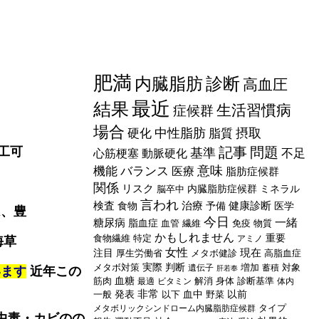
肥満
内臓脂肪
診断
高血圧
最近
結果
生活習慣病
症候群
場合
中性脂肪
摂取
硬化
脂質
工可
記事
問題
基準
不足
心筋梗塞
動脈硬化
意味
機能
バランス
医療
脂肪症候群
関係
リスク
脳卒中
内臓脂肪症候群
ミネラル
言われ
検査
治療
健康診断
食物
予備
医学
は、豊
今日
一緒
糖尿病
脂血症
血管
繊維
免疫
物質
かもしれません
食物繊維
特定
重要
アミノ
海草
女性
現在
注目
厚生労働省
メタボ健診
高脂血症
メタボ対策
実際
判断
増加
対象
遺伝子
蓄積
います
近年この
肝若奉
筋肉
血糖
解消
身体
診断基準
最適
ビタミン
体内
非常
一般
発表
以下
血中
野菜
以前
タイプ
メタボリックシンドローム内臓脂肪症候群
中毒・カビのの