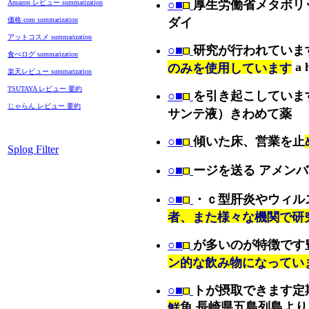
○■
厚生労働省メタボリ
Amazon レビュー summarization
価格.com summarization
ダイ
アットコスメ summarization
○■
研究が行われていま
食べログ summarization
a 
のみを使用しています
楽天レビュー summarization
TSUTAYA レビュー 要約
○■
を引き起こしていま
じゃらん レビュー 要約
サンテ液）きわめて薬
○■
傾いた床、営業を止
Splog Filter
○■
ージを送る アメン
○■
・ｃ型肝炎やウィル
者、また様々な機関で研
○■
が多いのが特徴です
ン的な飲み物になってい
○■
トが摂取できます定
魚 長崎県五島列島より
鮮