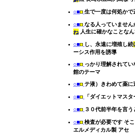
○■
生で一度は何処かで
○■
なる人っていません
人生に確かなことなん
ね
○■
し、永遠に増殖し続
ーシス作用を誘導
○■
っかり理解されてい
館のテーマ
○■
テ液）きわめて薬に
○■
「ダイエットマスタ
○■
３０代前半年を言う
○■
検査が必要です そ
エルメディカル製 アセ