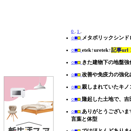
0
.
1
.
○■
メタボリックシンド
○■
etek↑uretek↑
記事ur
○■
きた建物下の地盤強
○■
改善や免疫力の強化
○■
親しまれていたキノ
○■
隆起した土地で、吉
○■
ありがとうございま
言葉と体型
○■
ではほとんどありま