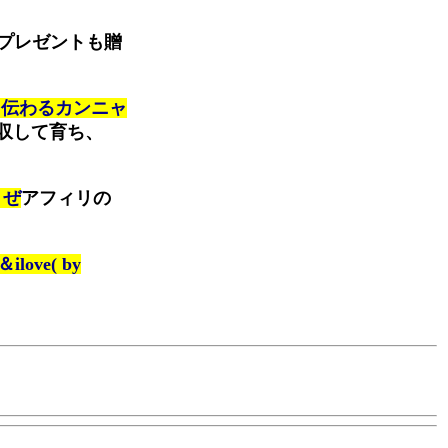
プレゼントも贈
て伝わるカンニャ
収して育ち、
うぜ
アフィリの
＆ilove( by