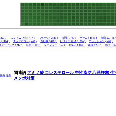
2211 )
コンビニ小売 ( 477 )
スポーツ ( 2823 )
映画 ( 1747 )
ゲーム ( 1649 )
芸能 エンタメ (
( 1104 )
テクノロジー ( 460 )
自動車 ( 428 )
ビジネス 経済 ( 1300 )
ファッション ( 460 )
メティック ( 212 )
自然 ( 1161 )
ファンシー ( 157 )
お笑い ( 463 )
趣味 ( 234 )
学校 ( 402
関連語
アミノ酸
コレステロール
中性脂肪
心筋梗塞
生
医療 健康
メタボ対策