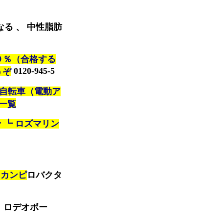
なる 、 中性脂肪
０％（合格する
0120-945-5
うぞ
 自転車（電動ア
一覧
 ┗ ロズマリン
・カンピ
ロバクタ
、ロデオボー