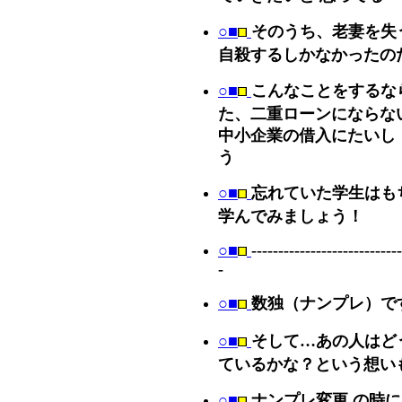
○■
そのうち、老妻を失
自殺するしかなかったの
○■
こんなことをするな
た、二重ローンにならな
中小企業の借入にたいし
う
○■
忘れていた学生はも
学んでみましょう！
○■
----------------------------
-
○■
数独（ナンプレ）で
○■
そして…あの人はど
ているかな？という想い
○■
ナンプレ変更 の時