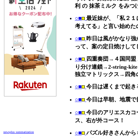
利 の 抹茶ミルク をみ
○■
最近妹が、「私２１
考えてる」と言い始めた
○■
昨日は風がかなり強
って、案の定日焼けして
○■
四重奏団→４国同盟 三
り分け連鎖→2-string-kit
独立マトリックス→四角
○■
今日は遅くまで起き
○■
今日は早朝、地震で
○■
今日のアリエスカコ
ス、右が外コース！
○■
パズル好きさんから
newsplus summarization