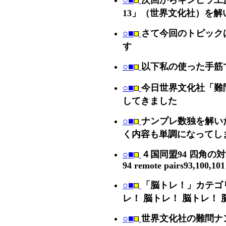
○■
次回からキンピラ工
13」（世界文化社）を
○■
さて今回のトピック
す
○■
以下私の使った手筋
○■
今日世界文化社「難
してきました
○■
ナンプレ数独を解い
く内容も単調になってし
○■
４国同盟94 四角の
94 remote pairs93,100,10
○■
「脳トレ！」カテゴ
レ！ 脳トレ！ 脳トレ！ 
○■
世界文化社の難問ナン