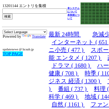
13201144 エントリを集積
本システム
について
本技術につ
いて
最新 24時間
急減
Powered by
Translate
インターネット ( 651 
ニ小売 ( 477 )
スポーツ 
updatenews @ hr.sub.jp
TOP PAGE
能 エンタメ ( 1207 )
ドラマ ( 1680 )
ハード
健康 ( 708 )
時季 ( 110
ジネス 経済 ( 1300 )
)
番組 ( 737 )
料理 ( 
科学 ( 469 )
地域 ( 144
自然 ( 1161 )
ファンシ