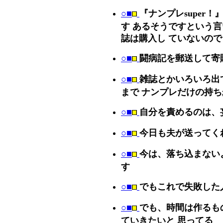
○■
『ナンプレsuper
す あるそうですという
誌は購入し ていないの
○■
闘病記を郵送して寄
○■
雑誌とかいろいろ出
まで ナンプレだけの持
○■
自分を責めるのは、
○■
今日も夫が送ってく
○■
今は、落ち込まないよ
す
○■
でもこれで失敗した
○■
でも、時間は作るも
ていきたいと 思ってる