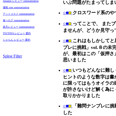
Amazon レビュー summarization
いぶ問題がたまってしま
価格.com summarization
○■
クロスワード系のや
アットコスメ summarization
食べログ summarization
○■
ってことで、 また
楽天レビュー summarization
ませんが、どうか見守っ
TSUTAYA レビュー 要約
○■
これはもしかしてと
じゃらん レビュー 要約
プレに挑戦」vol.８の
が、最初はこの「仮押さ
Splog Filter
思いました
○■
いつもどんなに難し
ヒントのような数字は書
に限ってはもうオイラの
が許さないけど解く為に
取りかかりました
○■
「難問ナンプレに挑戦」
した