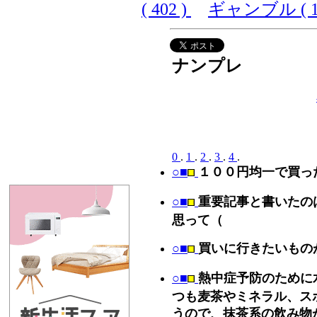
( 402 )
ギャンブル ( 10
ナンプレ
0
.
1
.
2
.
3
.
4
.
○■
１００円均一で買っ
○■
重要記事と書いたの
思って（
○■
買いに行きたいもの
○■
熱中症予防のために
つも麦茶やミネラル、ス
うので、抹茶系の飲み物