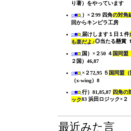
り著）をやっています
○■
）×２99 四角
の対角線（
回からキンピラ工房
○■
届けします１日１件
◎当たる懸賞 
も楽だよ♪
○■
国）×２50 ４
国同盟
２国）46,87
○■
×２72,95 ５
国同盟（隠
（x-wing）8
○■
行）81,85,87
四角の
83 浜田ロジック×２
ック
最近みた言