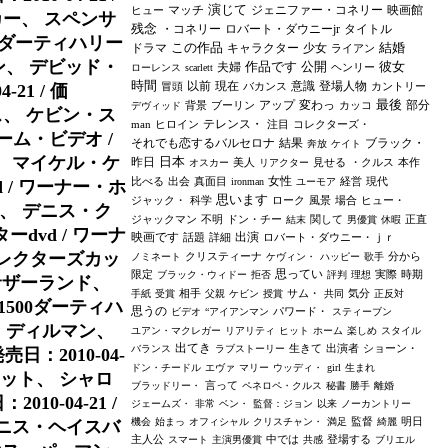
演じて
マッチ
ジェニファー・コネリー
映画館
ヒュー
カー、 スペンサ
残念
・コネリー
ロバート・ダウニーjr
タイトル
500ダーティハリー
この作品
結婚
ドラマ
キャラクター
少女
ライアン
ン、 デビッド・
作品です
公開
彼女
夫婦
ヘンリー
ローレンス
scarlett
時間
以前
現在
意識
登場人物
冒頭
バカンス
カントリー
21 / 価
最後
アップ
変わっ
部分
背景
ブーリン
カッコ
デヴィッド
ス、 ケビン・ス
テレンス・
man
ヒロイン
注目
コレクターズ・
ーム・ビデオ /
それでも恋するバルセロナ
結果
ブラック・
奔放
ケイト
ール、 マイケル・ケ
日本
昨日
美人
見せる
・クルス
本作
オスカー
リアクター
女性
比べる
出会
真面目
経営
現代
ironman
ユーモア
/ ワーナー・ホ
思います
ジャック・
科学
ローク
風景
場合
ヒュー・
ソン、 デニス・ク
ジャックマン
不明
ドン・チー
関して
正直
結末
男優賞
休暇
vd / ワーナ
映画です
出演
話題
詳細
ロバート・ダウニー・ｊｒ
ディレクターズカッ
クリスティーナ
分から
ノミネート
ケヴィン・
ハッピー
歌手
思ってい
限定
実際
時期
ブラック・ウィドー
拒否
評判
理想
サザーランド、
相手
サム・
気分
手紙
受賞
父親
ケビン
授賞
共同
正反対
:1500ダーティハ
思うの
パワード・
ビデオ
“アイアンマン
スティーブン
ド・ディルマン、
ユアン・マクレガー
リアリティ
ヒット
ホーム
楽しめ
スタイル
出てき
生きて
出演者
ショーン・
バランス
ラブストーリー
：2010-04-
ドン・チードル
エヴァ
マリー
ウッディ・
girl
生まれ
ラット、 シャロ
言って
ブラッドリー・
ペネロペ・クルス
秘書
勝手
離婚
0-04-21 /
ジェームズ・
非常
ベン・
監督：ジョン
以来
ノーカントリー
監督
明日
機会
始まっ
オフィシャル
クリスチャン・
満足
綺麗
デニス・ヘイスバ
主人公
中では
登場する
スマート
主演男優賞
共感
ブリエル