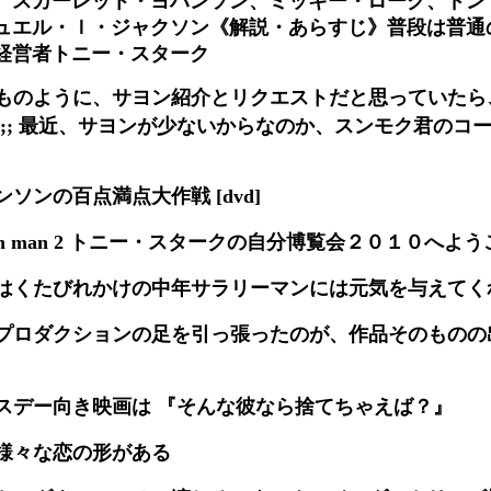
ュエル・ｌ・ジャクソン《解説・あらすじ》普段は普通
経営者トニー・スターク
ものように、サヨン紹介とリクエストだと思っていたら
^;; 最近、サヨンが少ないからなのか、スンモク君のコ
ソンの百点満点大作戦 [dvd]
ron man 2 トニー・スタークの自分博覧会２０１０へよう
はくたびれかけの中年サラリーマンには元気を与えてく
プロダクションの足を引っ張ったのが、作品そのものの
スデー向き映画は 『そんな彼なら捨てちゃえば？』
様々な恋の形がある