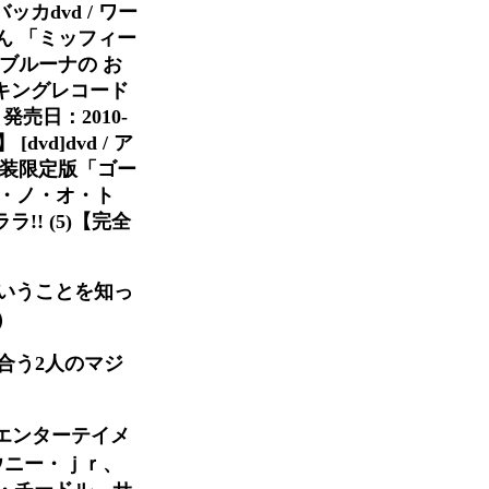
dvd / ワー
えほん 「ミッフィー
310ブルーナの お
 キングレコード
/ 発売日：2010-
dvd]dvd / ア
vd 特装限定版「ゴー
ソ・ラ・ノ・オ・ト
ララ!! (5)【完全
いうことを知っ
）
い合う2人のマジ
・エンターテイメ
ウニー・ｊｒ、
・チードル、サ