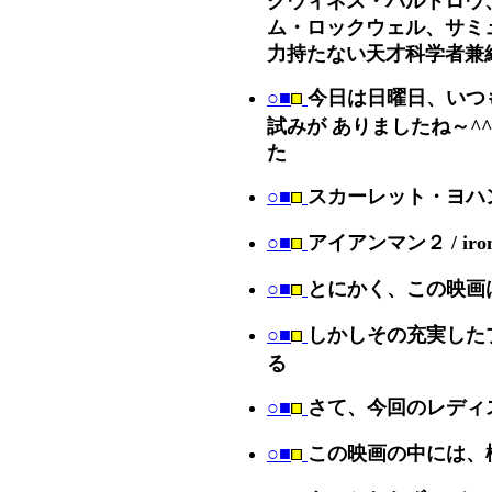
ム・ロックウェル、サミ
力持たない天才科学者兼
○■
今日は日曜日、いつ
試みが ありましたね～^
た
○■
スカーレット・ヨハン
○■
アイアンマン２ / i
○■
とにかく、この映画
○■
しかしその充実した
る
○■
さて、今回のレディ
○■
この映画の中には、