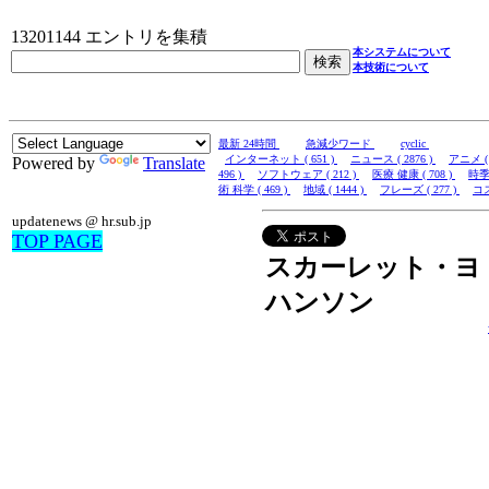
13201144 エントリを集積
本システムについて
本技術について
最新 24時間
急減少ワード
cyclic
インターネット ( 651 )
ニュース ( 2876 )
アニメ ( 
Powered by
Translate
496 )
ソフトウェア ( 212 )
医療 健康 ( 708 )
時季 
術 科学 ( 469 )
地域 ( 1444 )
フレーズ ( 277 )
コス
updatenews @ hr.sub.jp
TOP PAGE
スカーレット・ヨ
ハンソン