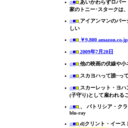
○■
あいかわらずロバー
家のトニー･スタークは
○■
アイアンマンのバー
しい
○■
￥9,800 amazon.co.jp
○■
2009年7月20日
○■
他の映画の伏線や小
○■
スカヨハって誰~って
○■
スカーレット・ヨハ
(子守り)として雇われる
○■
、 パトリシア・ク
blu-ray
○■
d]クリント・イース