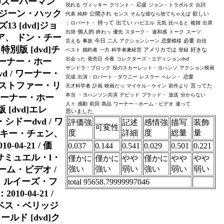
500スーパーマン
現れる
ヴィッキー
クリント・
応援
ジョン・トラボルタ
台詞
 ジーン・ハック
公開され
欲しい
代表
純粋
センス
そんな彼なら捨てちゃえば
持って
出てい
：ロバート・
ハビエル
元気
比べると
複雑
出席
13 [dvd]ジョ
個人的
出掛
終わっ
優先
スターク・
違和感
トーク
スーツ
ア、 ドン・チー
今日
必要
言える
事故
二人
アクションシーン
恋愛模様
自信
特別版 [dvd]チ
アメリカでは
好きな
ベスト
婚約者
一方
科学者兼経営
登録
出会った
発売日
今夜
コレクターズ・エディションdvd
ワーナー・ホー
サンドラ・ブロック
役のスカーレット・ヨハンソ
アクション映画
vd / ワーナー・
完成
出演：ロバート・ダウニー
レスラー
ヘレン・
恋愛
]クリストファー・リ
言ってた
天才科学者
計画
映画だっ
マイケル・ケイン
前作より
本当
・ヨハンソン共演
デビッド
ブラッド・
放送
分からない
ワーナー・ホー
人々
感動
前回
商品
ワーナー・ホーム・ビデオ
違って
 [dvd]エレ
思いました
ーdvd / ワ
評価強
記述
感情強
描写
装飾
可変性
ジャッキー・チェン、
度
詳細
度
総量
量
4-21 / 価
0.037
0.144
0.541
0.029
0.501
0.221
 サミュエル・l・
僅かに
僅かに
やや
僅かに
やや
やや
ーム・ビデオ /
強い
強い
弱い
強い
弱い
弱い
ン、 ルイーズ・フ
total 95658.79999997046
-04-21 /
ザベス・ベリッジ
ールド [dvd]ク