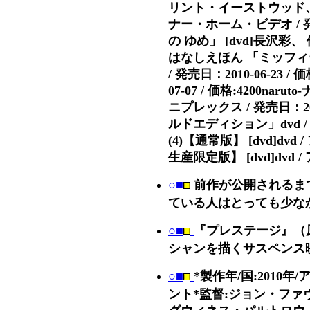
リント・イーストウッド、
ナー・ホーム・ビデオ / 発売
の ゆめ」 [dvd]長沢彩、 他
はなしえほん 「ミッフィー
/ 発売日：2010-06-23 /
07-07 / 価格:4200na
ニプレックス / 発売日：201
ルドエディション」dvd / 
(4)【通常版】 [dvd]dvd 
生産限定版】 [dvd]dvd / 
○■
前作が公開されるま
ている人はとっても少な
○■
『プレステージ』（原題
シャンを描くサスペンス
○■
*製作年/国:201
ント*監督:ジョン・ファ
グウィネス・パルトロウ