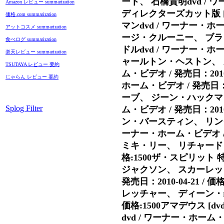
ート、 石橋貴明dvd / ワ
Amazon レビュー summarization
ディレクターズカット版 
価格.com summarization
マンdvd / ワーナー・ホーム
アットコスメ summarization
ージ・クルーニー、 ブラ
食べログ summarization
ドルdvd / ワーナー・ホーム
楽天レビュー summarization
ャールトン・ヘストン、 
TSUTAYA レビュー 要約
ム・ビデオ / 発売日：2010
じゃらん レビュー 要約
ホーム・ビデオ / 発売日：20
ーブ、 ジーン・ハックマ
Splog Filter
ム・ビデオ / 発売日：201
ン・バースティン、 リン
ーナー・ホーム・ビデオ / 発
ミキ・リー、 リチャード・ノー
格:1500ザ・スピリット
ジャクソン、 スカーレット
発売日：2010-04-21 
レッチャー、 ディーン・r・ブ
価格:1500アマデウス 
dvd / ワーナー・ホーム・ビ