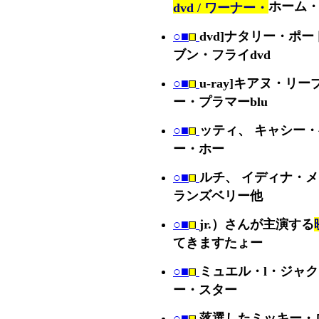
ホーム・
dvd / ワーナー・
○■
dvd]ナタリー・ポ
ブン・フライdvd
○■
u-ray]キアヌ・リー
ー・プラマーblu
○■
ッティ、 キャシー
ー・ホー
○■
ルチ、 イディナ・
ランズベリー他
○■
jr.）さんが主演する
てきますたょー
○■
ミュエル・l・ジャ
ー・スター
○■
落選したミッキー・