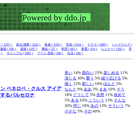
 1207 )
政治 国際 ( 2243 )
飲食 ( 1329 )
音楽 ( 3516 )
ドラマ ( 1680 )
ハードウェア (
書籍 ( 938 )
漫画 ( 1267 )
番組 ( 737 )
料理 ( 847 )
家電 ( 154 )
レジャー ( 1161 )
学
 )
ギャンブル ( 1081 )
アート 芸術 ( 188 )
生活 ( 266 )
多い
14%
面白い
23%
楽しめる
11%
演じる
30%
襲う
5%
繰り広げる
5%
描く
22%
新しい
10%
ほんと
5%
レン
ペネロペ・クルス
アイア
なんと
9%
ああ
5%
まあ
10%
そう
恋するバルセロナ
18%
どうして
5%
全然
11%
改めて
5%
ある
63%
こういう
13%
そんな
30%
同じ
18%
あの
13%
そういう
7%
小さな
5%
その
40%