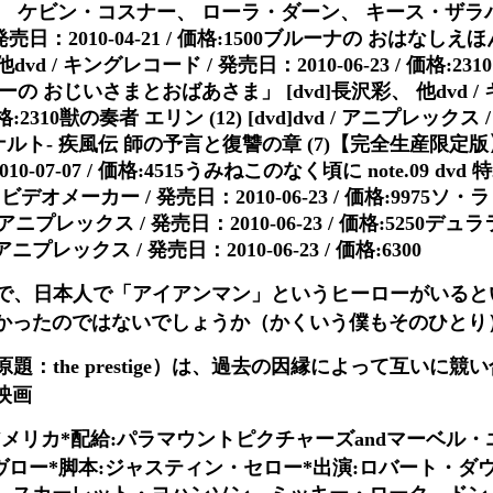
 ケビン・コスナー、 ローラ・ダーン、 キース・ザラバッカ
日：2010-04-21 / 価格:1500ブルーナの おはなし
dvd / キングレコード / 発売日：2010-06-23 / 価格:2
の おじいさまとおばあさま」 [dvd]長沢彩、 他dvd /
 価格:2310獣の奏者 エリン (12) [dvd]dvd / アニプレックス 
ruto-ナルト- 疾風伝 師の予言と復讐の章 (7)【完全生産限定版】 [
0-07-07 / 価格:4515うみねこのなく頃に note.09 d
ビデオメーカー / 発売日：2010-06-23 / 価格:9975
/ アニプレックス / 発売日：2010-06-23 / 価格:5250デュラ
アニプレックス / 発売日：2010-06-23 / 価格:6300
で、日本人で「アイアンマン」というヒーローがいると
かったのではないでしょうか（かくいう僕もそのひとり
：the prestige）は、過去の因縁によって互いに競
映画
0年/アメリカ*配給:パラマウントピクチャーズandマーベル
ヴロー*脚本:ジャスティン・セロー*出演:ロバート・ダ
、スカーレット・ヨハンソン、ミッキー・ローク、ドン