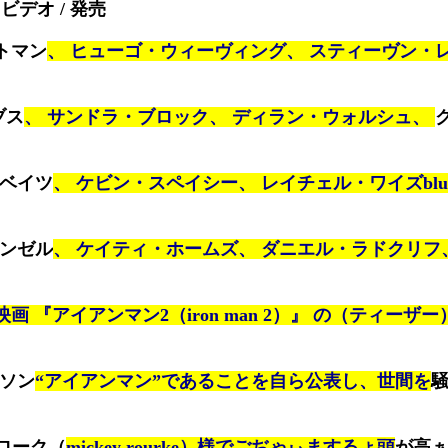
ビデオ / 発売
ートマン
、 ヒューゴ・ウィーヴィング、 スティーヴン・レ
ブス
、 サンドラ・ブロック、 ディラン・ウォルシュ、
・ベイツ
、 ケビン・スペイシー、 レイチェル・ワイズblu-
メンゼル
、 ケイティ・ホームズ、 ダニエル・ラドクリフ
映画 『アイアンマン2（iron man 2）』 の（ティーザ
クソン
“アイアンマン”であることを自ら公表し、世間を
ローク（
mickey rourke）様でごぢゃぃまするょ頭
が高