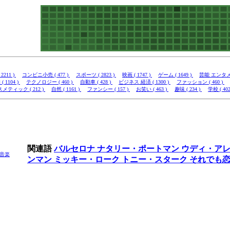
2211 )
コンビニ小売 ( 477 )
スポーツ ( 2823 )
映画 ( 1747 )
ゲーム ( 1649 )
芸能 エンタメ (
( 1104 )
テクノロジー ( 460 )
自動車 ( 428 )
ビジネス 経済 ( 1300 )
ファッション ( 460 )
メティック ( 212 )
自然 ( 1161 )
ファンシー ( 157 )
お笑い ( 463 )
趣味 ( 234 )
学校 ( 402
関連語
バルセロナ
ナタリー・ポートマン
ウディ・ア
音楽
ンマン
ミッキー・ローク
トニー・スターク
それでも