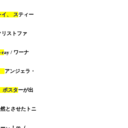
イ、 ス
ティー
クリストファ
r
ay / ワーナ
、
アンジェラ・
ー）ポスタ
ーが出
騒然とさせたトニ
ぁーぃ！ｍ（