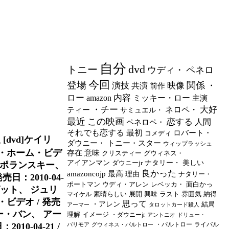
自分
dvd
トニー
ウディ・
ペネロ
今回
登場
関係
演技
映像
・
共演
前作
ロー
内容
amazon
ミッキー・ロー
主演
・チー
大好
ネロペ・
ティー
サミュエル・
最近
この映画
恋する
人間
ペネロペ・
それでも恋する
最初
ロバート・
コメディ
[dvd]ケイリ
ダウニー・
トニー・スター
ウィップラッシュ
ー・ホーム・ビデ
存在
意味
クリスティー
グウィネス・
アイアンマン
ダウニーjr
ナタリー・
美しい
マン・ポランスキー、
良かった
amazoncojp
最高
理由
ナタリー・
：2010-04-
ポートマン
ウディ・アレン
レベッカ・
面白かっ
・ピット、 ジュリ
素晴らしい
展開
興味
ラスト
雰囲気
納得
マイケル
ビデオ / 発売
思って
・アレン
結局
アーマー
タロットカード殺人
 ビー・バン、 アー
理解
イメージ
・ダウニーjr
アントニオ
ドリュー・
・パルトロー
ライバル
0-04-21 /
バリモア
グウィネス・パルトロー