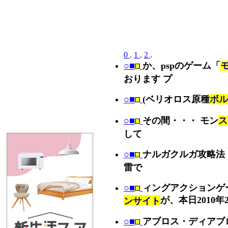
0
.
1
.
2
.
○■
か、pspのゲーム「
おります プ
○■
(ベリオロス原種
ボル
○■
その間・・・ モン
ス
して
○■
ナルガクルガ攻略法
雷で
○■
ィングアクションゲ
が、本日2010年
ンサイト
○■
アブロス・ディアブ