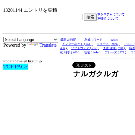
13201144 エントリを集積
本システムについて
本技術について
最新 24時間
急減少ワード
cyclic
インターネット ( 651 )
ニュース ( 2876 )
アニメ ( 
Powered by
Translate
496 )
ソフトウェア ( 212 )
医療 健康 ( 708 )
時季 
術 科学 ( 469 )
地域 ( 1444 )
フレーズ ( 277 )
コス
updatenews @ hr.sub.jp
TOP PAGE
ナルガクルガ