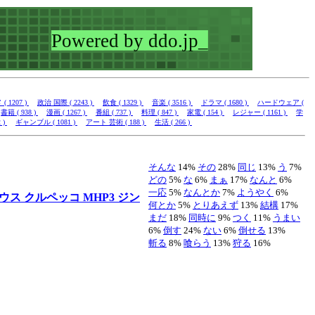
 1207 )
政治 国際 ( 2243 )
飲食 ( 1329 )
音楽 ( 3516 )
ドラマ ( 1680 )
ハードウェア (
書籍 ( 938 )
漫画 ( 1267 )
番組 ( 737 )
料理 ( 847 )
家電 ( 154 )
レジャー ( 1161 )
学
 )
ギャンブル ( 1081 )
アート 芸術 ( 188 )
生活 ( 266 )
そんな
14%
その
28%
同じ
13%
う
7%
どの
5%
な
6%
まぁ
17%
なんと
6%
一応
5%
なんとか
7%
ようやく
6%
レウス
クルペッコ
MHP3
ジン
何とか
5%
とりあえず
13%
結構
17%
まだ
18%
同時に
9%
つく
11%
うまい
6%
倒す
24%
ない
6%
倒せる
13%
斬る
8%
喰らう
13%
狩る
16%