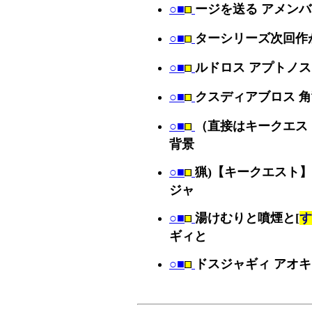
○■
ージを送る アメン
○■
ターシリーズ次回作
○■
ルドロス アプトノス
○■
クスディアブロス 
○■
（直接はキークエス
背景
○■
猟)【キークエスト
ジャ
○■
湯けむりと噴煙と[
す
ギィと
○■
ドスジャギィ アオ