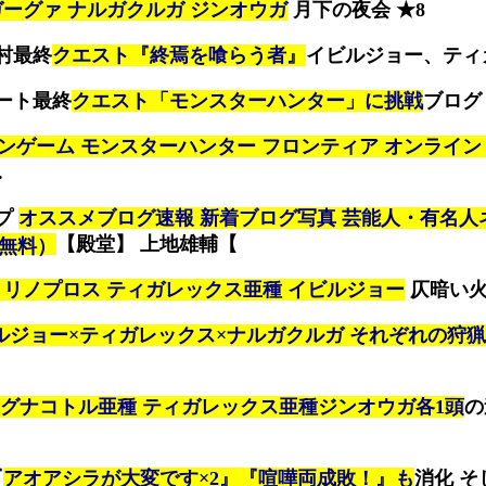
ガーグァ ナルガクルガ ジンオウガ
月下の夜会 ★8
村最終
クエスト『終焉を喰らう者』
イビルジョー、ティ
ート最終
クエスト「モンスターハンター」に挑戦
ブログ
ンゲーム モンスターハンター フロンティア オンライン 
.
プ
オススメブログ速報 新着ブログ写真 芸能人・有名人
【殿堂】 上地雄輔【
（無料）
 リノプロス ティガレックス亜種 イビルジョー
仄暗い火
ルジョー×ティガレックス×ナルガクルガ それぞれの狩猟
グナコトル亜種 ティガレックス亜種ジンオウガ各1頭
の
『
アオアシラが大変です×2』『喧嘩両成敗！』も
消化 