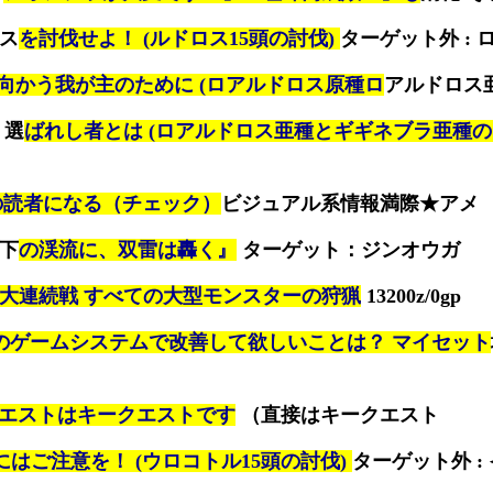
ロス
を討伐せよ！ (ルドロス15頭の討伐)
ターゲット外 : 
向かう我が主のために (ロアルドロス原種ロ
アルドロス
 選
ばれし者とは (ロアルドロス亜種とギギネブラ亜種
の読者になる（チェック）
ビジュアル系情報満際★アメ
月下
の渓流に、双雷は轟く』
ターゲット：ジンオウガ
大連続戦 すべての大型モンスターの狩猟
13200z/0gp
のゲームシステムで改善して欲しいことは？ マイセット
エストはキークエストです
（直接はキークエスト
にはご注意を！ (ウロコトル15頭の討伐)
ターゲット外 : 