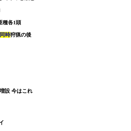
ロ
亜種各1頭
の同時
狩猟の後
増設 今はこれ
イ