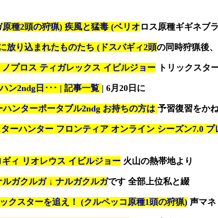
ガ
原種2頭の狩猟) 疾風と猛毒 (ベリオ
ロス原種ギギネブ
に放り込まれたものたち (ドスバギィ2頭
の同時狩猟後、
リノプロス ティガレックス イビルジョー
トリックスタ
ハン2ndg日･･･ | 記事一覧
| 6月20日に
ハンターポータブル2ndg お持ちの方は
予習復習をか
ターハンター フロンティア オンライン シーズン7.0 
ロギィ リオレウス イビルジョー
火山の熱帯地より
ナルガクルガ ↓ ナルガクルガ
です 全部上位私と綴
ックスターを追え！ (クルペッコ原種1頭の狩猟)
声マネ 