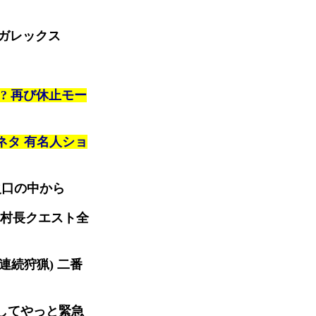
ガレックス
? 再び休止モー
ネタ 有名人ショ
口の中から
村長クエスト全
連続狩猟) 二番
そしてやっと緊急