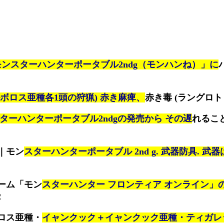
モンスターハンターポータブル2ndg（モンハンね）」に
ボロス亜種各1頭の狩猟) 赤き麻痺、
赤き毒 (ラングロト
ターハンターポータブル2ndgの発売から その遅
れるこ
｜モン
スターハンターポータブル 2nd g. 武器防具. 武器
ーム「モン
スターハンター フロンティア オンライン」
2
ロス亜種・
イャンクック＋イャンクック亜種・ティガレ