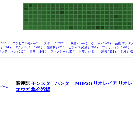
2211 )
コンビニ小売 ( 477 )
スポーツ ( 2823 )
映画 ( 1747 )
ゲーム ( 1649 )
芸能 エンタメ (
( 1104 )
テクノロジー ( 460 )
自動車 ( 428 )
ビジネス 経済 ( 1300 )
ファッション ( 460 )
メティック ( 212 )
自然 ( 1161 )
ファンシー ( 157 )
お笑い ( 463 )
趣味 ( 234 )
学校 ( 402
関連語
モンスターハンター
MHP2G
リオレイア
リオ
ゲーム
オウガ
集会浴場