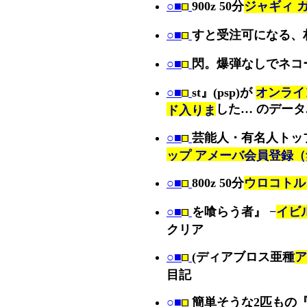
○■
900z 50分
ジャギィ 
○■
すと受注可になる、
○■
閃。爆弾なしでネコ
○■
st』(psp)が
オンライ
した… のデータ
ド入りま
○■
芸能人・有名人トッ
ップ アメーバ会員登録
○■
800z 50分
ウロコトル
○■
を喰らう者』 −
イビ
クリア
○■
(ディアブロス亜種
ア
目記
○■
簡単そうな2匹もの