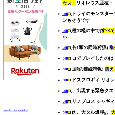
リオレウス亜種・
ウス・
○■
トライのモンスター
ンもそうです
○■
種の檻の中で[
すべて
小
○■
各1頭の同時狩猟)
集
○■
ロでプレイしたのは
○■
1頭の連続狩猟)
集え
○■
ドスフロギィ リオ
○■
、出現する緊急クエ
○■
リノブロス ジャギィ
newsplus summarization
○■
肉、大タル爆弾g、