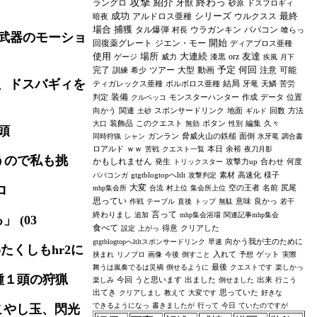
攻撃
紹介
終わっ
ラングロ
牙獣
砂原
ドスフロギィ
成功
シリーズ
最終
アルドロス亜種
ウルクスス
暗夜
場合
捕獲
タル爆弾
ウラガンキン
ババコン
村長
喰らっ
武器のモーショ
開始
回復薬グレート
ジエン・モー
ディアブロス亜種
使用
場所
大連続
友達
orz
ゲージ
威力
漆黒
疾風
月下
予定
何回
完了
ツアー
大型
動画
注意
可能
訓練
希少
、ドスバギィを
結局
ティガレックス亜種
ボルボロス亜種
牙竜
天鱗
苦労
装備
判定
モンスターハンター
作成
データ
位置
クルペッコ
向かう
関連
スポンサードリンク
地面
回数
方法
土砂
ギルド
装飾品
このクエスト
ボタン
編集
久々
大口
無効
性別
頭
ガンラン
脅威火山の鉄槌
面倒
同時狩猟
シャン
氷牙竜
調合書
ロアルド
ｗｗ
本日
余裕
苦戦
クエスト一覧
夜刀月影
うので私も挑
かもしれません
発生
攻撃力up
合わせ
何度
トリックスター
gtgtblogtopへltlt
素材
高速化
様子
ババコンガ
攻撃判定
大変
ロ
空の王者
名前
尻尾
mhp集会所
合流
村上位
集会所上位
思ってい
意味
良かっ
作戦
テーブル
直後
トップ
無駄
若干
言って
終わりまし
追加
mhp集会浴場
関連記事mhp集会
 (03
食べて
得意
クリアした
設定
上がっ
向かう我が主のために
gtgtblogtopへltltスポンサードリンク
早速
たくしもhr2に
入れて
ゲット
挟まれ
リノプロ
画像
今後
倒すこと
予想
実際
最後
舞うは嵐奏でるは災禍
倒せるように
クエストです
楽しかっ
種１頭の狩猟
今回
うと思います
出ました
出来
楽しみ
倒せました
行こう
出てき
思っていた
クリアしまし
教えて
大変です
好きな
できるようになっ
書きましたが
行って
今日
ていたのですが
こやし玉、閃光