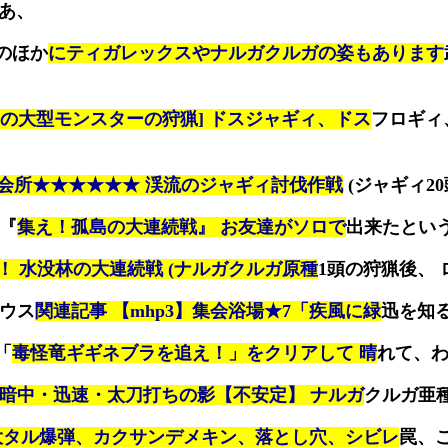
 あ、
のほか
にティガレックスやナルガクルガの姿もあります
の大型モンスターの狩猟] ドスジャギィ、ドス
フロギィ
会所★★★★★★ 渓流のジャギィ討伐作戦
(ジャギィ20
 『
集え！孤島の大連続戦』 お友達がソロで
出来たとい
！ 水没林の大連続戦 (ナルガクルガ原種
1頭の狩猟後、 
レウス
関連記事 【mhp3】集会浴場★7「疾風に緑
迅を知る」
「
毒怪竜ギギネブラを追え！」をクリアして 晴
れて、わ
暗中・迅速・太刀打ちの影【不安定】 ナルガ
クルガ亜
大タル爆弾、カクサンデメキン、落とし穴、シビレ
罠、