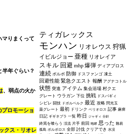
ティガレックス
ハマりまくって
モンハン
狩猟
リオレウス
亜種
イビルジョー
リオレイア
スキル
回避
爆弾
mhp
ディアブロス
と半年ぐらい？
連続
防御
ボルボ
ドスファンゴ
凍土
回避性能
緊急クエスト
報酬
アグナコトル
状態
アイテム
突進
集会浴場
村クエ
は
、弱点の火か
挑戦
ウラガン
グレート
下位
ドスバギィ
最近
シビレ
闘技
攻略
閃光玉
ドボルベルク
最初
記事
薬グレート
ドリンク
麻痺
のプロモーショ
ベリオロス
昨日
日記
一覧
ギギネブラ
ジャギィ
分針
思った
終焉を喰らう
片手
前回
渓流
難易
咆哮
ックス・リオレ
全部
討伐
クリアでき
孤島
ボルボロス
水没