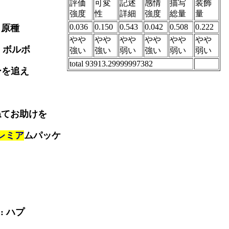
評価
可変
記述
感情
描写
装飾
強度
性
詳細
強度
総量
量
0.036
0.150
0.543
0.042
0.508
0.222
ラ原種
やや
やや
やや
やや
やや
やや
 ボルボ
強い
強い
弱い
強い
弱い
弱い
total 93913.29999997382
ーを追え
ねてお助けを
プレミア
ムパッケ
: ハプ