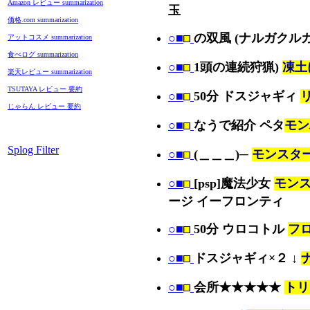
Amazon レビュー summarization
玉
価格.com summarization
○■
の双風 (ナルガクル
アットコスメ summarization
食べログ summarization
○■
1頭の連続狩猟)
凍土
楽天レビュー summarization
TSUTAYA レビュー 要約
○■
50分 ドスジャギィ
じゃらん レビュー 要約
○■
なうで紹介 ペタ
モン
Splog Filter
○■
(＿＿＿)─
モンスター
○■
[psp]魔法少女
モンス
ージ イーフロンティ
○■
50分 ウロコトル
フ
○■
ドスジャギィ×２ ↓
○■
会所★★★★★
トリ