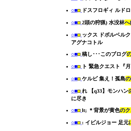
○■
ドスフロギィ ルド
○■
2頭の狩猟) 水没林
へ
○■
ックス ドボルベルク
アグナコトル
○■
稿し･･･このブログ
○■
ト 緊急クエスト『
○■
ケルビ 集え！孤島
の
○■
れ 【q33】モンハン
に尽き
○■
lt; ＊背景が黄色
のク
○■
: イビルジョー 足元