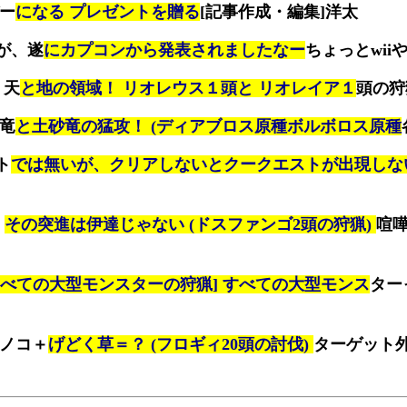
バー
になる プレゼントを贈る
[記事作成・編集]洋太
が、遂
にカプコンから発表されましたなー
ちょっとwiiや
 天
と地の領域！ リオレウス１頭と リオレイア１
頭の狩猟
角竜
と土砂竜の猛攻！ (ディアブロス原種ボルボロス原種
ト
では無いが、クリアしないとクークエストが出現しな
】
その突進は伊達じゃない (ドスファンゴ2頭の狩猟)
喧嘩
べての大型モンスターの狩猟] すべての大型モンス
ター
キノコ＋
げどく草＝？ (フロギィ20頭の討伐)
ターゲット外 