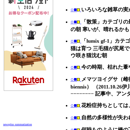
○■
いろいろな雑草の実
○■
「散策」カテゴリの
の朝 寒いが、晴れるかも
○■
「lumix gf-1
猫は育つ 三毛猫が尻尾で
ウ咲き猫沈む朝
○■
今の時期、枯れた葦
○■
メマツヨイグサ（雌待宵草
biennis） （2011.10.26
−−−−−−−− 記事中
○■
花粉症持ちとしては
○■
自然の多様性が失わ
newsplus summarization
○■
何時ものように橋の