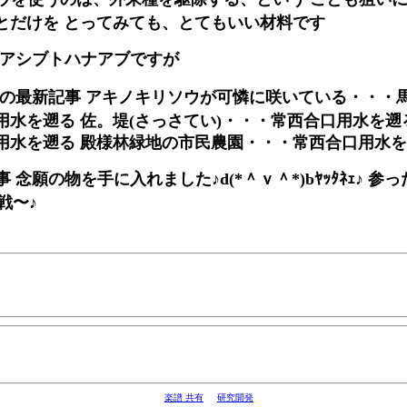
とだけを とってみても、とてもいい材料です
 アシブトハナアブですが
ゴリの最新記事 アキノキリソウが可憐に咲いている・・・馬場
水を遡る 佐。堤(さっさてい)・・・常西合口用水を遡
用水を遡る 殿様林緑地の市民農園・・・常西合口用水
念願の物を手に入れました♪d(*＾ｖ＾*)bﾔｯﾀﾈｪ♪ 参
戦〜♪
楽譜 共有
研究開発