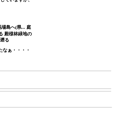
島へ(県... 庭
る 殿様林緑地の
を遡る
ったなぁ・・・・