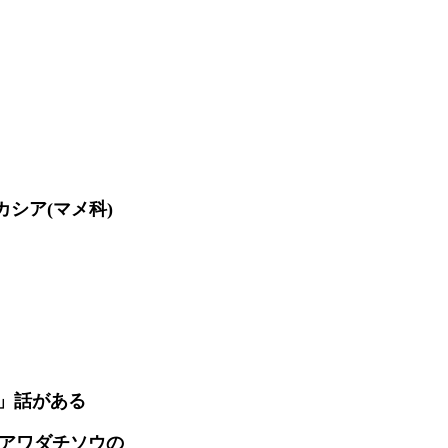
カシア(マメ科)
」話がある
カアワダチソウの