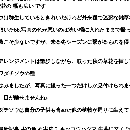
花の 幅も広い です
ウは群生しているときれいだけれど外来種で迷惑な雑草
頂いたbb,写真の色が悪いのは洗い桶に入れたままで撮
数こそ少ないですが、来る冬シーズンに繋がるものを得
アレンジメントは散歩しながら、取った秋の草花を挿し
ワダチソウの種
はみましたが、写真に撮った一つだけしか見付けられま
、目が離せませんね♪
ダチソウは自分の子供も含めた他の植物が周りに生えて
新記事 実の色 石実皮？ キッコウハグマ 牛蒡に辛子 