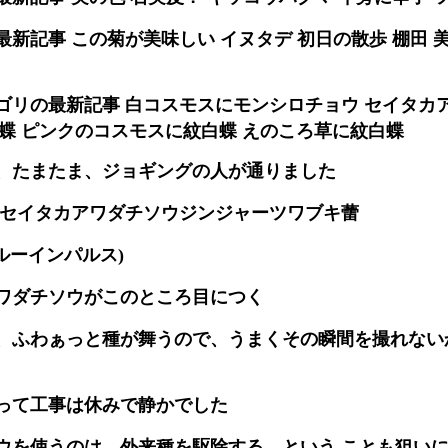
新記事 この菊が美味しい イヌタデ 初日の散歩 棚田 
ゴリの最新記事 白コスモスにモンシロチョウ セイタカ
蝶 ピンクのコスモスに紋白蝶 えのころ草に紋白蝶
、たまたま、ジョギングの人が通りました
 セイタカアワダチソウジンジャーツワブキ蕾
ブルーインパルス)
ワダチソウがこのところ目につく
、ふわぁっと種が舞うので、うまくその瞬間を撮れない
って工事は休みで静かでした
ウを使うのは、外来種を駆除する、という ことも狙い