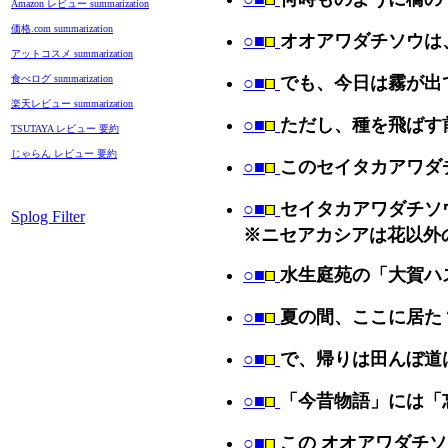
Amazon レビュー summarization
価格.com summarization
○■
オオアワダチソウは
アットコスメ summarization
食べログ summarization
○■
でも、今日は霧が出
楽天レビュー summarization
○■
ただし、種を飛ばす
TSUTAYA レビュー 要約
じゃらん レビュー 要約
○■
このセイタカアワダ
○■
セイタカアワダチソウ(
Splog Filter
※ニセアカシアは花以外
○■
水生庭苑の「大賀ハ
○■
夏の間、ここに居た
○■
で、帰りは田んぼ道
○■
「今昔物語」には「
○■
この オオアワダチ