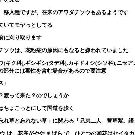
、移入種ですが、在来のアワダチソウもあるようです
ていてモヤっとしてる
前に刈り取ります
チソウは、花粉症の原因にもなると嫌われていました
キク科),ギシギシ(タデ科),カキドオシ(シソ科),ニセア
の部分には毒性を含む場合があるので要注意
ス」
？渡って来た？のでしょうか
はちょこっとにして国道を歩く
忘れ草と忘れない草」に関わる「兄弟二人。萱草紫。語
ソウ は、花序がやや まばら で、ひとつの頭花はセイタ