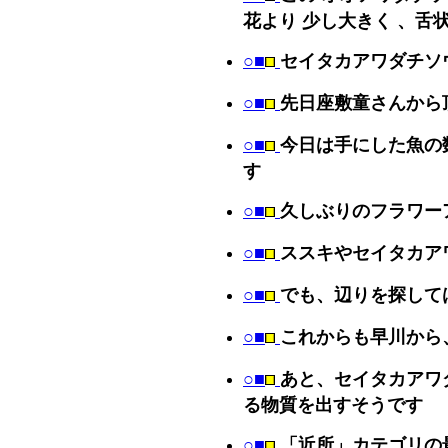
花より 少し大きく 、舌状
○■
セイタカアワダチソ
○■
先日座敷童さんから
○■
今日は手にした魚の
す
○■
久しぶりのフラワー
○■
ススキやセイタカア
○■
でも、辺りを探して
○■
これからも早川から
○■
あと、セイタカアワ
る物質を出すそうです
○■
「近所」カテゴリの最