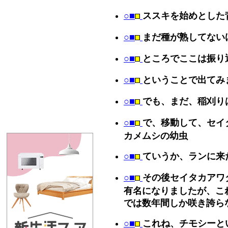
○■
ススキを始めとした
○■
まだ種が熟してない
○■
ところでここは振り
○■
ということで出てみ
○■
でも、まだ、稲刈り
○■
で、移動して、セイ
カメムシの幼虫
○■
ていうか、ランに来
○■
その後セイタカアワ
有名になりましたが、こ
では数年間しか咲き誇ら
○■
これね、チモシーと