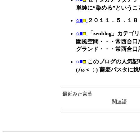
単純に“染める”というこ
○■
２０１１．５．１８
○■
「zenblog」カテ
園風空間・・・常西合口用
グランド・・・常西合口
○■
このブログの人気記事 
(ﾉω＜；) 蕎麦パスタに挑
最近みた言葉
関連語