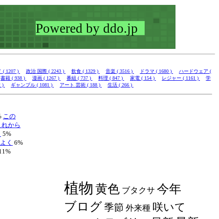
 1207 )
政治 国際 ( 2243 )
飲食 ( 1329 )
音楽 ( 3516 )
ドラマ ( 1680 )
ハードウェア (
書籍 ( 938 )
漫画 ( 1267 )
番組 ( 737 )
料理 ( 847 )
家電 ( 154 )
レジャー ( 1161 )
学
 )
ギャンブル ( 1081 )
アート 芸術 ( 188 )
生活 ( 266 )
%
この
これから
り
5%
よく
6%
11%
植物
黄色
今年
ブタクサ
ブログ
咲いて
季節
外来種