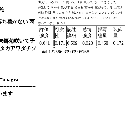
生えている
行って
使って
買って
なってきました
仕事
気がする
前から
出てき
群生して
向かう
始まる
広がっている
雄
昨日
だと思います
移動
秋になる
出来ない
２０１０
感じです
ではありません
食べている
気がします
なってしまいました
ち着かない 雨
思っていまし
的には
評価
可変
記述
感情
描写
装飾
強度
性
詳細
強度
総量
量
m 東郷菊咲いて子
0.041
0.171
0.509
0.028
0.468
0.172
イタカアワダチソ
total 122586.39999995768
nagra
−−−−−−−−−−−−−
います