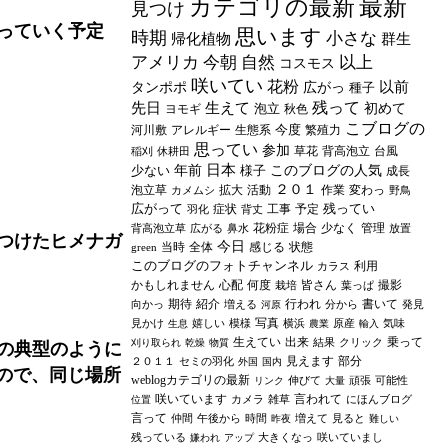
最新
カテゴリの最新
見つけ
っていく予定
思います
時期
小さな
帰化植物
群生
アメリカ
今朝
自然
以上
コスモス
咲いてい
花粉
以前
タンポポ
広がっ
種子
残って
先日
生えて
泡立
初めて
ヨモギ
秋色
こブログの
今度
河川敷
アレルギー
生態系
繁殖力
思ってい
参加
草花
背高泡立
台風
稲刈
休耕田
日本
少ない
年前
様子
このブログの人気
成長
２０１
泡立草
拡大
活動
作業
変わっ
カメムシ
野鳥
広がって
残ってい
症状
工事
予定
羽化
背丈
花粉症
場合
少なく
管理
背高泡立草
広がる
鼻水
放置
つけたヒメナガ
今日
当時
全体
感じる
状態
green
このブログのフォトチャンネル
利用
カラス
かもしれません
心配
何度
皆さん
撮影
栽培
葉っぱ
期待
紹介
行われ
書いて
向かっ
増える
分から
発見
河原
写真
見かけ
嬉しい
模様
横浜
原産
気味
生息
農業
輸入
生えてい
出来
乗って
結果
クリック
刈り取られ
乾燥
物質
の典型のように
見えます
部分
２０１１
セミの羽化
外国
国内
ので、同じ場所
weblogカテゴリの最新
伸びて
頑張
可能性
リンク
大量
咲いています
言われて
カメラ
雑草
にほんブログ
位置
言って
仲間
午後から
時間
増えて
見ると
昨夜
難しい
残っている
大きくなっ
咲いていまし
嫌われ
アップ