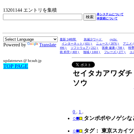
13201144 エントリを集積
本システムについて
本技術について
最新 24時間
急減少ワード
cyclic
インターネット ( 651 )
ニュース ( 2876 )
アニメ ( 
Powered by
Translate
496 )
ソフトウェア ( 212 )
医療 健康 ( 708 )
時季 
術 科学 ( 469 )
地域 ( 1444 )
フレーズ ( 277 )
コス
updatenews @ hr.sub.jp
TOP PAGE
セイタカアワダチ
ソウ
0
.
1
.
○■
タンポポやノゲシな
○■
タグ： 東京スカイ