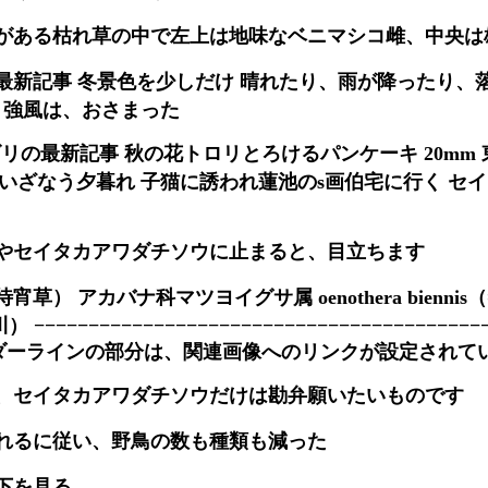
がある枯れ草の中で左上は地味なベニマシコ雌、中央は
最新記事 冬景色を少しだけ 晴れたり、雨が降ったり、落
 強風は、おさまった
」カテゴリの最新記事 秋の花トロリとろけるパンケーキ 20m
いざなう夕暮れ 子猫に誘われ蓮池のs画伯宅に行く セ
やセイタカアワダチソウに止まると、目立ちます
） アカバナ科マツヨイグサ属 oenothera biennis（=o
伊川） −−−−−−−−−−−−−−−−−−−−−−−−−−−−−−−−−−−−−−−−−
、アンダーラインの部分は、関連画像へのリンクが設定されて
、セイタカアワダチソウだけは勘弁願いたいものです
れるに従い、野鳥の数も種類も減った
下を見る