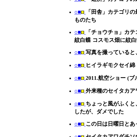
○■
「田舎」カテゴリの最
ものたち
○■
「チョウチョ」カテ
紋白蝶 コスモス畑に紋白
○■
写真を撮っていると
○■
ヒイラギモクセイ綿
○■
2011.航空ショー (
○■
外来種のセイタカア
○■
ちょっと風がふくと
したが、ダメでした
○■
この日は日曜日とあ
○■
セイタカアワダチソ