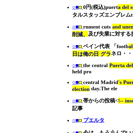
○■
0円(税込)puert
a d
タルスタッズエンブレムt
○■
rnment cuts
and un
及び失業に対する
削減、
○■
ペイン代表 「footb
a
ネロ・・
日は俺の日 グラ
○■
the central
Puerta de
held pro
○■
central Madrid
's Pue
day.The ele
election
○■
帯からの投稿<
!-- ins
記事
○■
プエルタ
○■
今は、もう止んでい