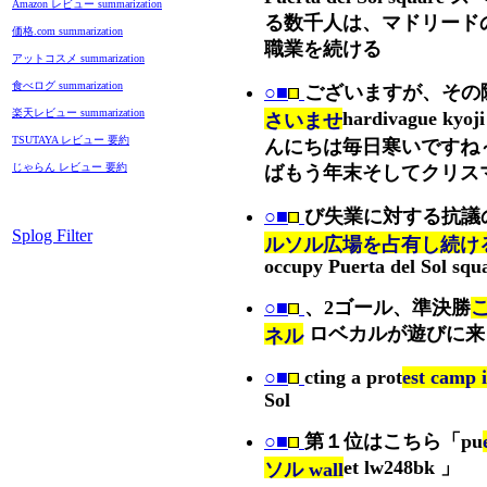
Amazon レビュー summarization
る数千人は、マドリード
価格.com summarization
職業を続ける
アットコスメ summarization
食べログ summarization
○■
ございますが、その
楽天レビュー summarization
hardivague k
さいませ
TSUTAYA レビュー 要約
んにちは毎日寒いですね～
じゃらん レビュー 要約
ばもう年末そしてクリス
○■
び失業に対する抗議
Splog Filter
ルソル広場を占有し続け
occupy Puerta del Sol squ
○■
、2ゴール、準決勝
ロベカルが遊びに来
ネル
○■
cting a prot
est camp i
Sol
○■
第１位はこちら「pu
et lw248bk 」
ソル wall