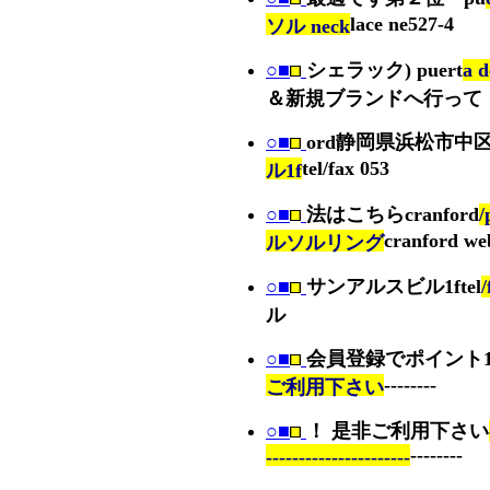
lace ne527-4
ソル neck
○■
シェラック) puert
a 
＆新規ブランドへ行って
○■
ord静岡県浜松市中
tel/fax 053
ル1f
○■
法はこちらcranford
/
cranford we
ルソルリング
○■
サンアルスビル1ftel
/
ル
○■
会員登録でポイント
--------
ご利用下さい
○■
！ 是非ご利用下さい
--------
----------------------