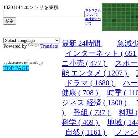
13201144 エントリを集積
本システム
について
本技術につ
いて
最新 24時間
急減
Powered by
Translate
インターネット ( 651 
ニ小売 ( 477 )
スポーツ 
updatenews @ hr.sub.jp
TOP PAGE
能 エンタメ ( 1207 )
ドラマ ( 1680 )
ハード
健康 ( 708 )
時季 ( 110
ジネス 経済 ( 1300 )
)
番組 ( 737 )
料理 ( 
科学 ( 469 )
地域 ( 144
自然 ( 1161 )
ファンシ