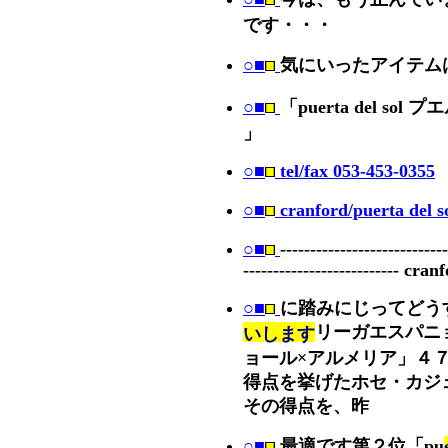
です・・・
○■
気にいったアイテム
○■
「puerta del sol 
」
○■
tel/fax 053-453-0355
○■
cranford/puerta del s
○■
----------------------------
-------------------------- cran
○■
に踏みにじってどう
リーガエスパニ
いします
ョール×アルメリア」４
得点を挙げたホセ・カジ
その得点を、昨
○■
最適です第２位「pu