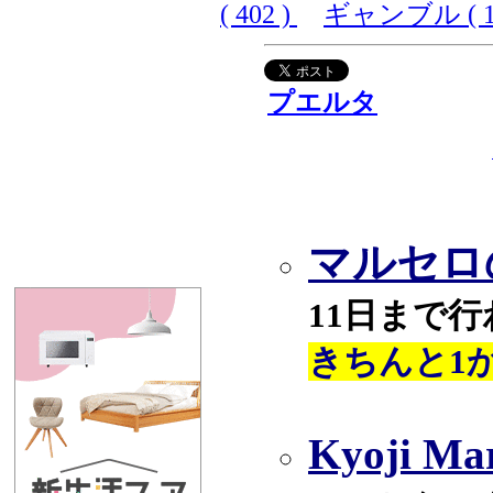
( 402 )
ギャンブル ( 10
プエルタ
マルセロ
11日まで
きちんと1
Kyoji 