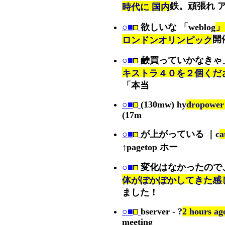
鉄。頑張れ 
時代に 国内
○■
欲しいな 「weblog
」
開
ロンドンオリンピック
○■
鹸買っていかなきゃ
キストラ４０を２個くだ
「本当
○■
(130mw) hy
dropower 
(17m
○■
が上がっている ｜c
a
↑pagetop ホー
○■
変化はなかったので
体がぽかぽかしてきた感
ました！
○■
bserver - ?
2 hours ag
meeting