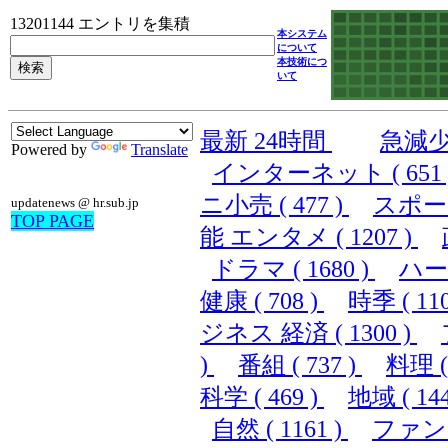
13201144 エントリを集積
本システム
について
本技術につ
いて
最新 24時間
急減
Powered by
Translate
インターネット ( 651 
ニ小売 ( 477 )
スポーツ 
updatenews @ hr.sub.jp
TOP PAGE
能 エンタメ ( 1207 )
ドラマ ( 1680 )
ハード
健康 ( 708 )
時季 ( 110
ジネス 経済 ( 1300 )
)
番組 ( 737 )
料理 ( 
科学 ( 469 )
地域 ( 144
自然 ( 1161 )
ファンシ