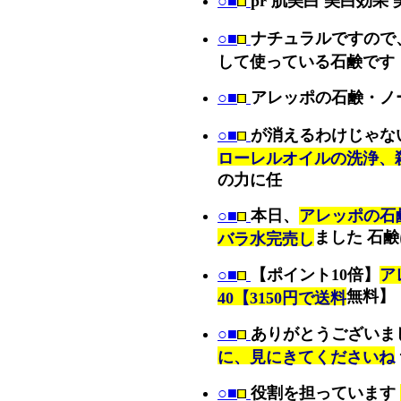
○■
pr 肌美白 美白効果
○■
ナチュラルですので
して使っている石鹸です
○■
アレッポの石鹸・ノ
○■
が消えるわけじゃな
ローレルオイルの洗浄、
の力に任
○■
本日、
アレッポの石
ました 石
バラ水完売し
○■
【ポイント10倍】
ア
無料】【
40【3150円で送料
○■
ありがとうございま
に、見にきてくださいね
○■
役割を担っています