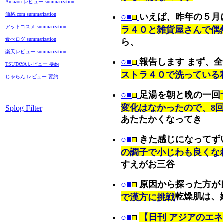
Amazon レビュー summarization
価格.com summarization
○■
いえば、昨年の５月
アットコスメ summarization
ラ４０と雑貨屋さんで偶
食べログ summarization
ら、
楽天レビュー summarization
○■
報告します まず、
TSUTAYA レビュー 要約
ストラ４０で洗っている
じゃらん レビュー 要約
○■
足湯を朝と晩の一回
変化はなかったので、8
Splog Filter
あたたかくなってき
○■
きた感じになってず
の調子で小じわも良くな
すえがお三谷
○■
原因から探った方が
乾燥肌は、
で漢方に挑戦
○■
【日刊 アジアのエ