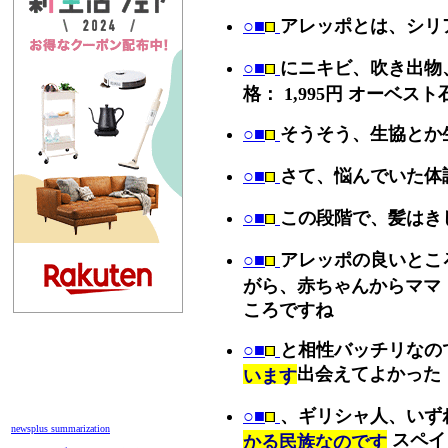
○■
アレッポとは、シリ
○■
にニキビ、吹き出物、脂
格： 1,995円 オーベス
○■
そうそう、生協とか
○■
さて、悩んでいた体
○■
この段階で、髪はき
○■
アレッポの良いとこ
がら、赤ちゃんからママ
ころですね
○■
と相性バッチリなの
出会えてよかった
います
○■
、ギリシャ人、いず
newsplus summarization
スペイ
かる民族なのです