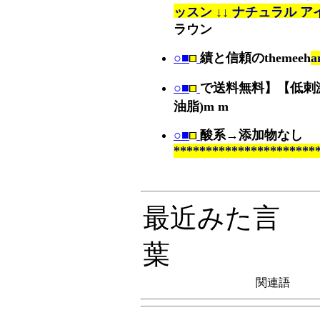
ッスン ↓↓ ナチュラル 
ラウン
○■
績と信頼のthemeeh
a
○■
で送料無料】【低刺
油脂)m m
○■
酸系→添加物なし
**********************
最近みた言
葉
関連語