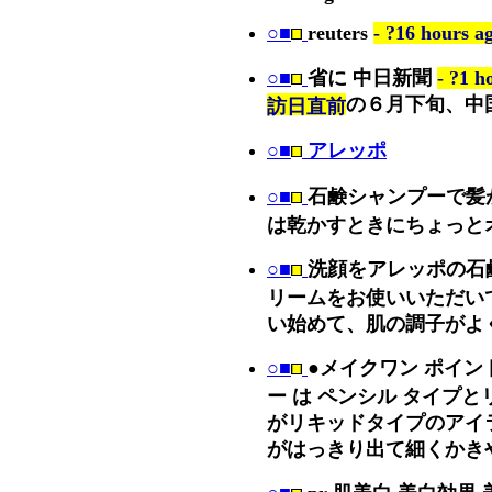
○■
reuters
- ?16 hours ag
○■
省に 中日新聞
- ?1
の６月下旬、中
訪日直前
○■
アレッポ
○■
石鹸シャンプーで髪
は乾かすときにちょっと
○■
洗顔をアレッポの石
リームをお使いいただい
い始めて、肌の調子がよ
○■
●メイクワン ポイント
ー は ペンシル タイプ
がリキッドタイプのアイ
がはっきり出て細くかき