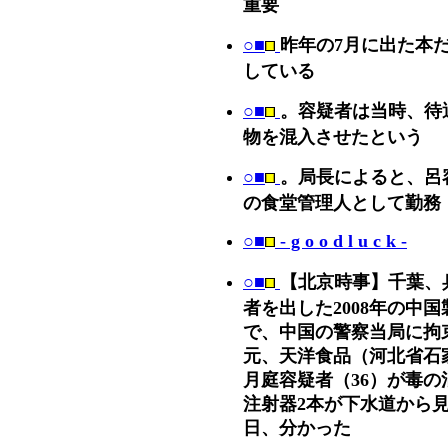
重要
○■
昨年の7月に出た本
している
○■
。容疑者は当時、待
物を混入させたという
○■
。局長によると、呂
の食堂管理人として勤務
○■
- g o o d l u c k -
○■
【北京時事】千葉、
者を出した2008年の中
で、中国の警察当局に拘
元、天洋食品（河北省石
月庭容疑者（36）が毒
注射器2本が下水道から見
日、分かった