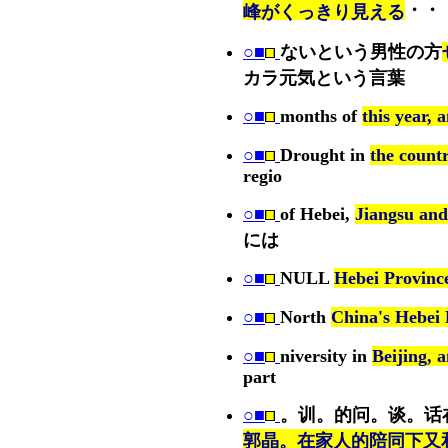
・・
峰がくっきり見える
○■
ないという男性の方
カラ元気という言葉
○■
months of
this year, 
○■
Drought in
the count
regio
○■
of Hebei,
Jiangsu and
には
○■
NULL
Hebei Province
○■
North
China's Hebei 
○■
niversity in
Beijing, 
part
○■
。训。的问。谈。话
郭晶。在家人的陪同下又