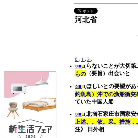
河北省
0
.
1
.
2
.
○■
らないことが大切第
（要旨）出会いと
もの
○■
ほしいとの要望があ
釣魚島）沖での漁船衝突
ていた中国人船
○■
北省石家庄市国家安
上述。。依。采。措施，
注》 日外相