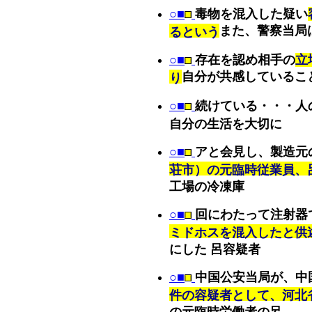
○■
毒物を混入した疑い
また、警察当局
るという
○■
存在を認め相手の
立
自分が共感しているこ
り
○■
続けている・・・人
自分の生活を大切に
○■
アと会見し、製造元
荘市）の元臨時従業員、
工場の冷凍庫
○■
回にわたって注射器
ミドホスを混入したと供
にした 呂容疑者
○■
中国公安当局が、中
件の容疑者として、河北
の元臨時労働者の呂