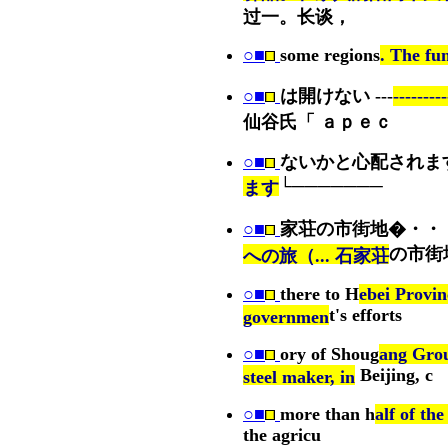
过一。长谈，
○■
some regions
. The fu
○■
は開けない ---
---------
仙谷氏「 ａｐｅｃ
○■
ないかと心配されます
└───────
ます
○■
家荘の市街地�・・
の市街
への旅（... 石家荘
○■
there to H
ebei Provin
t's efforts
governmen
○■
ory of Shoug
ang Grou
Beijing, c
steel maker, in
○■
more than h
alf of th
the agricu