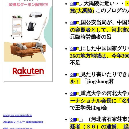
○■
. 大禹陵に近い・・
・
このブログの
旅(大禹陵)
○■
国公安当局が、中国
の容疑者として、河北省
元臨時労働者の呂
○■
にした中国国家グリ
26の地方地域は、今年300
不足
○■
見たり書いたりでき
「jingshang君
を！
○■
重点大学の河北大学
ーナショナル会長に「名
で王学長はsgi会
newsplus summarization
○■
」（河北省石家荘市
Amazon レビュー summarization
疑者（３６）の逮捕、 起
価格.com summarization