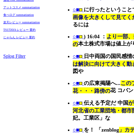
アットコスメ summarization
○■
に行ったということ
食べログ summarization
画像を大きくして見てく
楽天レビュー summarization
るには
TSUTAYA レビュー 要約
○■
) 16:04 ：
より一部、抜
じゃらん レビュー 要約
本土株式市場は値上が
の
○■
日中両国の国民感情
Splog Filter
は解決に向けて大きく動
図や
○■
の広東掲陽へ...
この
花 コバン
花・・・路傍の
○■
伝える予定だ 中国
が
河北省の工業団地・都市
妃。工業区」な
○■
を！ 「zenblog
」カ