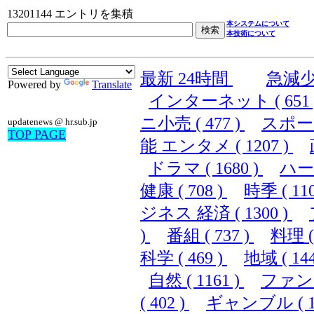
13201144 エントリを集積
本システムについて
本技術について
最新 24時間
急減
Powered by
Translate
インターネット ( 651 
ニ小売 ( 477 )
スポーツ 
updatenews @ hr.sub.jp
TOP PAGE
能 エンタメ ( 1207 )
ドラマ ( 1680 )
ハード
健康 ( 708 )
時季 ( 110
ジネス 経済 ( 1300 )
)
番組 ( 737 )
料理 ( 
科学 ( 469 )
地域 ( 144
自然 ( 1161 )
ファンシ
( 402 )
ギャンブル ( 10