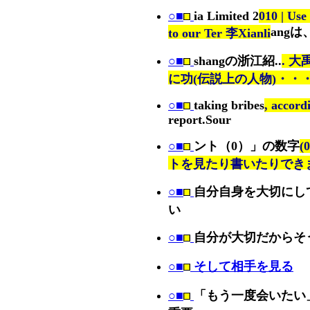
○■
ia Limited 2
010 | Use 
ang
to our Ter 李Xianli
○■
shangの浙江紹..
. 
に功(伝説上の人物)・・・.
○■
taking bribes
, accord
report.Sour
○■
ント（0）」の数字
トを見たり書いたりでき
○■
自分自身を大切にし
い
○■
自分が大切だからそ
○■
そして相手を見る
○■
「もう一度会いたい