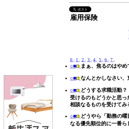
雇用保険
0
.
1
.
2
.
3
.
4
.
5
.
6
.
7
.
○■
まぁ、焦るのはやめ
○■
なんとかしなさい、
○■
どうする求職活動？
受けるのもどうかと思っ
相談なるものを受けてみ
○■
どうやら「勤務の曜
なる優先順位的に一番ら