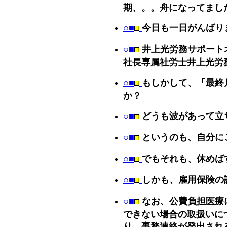
期、。。舟になってまし
○■
今日も一日がんばり
○■
井上光労務サポート
社長専属社労士井上光労
○■
もしかして、「最終
か？
○■
どうも波があって立
○■
というのも、自分に
○■
でもそれも、休めば
○■
しかも、雇用保険の
○■
なお、公費負担医療
できない場合の取扱いに
り、事務連絡が発出され