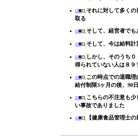
○■
それに対して多くの
取る
○■
そして、経営者でも
○■
そして、今は給料計
○■
しかし、そのうち０
得られていない人は８９
○■
この時点での退職理
給付制限3ヶ月の後、90
○■
こちらの不注意も少
い事故でありました
○■
【健康食品管理士の