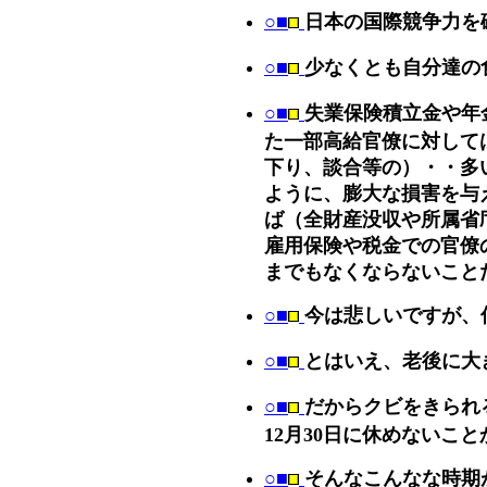
○■
日本の国際競争力を
○■
少なくとも自分達の
○■
失業保険積立金や年
た一部高給官僚に対して
下り、談合等の）・・多
ように、膨大な損害を与
ば（全財産没収や所属省
雇用保険や税金での官僚
までもなくならないこと
○■
今は悲しいですが、
○■
とはいえ、老後に大
○■
だからクビをきられ
12月30日に休めないこと
○■
そんなこんなな時期