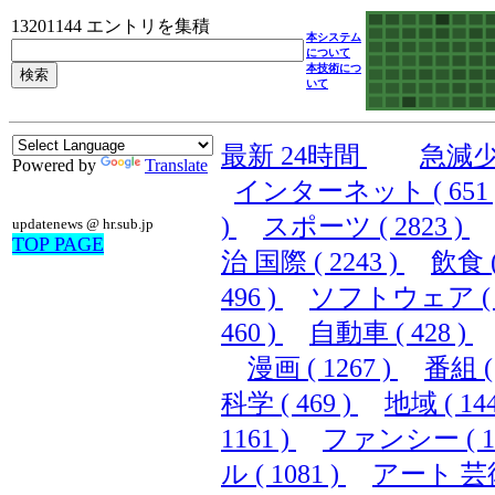
13201144 エントリを集積
本システム
について
本技術につ
いて
最新 24時間
急減
Powered by
Translate
インターネット ( 651 
)
スポーツ ( 2823 )
updatenews @ hr.sub.jp
TOP PAGE
治 国際 ( 2243 )
飲食 (
496 )
ソフトウェア ( 2
460 )
自動車 ( 428 )
漫画 ( 1267 )
番組 ( 
科学 ( 469 )
地域 ( 144
1161 )
ファンシー ( 15
ル ( 1081 )
アート 芸術 