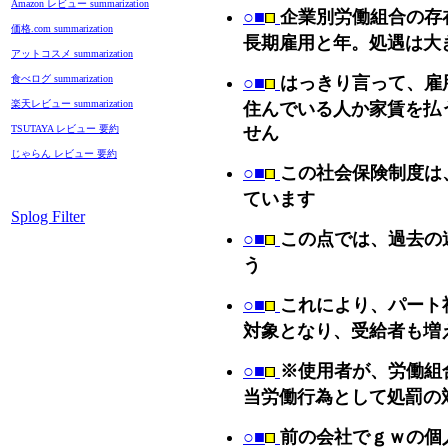
Amazon レビュー summarization
○■
企業別労働組合の存
価格.com summarization
長期雇用と年。処遇は大
アットコスメ summarization
食べログ summarization
○■
はっきり言って、雇
楽天レビュー summarization
住んでいる人か家賃を払
TSUTAYA レビュー 要約
せん
じゃらん レビュー 要約
○■
この社会保険制度は
ています
Splog Filter
○■
この点では、過去の
う
○■
これにより、パート
対象となり、受給者も増
○■
※使用者が、労働組
当労働行為として処罰の
○■
前の会社でｇｗの個