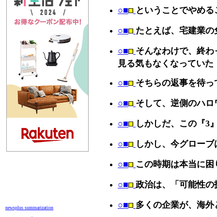
○■
ということでやめる
○■
たとえば、宅建業の
○■
そんなわけで、終わ
見る気もなくなっていた
○■
そちらの返事を待っ
○■
そして、逆側のハロ
○■
しかしだ、この『3
○■
しかし、今グローブ
○■
この時期は本当に困
○■
政治は、「可能性の
○■
多くの企業が、海外
newsplus summarization