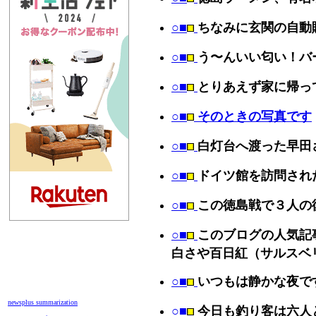
○■
ちなみに玄関の自動
○■
う〜んいい匂い！バ
○■
とりあえず家に帰っ
○■
そのときの写真です
○■
白灯台へ渡った早田
○■
ドイツ館を訪問され
○■
この徳島戦で３人の
○■
このブログの人気記
白さや百日紅（サルスベ
○■
いつもは静かな夜で
newsplus summarization
○■
今日も釣り客は六人