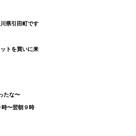
香川県引田町です
ケットを買いに来
あったな〜
９時〜翌朝９時