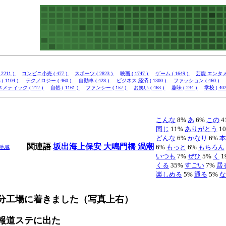
2211 )
コンビニ小売 ( 477 )
スポーツ ( 2823 )
映画 ( 1747 )
ゲーム ( 1649 )
芸能 エンタメ (
( 1104 )
テクノロジー ( 460 )
自動車 ( 428 )
ビジネス 経済 ( 1300 )
ファッション ( 460 )
メティック ( 212 )
自然 ( 1161 )
ファンシー ( 157 )
お笑い ( 463 )
趣味 ( 234 )
学校 ( 402
こんな
8%
あ
6%
この
4
同じ
11%
ありがとう
1
どんな
6%
かなり
6%
本
関連語
坂出海上保安
大鳴門橋
渦潮
6%
もっと
6%
もちろん
地域
いつも
7%
ぜひ
5%
く
1
くる
35%
すごい
7%
居
楽しめる
5%
通る
5%
な
0分工場に着きました（写真上右）
報道ステに出た