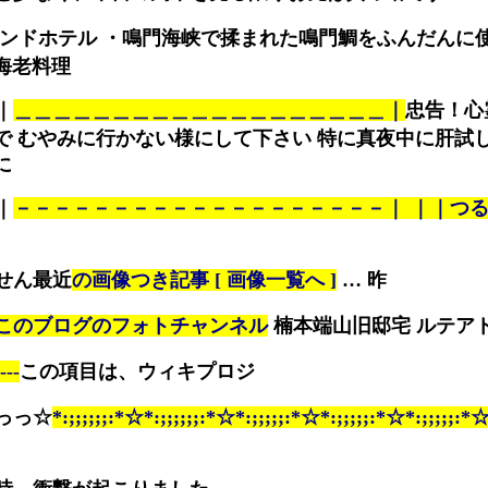
ランドホテル ・鳴門海峡で揉まれた鳴門鯛をふんだんに
海老料理
｜
＿＿＿＿＿＿＿＿＿＿＿＿＿＿＿＿＿＿＿｜
忠告！心
で むやみに行かない様にして下さい 特に真夜中に肝試
に
｜
－－－－－－－－－－－－－－－－－－－｜ ｜｜つ
せん最近
の画像つき記事 [ 画像一覧へ ]
… 昨
このブログのフォトチャンネル
楠本端山旧邸宅 ルテア
---
この項目は、ウィキプロジ
っっ☆
*:;;;;;;:*☆*:;;;;;;:*☆*:;;;;;:*☆*:;;;;;:*☆*:;;;;;:*☆