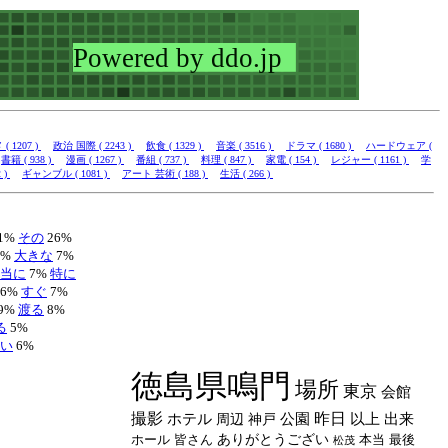
 1207 )
政治 国際 ( 2243 )
飲食 ( 1329 )
音楽 ( 3516 )
ドラマ ( 1680 )
ハードウェア (
書籍 ( 938 )
漫画 ( 1267 )
番組 ( 737 )
料理 ( 847 )
家電 ( 154 )
レジャー ( 1161 )
学
 )
ギャンブル ( 1081 )
アート 芸術 ( 188 )
生活 ( 266 )
1%
その
26%
0%
大きな
7%
当に
7%
特に
6%
すぐ
7%
9%
渡る
8%
る
5%
い
6%
徳島県鳴門
場所
東京
会館
撮影
昨日
ホテル
公園
以上
出来
周辺
神戸
ホール
皆さん
ありがとうござい
本当
最後
松茂