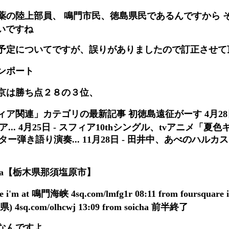
薬の陸上部員、 鳴門市民、徳島県民であるんですから 
いですね
の予定についてですが、誤りがありましたので訂正させて
ンポート
京は勝ち点２８の３位、
関連」カテゴリの最新記事 初徳島遠征がーす 4月28日 - 「
12」横浜ア... 4月25日 - スフィア10thシングル、tvアニメ「夏色キセ
」 ギター弾き語り演奏... 11月28日 - 田井中、あべのハル
ng moka【栃木県那須塩原市】
are i'm at 鳴門海峡 4sq.com/lmfg1r 08:11 from foursqua
4sq.com/olhcwj 13:09 from soicha 前半終了
なんですよ