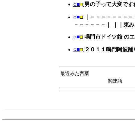
○■
男の子って大変です
○■
｜－－－－－－－－
－－－－－－｜ ｜｜東
○■
鳴門市ドイツ館 の
○■
２０１１鳴門阿波踊
最近みた言葉
関連語