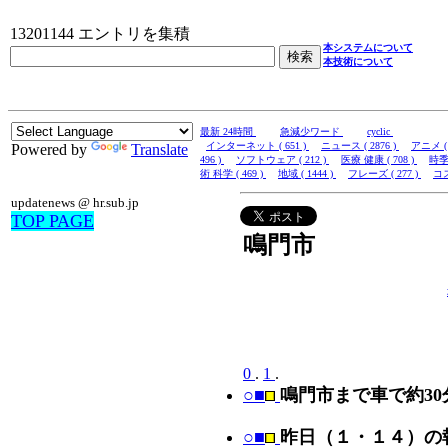
13201144 エントリを集積
本システムについて
本技術について
最新 24時間
急減少ワード
cyclic
インターネット ( 651 )
ニュース ( 2876 )
アニメ ( 
Powered by
Translate
496 )
ソフトウェア ( 212 )
医療 健康 ( 708 )
時季 
術 科学 ( 469 )
地域 ( 1444 )
フレーズ ( 277 )
コス
updatenews @ hr.sub.jp
TOP PAGE
鳴門市
0
.
1
.
○■
鳴門市まで車で約3
○■
昨日（１・１４）の