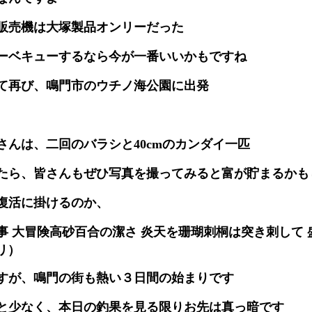
販売機は大塚製品オンリーだった
ーベキューするなら今が一番いいかもですね
て再び、鳴門市のウチノ海公園に出発
さんは、二回のバラシと40cmのカンダイ一匹
たら、皆さんもぜひ写真を撮ってみると富が貯まるかも
復活に掛けるのか、
事 大冒険高砂百合の潔さ 炎天を珊瑚刺桐は突き刺して 
リ）
すが、鳴門の街も熱い３日間の始まりです
と少なく、本日の釣果を見る限りお先は真っ暗です