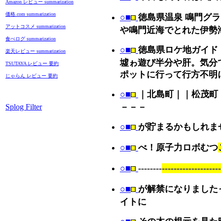
Amazon レビュー summarization
価格.com summarization
○■
徳島県温泉 鳴門グ
アットコスメ summarization
や鳴門近海でとれた伊勢
食べログ summarization
○■
徳島県ロケ地ガイド
楽天レビュー summarization
墟ゎ遊び半分や肝。気分
TSUTAYA レビュー 要約
ポットに行って行方不明
じゃらん レビュー 要約
○■
｜北島町｜｜松茂町
－－－
Splog Filter
○■
が貯まるかもしれま
○■
べ！原子力ロボむつ
○■
--------
--------------------
○■
が解禁になりました
イトに