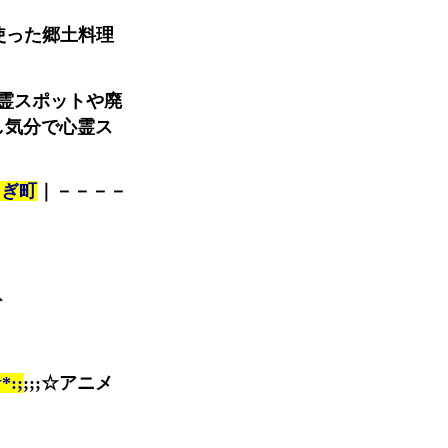
使った郷土料理
霊スポットや廃
し気分で心霊ス
るぎ町
｜－－－－
ト
*:;
;;;☆アニメ