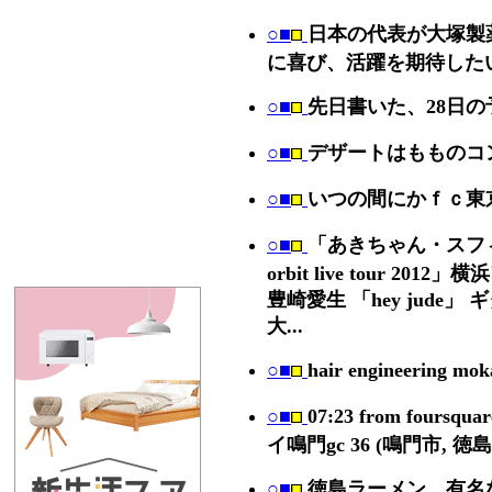
○■
日本の代表が大塚製
に喜び、活躍を期待した
○■
先日書いた、28日
○■
デザートはもものコ
○■
いつの間にかｆｃ東
○■
「あきちゃん・スフィア
orbit live tour 20
豊崎愛生 「hey jude
大...
○■
hair engineeri
○■
07:23 from foursqu
イ鳴門gc 36 (鳴門市, 徳島県) 
○■
徳島ラーメン、有名