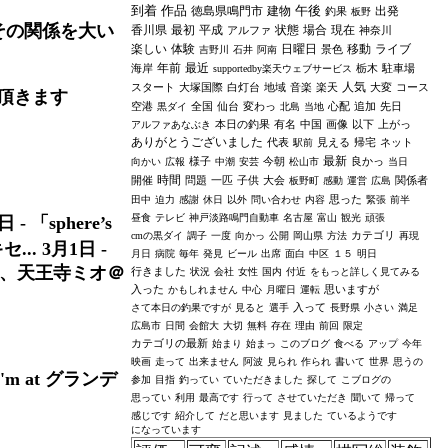
到着
作品
午後
徳島県鳴門市
建物
出発
釣果
板野
その関係を大い
香川県
最初
平成
状態
場合
現在
アルファ
神奈川
楽しい
体験
日曜日
移動
ライブ
景色
吉野川
石井
阿南
年前
最近
海岸
栃木
駐車場
supportedby楽天ウェブサービス
人気
スタート
大塚国際
白灯台
地域
音楽
楽天
大変
コース
頂きます
空港
全国
仙台
変わっ
心配
追加
先日
黒ダイ
北島
当地
本日の釣果
有名
中国
画像
以下
上がっ
アルファあなぶき
ありがとうございました
代表
見える
帰宅
ネット
駅前
最新
様子
今朝
良かっ
向かい
広報
中潮
安芸
松山市
当日
時間
開催
問題
一匹
子供
大会
関係者
板野町
感動
運営
広島
思った
田中
迫力
感謝
休日
以外
問い合わせ
内容
緊張
前半
昼食
テレビ
神戸淡路鳴門自動車
名古屋
富山
観光
頑張
sphere’s
カテゴリ
cmの黒ダイ
調子
一度
向かっ
公開
岡山県
方法
再現
... 3月1日 -
月日
病院
毎年
発見
ビール
出席
面白
中区
１５
明日
カス、天王寺ミオ＠
行きました
状況
会社
女性
国内
付近
をもっと詳しく見てみる
入った
思いますが
かもしれません
中心
月曜日
運転
入って
さて本日の釣果ですが
見ると
選手
長野県
小さい
満足
広島市
日間
会館大
大切
無料
存在
理由
前回
限定
カテゴリの最新
始まり
始まっ
このブログ
食べる
アップ
今年
映画
走って
出来ません
阿波
見られ
作られ
書いて
世界
思うの
re i'm at グランデ
参加
目指
釣ってい
ていただきました
探して
こブログの
思ってい
利用
最高です
行って
させていただき
聞いて
帰って
感じです
紹介して
だと思います
見ました
ているようです
になっています