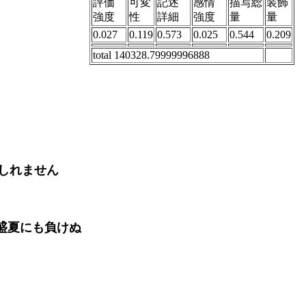
評価
可変
記述
感情
描写総
装飾
強度
性
詳細
強度
量
量
0.027
0.119
0.573
0.025
0.544
0.209
total 140328.79999996888
しれません
盛夏にも負けぬ