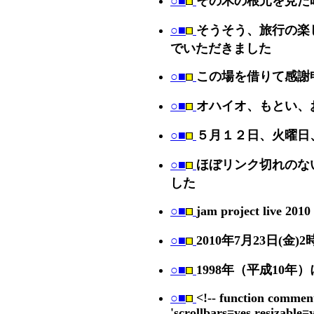
○■
その木の根元を見た
○■
そうそう、旅行の楽
でいただきました
○■
この場を借りて感謝
○■
オハイオ、もとい、
○■
５月１２日、火曜日
○■
ほぼリンク切れのな
した
○■
jam project live 201
○■
2010年7月23日(金
○■
1998年（平成10
○■
<!-- function comme
'scrollbars=yes,resizable=y