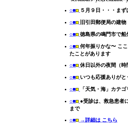
○■
５月９日・・・まず
○■
旧引田郵便局の建物
○■
徳島県の鳴門市で船
○■
何年振りかな〜 こ
たことがあります
○■
休日以外の夜間（時
○■
いつも応援ありがと
○■
「天気・海」カテゴリ
○■
●受診は、救急患者
まで
○■
→詳細は こちら