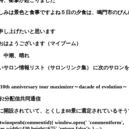
時、衝撃が起こりました
しみは景色と食事ですよね５日の夕食は、鳴門市のびん
申し上げたいと思います
おはようございます（マイブーム）
、中潮、晴れ
いサロン情報リスト（サロンリンク集） に次のサロンを
0 10th anniversary tour maximizer～dacade of evolution～
)2時2分配信共同通信
年）に開設されていて、とくしま88景に選定されているそう
ntwinopenb(commentid){ window.open(' 'commentform',
es,width=430,height=675','return false'); } -->