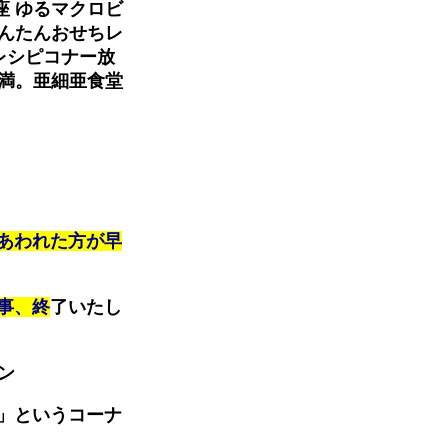
座 ゆるマクロビ
かんたんおせちレ
 レシピコナー放
 満。亜細亜食堂
あわれた方が早
事、終
了いたし
ン
」というコーナ