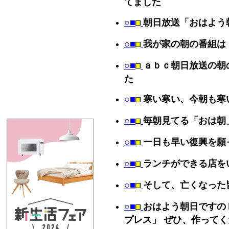
てました
○■
朝日放送「おはよう
○■
我が家の朝の番組は
○■
ａｂｃ朝日放送の朝
た
○■
寒い寒い、今朝も寒
○■
毎朝見てる「おは朝
○■
一日も早い復興を願
○■
ランチができる店を
○■
そして、亡くなった
○■
おはよう朝日ですの
プレス」 ぜひ、作って