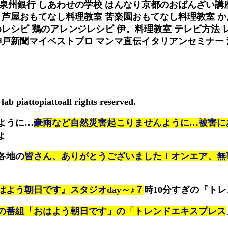
泉州銀行 しあわせの学校 はんなり京都のおばんざい講
 芦屋おもてなし料理教室 苦楽園おもてなし料理教室 
めレシピ 鶏のアレンジレシピ 伊。料理教室 テレビ方法
神戸新聞マイベストプロ マンマ直伝イタリアンセミナー
lab piattopiattoall rights reserved.
ように…
豪雨など自然災害起こりませんように…被害に
よ
各地の
皆さん、ありがとうございました！オンエア、無
はよう朝日です』スタジオday～♪７
時10分すぎの『トレ
の番組「おはよう朝日です」の「トレンドエキスプレス