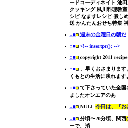
ードコーディネイト 池田
クッキング 夙川料理教室
シピ なますレシピ 煮し
送 かんたんおせち特集 
○■
週末の金曜日の朝だ
○■
<!-- insertpr(); -->
○■
copyright 2011 recipe 
○■
、早くおさまります
くもとの生活に戻れます
○■
て下さっていた全国
ましたオンエアのあ
○■
NULL
今日は、『お
○■
分頃〜20分頃、関西
ーで、消