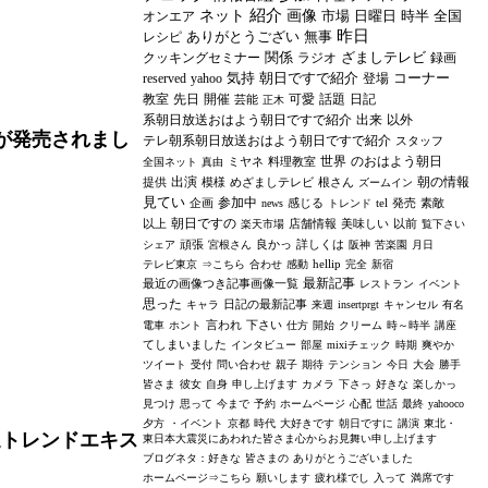
紹介
ネット
画像
市場
日曜日
時半
全国
オンエア
昨日
ありがとうござい
無事
レシピ
関係
ざましテレビ
クッキングセミナー
ラジオ
録画
気持
朝日ですで紹介
コーナー
reserved
yahoo
登場
教室
先日
開催
可愛
話題
日記
芸能
正木
系朝日放送おはよう朝日ですで紹介
出来
以外
が発売されまし
テレ朝系朝日放送おはよう朝日ですで紹介
スタッフ
世界
のおはよう朝日
ミヤネ
料理教室
全国ネット
真由
出演
朝の情報
提供
模様
めざましテレビ
根さん
ズームイン
見てい
参加中
企画
感じる
tel
発売
素敵
news
トレンド
朝日ですの
以上
店舗情報
美味しい
以前
楽天市場
覧下さい
頑張
良かっ
詳しくは
シェア
宮根さん
阪神
苦楽園
月日
hellip
テレビ東京
⇒こちら
合わせ
感動
完全
新宿
最新記事
最近の画像つき記事画像一覧
レストラン
イベント
思った
日記の最新記事
キャラ
来週
insertprgt
キャンセル
有名
言われ
下さい
電車
ホント
仕方
開始
クリーム
時～時半
講座
てしまいました
インタビュー
部屋
mixiチェック
時期
爽やか
ツイート
受付
問い合わせ
親子
期待
テンション
今日
大会
勝手
皆さま
彼女
自身
申し上げます
カメラ
下さっ
好きな
楽しかっ
見つけ
思って
今まで
予約
ホームページ
心配
世話
最終
yahooco
夕方
・イベント
京都
時代
大好きです
朝日ですに
講演
東北・
送トレンドエキス
東日本大震災にあわれた皆さま心からお見舞い申し上げます
ブログネタ：好きな
皆さまの
ありがとうございました
ホームページ⇒こちら
願いします
疲れ様でし
入って
満席です