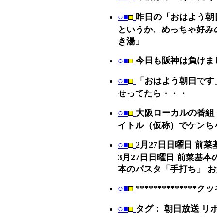
○■
昨日の「おはよう朝
というか、めっちゃ好み
き湯」
○■
今日も阪神は負けま
○■
「おはよう朝日です
せってたら・・・
○■
大阪ローカルの番組
イトル（仮称）でケンち
○■
2月27日日曜日 
3月27日日曜日 前菜基
本のパスタ「手打ち」 
○■
**************
○■
タグ： 朝日放送 リ