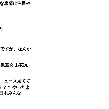
妙な表情に注目や
た
しですが、なんか
料理教室☆ お花見
能ニュース見てて
？？？ やったよ
今日もみんな