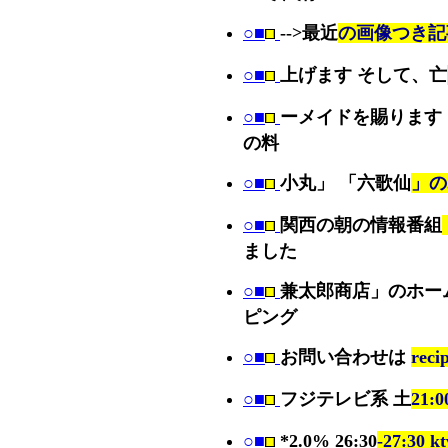
○■
-->最近
の画像つき記事
○■
上げます そして、亡
○■
ーメイドを賜ります
の料
○■
小丸」 「六歌仙
」の
○■
関西の朝の情報番組
ました
○■
兼太郎商店」のホー
ピング
○■
お問い合わせは
rec
○■
フジテレビ系 土
21:
○■
*2.0% 26:30
-27:30