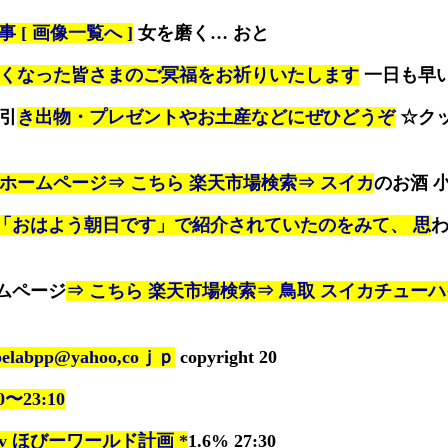
 [ 画像一覧へ ]
女を磨く… おと
くなった皆さまのご冥福をお祈りいたします
一日も早
 引
き出物・プレゼントやお土産などにぜひどうぞ
☆ク
ホームページ⇒ こちら 楽天市場検索⇒ スイカ
のお酒 小
「おはよう朝日です」で紹介されていたのをみて、 思
ムページ
⇒ こちら 楽天市場検索⇒ 鳥取 スイカチュー
ipelabpp@yahoo,coｊｐ
copyright 20
00〜23:10
 ktv ほびーワールド計画 *
1.6% 27:30