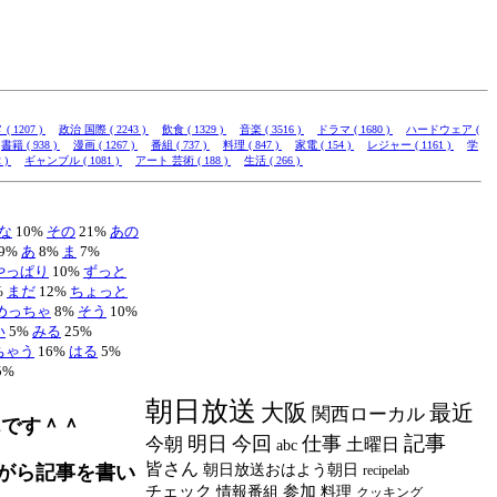
 1207 )
政治 国際 ( 2243 )
飲食 ( 1329 )
音楽 ( 3516 )
ドラマ ( 1680 )
ハードウェア (
書籍 ( 938 )
漫画 ( 1267 )
番組 ( 737 )
料理 ( 847 )
家電 ( 154 )
レジャー ( 1161 )
学
 )
ギャンブル ( 1081 )
アート 芸術 ( 188 )
生活 ( 266 )
な
10%
その
21%
あの
9%
あ
8%
ま
7%
やっぱり
10%
ずっと
%
まだ
12%
ちょっと
めっちゃ
8%
そう
10%
い
5%
みる
25%
ちゃう
16%
はる
5%
5%
朝日放送
大阪
最近
関西ローカル
なんです＾＾
記事
明日
今回
仕事
今朝
土曜日
abc
皆さん
がら記事を書い
朝日放送おはよう朝日
recipelab
チェック
参加
情報番組
料理
クッキング