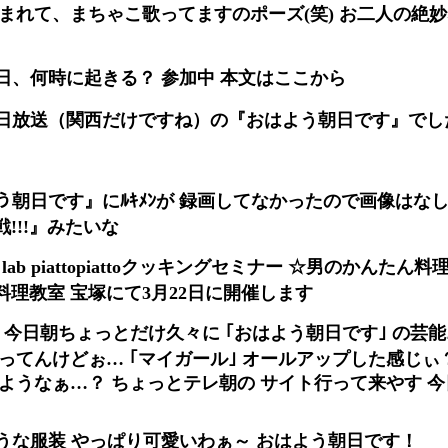
まれて、まちゃこ歌ってますのポーズ(笑) お二人の絶
日、何時に起きる？ 参加中 本文はここから
日放送（関西だけですね）の『おはよう朝日です』でし
よう朝日です』にﾙｷﾒﾝが 録画してなかったので画像はな
戦!!!』みたいな
e lab piattopiattoクッキングセミナー ☆男のかんたん
理教室 宝塚にて3月22日に開催します
 今日朝ちょっとだけ久々に ｢おはよう朝日です｣ の芸
ってんけどぉ… ｢マイガール｣ オールアップした感じぃ
ようなぁ…？ ちょっとテレ朝の サイト行って来やす 
うな服装 やっぱり可愛いわぁ～ おはよう朝日です！