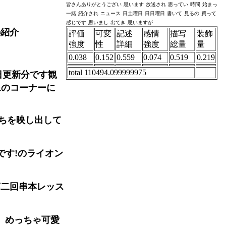
皆さんありがとうござい
思います
放送され
思ってい
時間
始まっ
一緒
紹介され
ニュース
日土曜日
日日曜日
書いて
見るの
買って
感じです
思いまし
出てき
思いますが
の紹介
評価
可変
記述
感情
描写
装飾
強度
性
詳細
強度
総量
量
0.038
0.152
0.559
0.074
0.519
0.219
total 110494.099999975
日更新分です観
tのコーナーに
ちを映し出して
です!のライオン
第二回串本レッス
、めっちゃ可愛