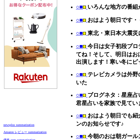
○■
いろんな地方の番組
○■
おはよう朝日です・
○■
東北・東日本大震災
○■
今日は女子初段プロ
てね！そして、明日はおは
出演します！寒い冬にピ
○■
テレビカメラは外野
いた
○■
ブログネタ：星座占
君星占いを家族で見てい
○■
おはよう朝日でも紹
ンのお知らせです♪
newsplus summarization
Amazon レビュー summarization
○■
今朝のおは朝ガール
価格.com summarization