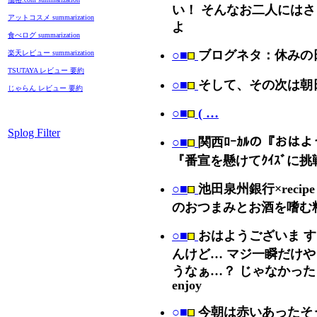
い！ そんなお二人にはさ
アットコスメ summarization
よ
食べログ summarization
○■
ブログネタ：休みの
楽天レビュー summarization
TSUTAYA レビュー 要約
○■
そして、その次は朝
じゃらん レビュー 要約
○■
( …
Splog Filter
○■
関西ﾛｰｶﾙの『おは
『番宣を懸けてｸｲｽﾞに挑
○■
池田泉州銀行×recip
のおつまみとお酒を嗜む料
○■
おはようございま す
んけど… マジ一瞬だけや
うなぁ…？ じゃなかった
enjoy
○■
今朝は赤いあったそ