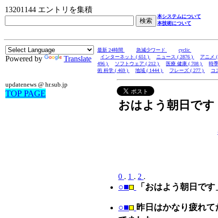
13201144 エントリを集積
本システムについて
本技術について
最新 24時間
急減少ワード
cyclic
インターネット ( 651 )
ニュース ( 2876 )
アニメ ( 
Powered by
Translate
496 )
ソフトウェア ( 212 )
医療 健康 ( 708 )
時季 
術 科学 ( 469 )
地域 ( 1444 )
フレーズ ( 277 )
コス
updatenews @ hr.sub.jp
TOP PAGE
おはよう朝日です
0
.
1
.
2
.
○■
「おはよう朝日です」には
○■
昨日はかなり疲れて