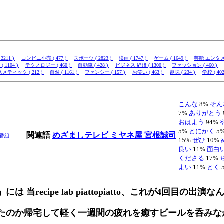
2211 )
コンビニ小売 ( 477 )
スポーツ ( 2823 )
映画 ( 1747 )
ゲーム ( 1649 )
芸能 エンタメ (
( 1104 )
テクノロジー ( 460 )
自動車 ( 428 )
ビジネス 経済 ( 1300 )
ファッション ( 460 )
メティック ( 212 )
自然 ( 1161 )
ファンシー ( 157 )
お笑い ( 463 )
趣味 ( 234 )
学校 ( 402
こんな
8%
そん
7%
ありがとう
おはよう
94%
5%
とにかく
5
関連語
めざましテレビ
ミヤネ屋
宮根誠司
番組
15%
ぜひ
10%
良い
11%
面白
くださる
17%
よい
11%
とく
 当recipe lab piattopiatto、これが4回目の出演
たのか帰宅して軽く一週間の疲れを癒すビールを呑みな