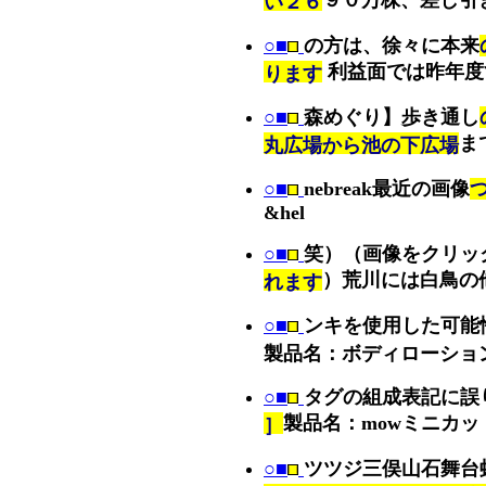
９０万株、差し引
い２６
○■
の方は、徐々に本来
利益面では昨年度
ります
○■
森めぐり】歩き通し
ま
丸広場から池の下広場
○■
nebreak最近の画像
つ
&hel
○■
笑）（画像をクリッ
）荒川には白鳥の
れます
○■
ンキを使用した可能
製品名：ボディローショ
○■
タグの組成表記に誤
製品名：mowミニカッ
］
○■
ツツジ三俣山石舞台