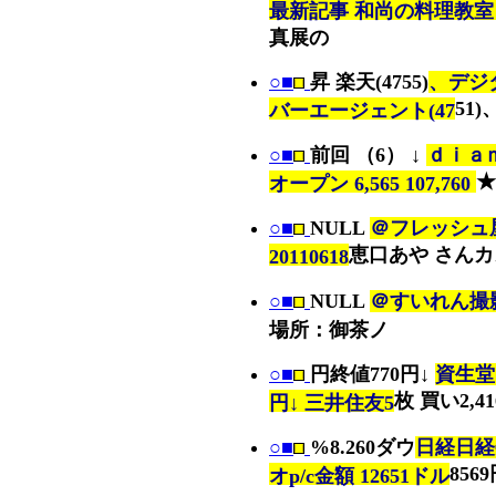
最新記事 和尚の料理教室
真展の
○■
昇 楽天(4755)
、デジタ
51
バーエージェント(47
○■
前回 （6） ↓
ｄｉａ
★
オープン 6,565 107,760
○■
NULL
＠フレッシュ
恵口あや さんカ
20110618
○■
NULL
＠すいれん撮影会
場所：御茶ノ
○■
円終値770円↓
資生堂1
枚 買い2,4
円↓ 三井住友5
○■
%8.260ダウ
日経日経
8569
オp/c金額 12651ドル