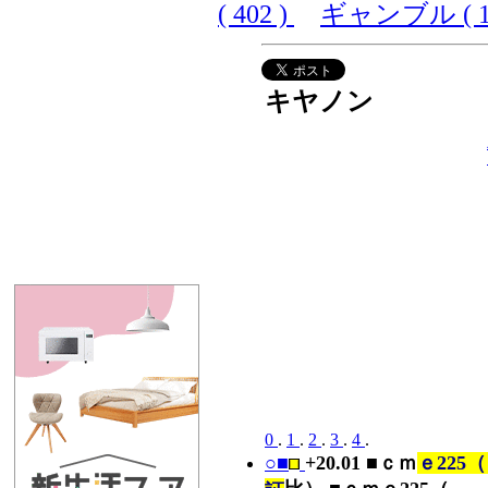
( 402 )
ギャンブル ( 10
キヤノン
0
.
1
.
2
.
3
.
4
.
○■
+20.01 ■ｃｍ
ｅ225（