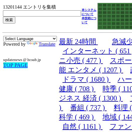
13201144 エントリを集積
本システム
について
本技術につ
いて
最新 24時間
急減
Powered by
Translate
インターネット ( 651 
ニ小売 ( 477 )
スポーツ 
updatenews @ hr.sub.jp
TOP PAGE
能 エンタメ ( 1207 )
ドラマ ( 1680 )
ハード
健康 ( 708 )
時季 ( 110
ジネス 経済 ( 1300 )
)
番組 ( 737 )
料理 ( 
科学 ( 469 )
地域 ( 144
自然 ( 1161 )
ファンシ