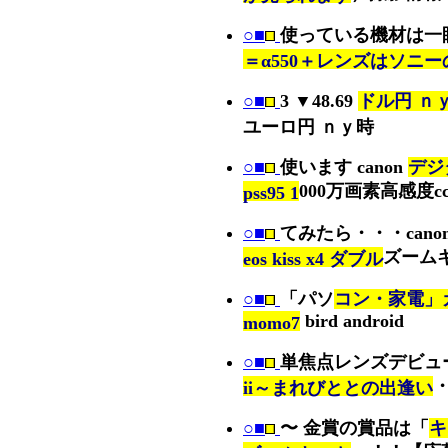
○■
使っている機材は一
＝α550＋レンズはソニ
○■
3 ▼48.69
ドル円 ｎｙ時
ユーロ円 ｎｙ時
○■
使います canon
デジタ
000万画素高感度cc
pss95 1
○■
てみたら・・・cano
ズームキッ
eos kiss x4 ダブル
○■
「パソ
コン・家電」カ
bird android
momo7
○■
単焦点レンズデビュ
ii～まれびととの出逢い
○■
〜 金賞の賞品は「
キ