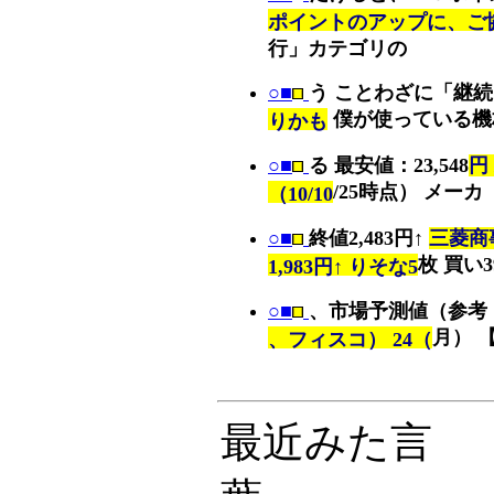
ポイントのアップに、ご
行」カテゴリの
○■
う ことわざに「継
僕が使っている機
りかも
○■
る 最安値：23,548
円
/25時点） メーカ
（10/10
○■
終値2,483円↑
三菱商事
枚 買い3
1,983円↑ りそな5
○■
、市場予測値（参考
月） 
、フィスコ） 24（
最近みた言