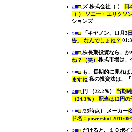
○■
ズ 株式会社（ ）
日
（ ） ソニー・エリクソ
ションズ
○■
「キヤノン、11月3
01:3
告」 なんでしょね？
○■
株長期投資なら、か
株式市場は、
ね？（笑）
○■
も、長期的に見れば
私の投資法は、「
ますね
○■
円 （22.2％）
当期純
（24.3％） 配当は12円の
○■
/25時点） メーカー
名
ド名：powershot 2011/09/
○■
だけると、１０ポイ