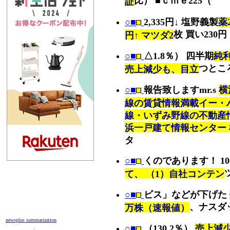
比） ■ｃｍｅ225（
証
○■
2,335円↓ 塩野義製
薬
枚 買い230円
円↑ マツダ2
○■
△1.8％） 四半期
純利
つとこ
売上減少も、目立
○■
報告致しますmr.s
横
線の賃貸情報満載イー・ハ
線・いずみ野線の不動産
浜一戸建て情報センター 
タ
○■
くのであります！ 10
て、 （1）自社コンテン
○■
ビス」などが下げた
、ナスダ
万株（速報値）
newsplus summarization
○■
（130.2％）
売上減