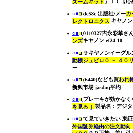
」！！【応
ズームキット
○■
dc58c 出版社/メー
カ
キヤノン 
レクトロニクス
○■
0110327吉永彩華さ
キヤノン ef24-10
ンズ
○■
９キヤノンイーグル
動機ジュビロ０ － ４０
ー
○■
(6440)なども買
われ
新興市場 jasdaq平均
○■
ブレーキが効かなく
製品名：デジタ
を見る ］
○■
て見ていきたい 東
外国証券経由の注文動向