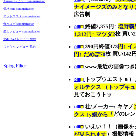
Amazon レビュー summarization
ナイメージズのみとなり
価格.com summarization
広告制
アットコスメ summarization
食べログ summarization
○■
終値2,375円↑
塩野義製
楽天レビュー summarization
枚 買い2
1,312円↑ マツダ2
TSUTAYA レビュー 要約
○■
390円終値373
円↑ イ
じゃらん レビュー 要約
枚 買い142
円↑ だめぽ70
Splog Filter
○■
www最近の画像つき
○■
トップウエストａ）
ォルテクス （トップキ
見ておこうトッ
○■
社/メーカー: キヤノ
どのレン
クス ↓y嬢から「
○■
いえい！！（画像を
）撮影情報 
が見られます