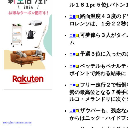
ル１８１pt ５位j.バトン
○■
路面温度４３度のド
ロレンソは、１分２２秒
○■
可夢偉ら３人がタイ
ム
○■
予選３位に入ったの
○■
ベッテルもペナルテ
ポイントで終わる結果に
○■
フリー走行２で転倒
勢の最高位となる７番手
ルコ・メランドリに次ぐ
○■
ザウバーも、残念な
からはニック・ハイドフ
newsplus summarization