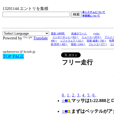
13201144 エントリを集積
本システムについて
本技術について
最新 24時間
急減少ワード
cyclic
インターネット ( 651 )
ニュース ( 2876 )
アニメ ( 
Powered by
Translate
496 )
ソフトウェア ( 212 )
医療 健康 ( 708 )
時季 
術 科学 ( 469 )
地域 ( 1444 )
フレーズ ( 277 )
コス
updatenews @ hr.sub.jp
TOP PAGE
フリー走行
0
.
1
.
2
.
3
.
4
.
5
.
6
.
○■
マッサは1:22.88
○■
まずはベッテルがア