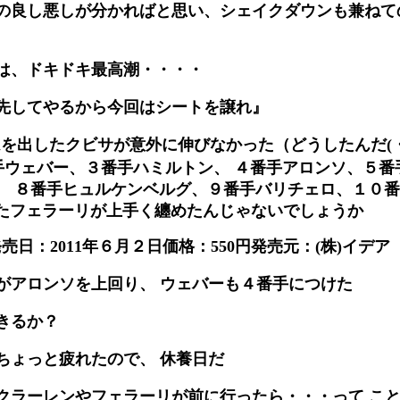
の良し悪しが分かればと思い、シェイクダウンも兼ねて
は、ドキドキ最高潮・・・・
先してやるから今回はシートを譲れ』
イムを出したクビサが意外に伸びなかった（どうしたんだ(・
番手ウェバー、３番手ハミルトン、 ４番手アロンソ、５
、 ８番手ヒュルケンベルグ、９番手バリチェロ、１０番
たフェラーリが上手く纏めたんじゃないでしょうか
 発売日：2011年６月２日価格：550円発売元：(株)イデア
がアロンソを上回り、 ウェバーも４番手につけた
きるか？
ちょっと疲れたので、 休養日だ
クラーレンやフェラーリが前に行ったら・・・って こ