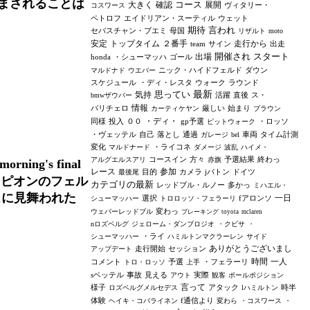
まされることは
コース
大きく
確認
展開
ヴィタリー・
コスワース
ペトロフ
エイドリアン・スーティル
ウェット
期待
言われ
セバスチャン・ブエミ
母国
リザルト
moto
安定
トップタイム
２番手
走行から
team
サイン
出走
開催され
スタート
出場
honda
・シューマッハ
ゴール
ニック・ハイドフェルド
ダウン
マルドナド
ウエバー
スケジュール
・ディ・レスタ
ウォーク
ラウンド
思ってい
最新
気持
活躍
直後
ス・
bmwザウバー
情報
バリチェロ
厳しい
始まり
カーティケヤン
ブラウン
・ディ・
同様
投入
００
gp予選
・ロッソ
ピットウォーク
・ヴェッテル
自己
落とし
通過
車両
タイム計測
ガレージ
bel
変化
・ライコネ
マルドナード
ダメージ
波乱
ハイメ・
コースイン
方々
予選結果
終わっ
アルグエルスアリ
赤旗
morning's final
レース
参加
目的
カメラ
jバトン
ドイツ
最後尾
 二度のチャンピオンのフェル
カテゴリの最新
レッドブル・ルノー
多かっ
ミハエル・
ュに見舞われた
一日
選択
fアロンソ
シューマッハー
トロロッソ・フェラーリ
変わっ
ウェバーレッドブル
ブレーキング
toyota
mclaren
nロズベルグ
ジェローム・ダンブロジオ
・クビサ
・
・ライ
シューマッハー
ハミルトンマクラーレン
サイド
ありがとうございまし
走行開始
セッション
アップデート
時間
一人
コメント
予選
・フェラーリ
トロ・ロッソ
上手
sベッテル
事故
見える
実際
アウト
観客
ポールポジション
言って
様子
アタック
時半
ロズベルグメルセデス
lハミルトン
体験
f通信より
ヘイキ・コバライネン
変わら
・コスワース
・