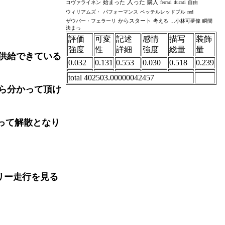
入った
始まった
購入
コヴァライネン
自由
ferrari
ducati
ウィリアムズ・
パフォーマンス
ベッテルレッドブル
red
からスタート
ザウバー・フェラーリ
考える
…小林可夢偉
瞬間
決まっ
評価
可変
記述
感情
描写
装飾
強度
性
詳細
強度
総量
量
供給できている
0.032
0.131
0.553
0.030
0.518
0.239
total 402503.00000042457
ら分かって頂け
って解散となり
リー走行を見る