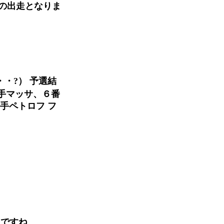
の出走となりま
・?） 予選結
番手マッサ、６番
手ペトロフ フ
とですね