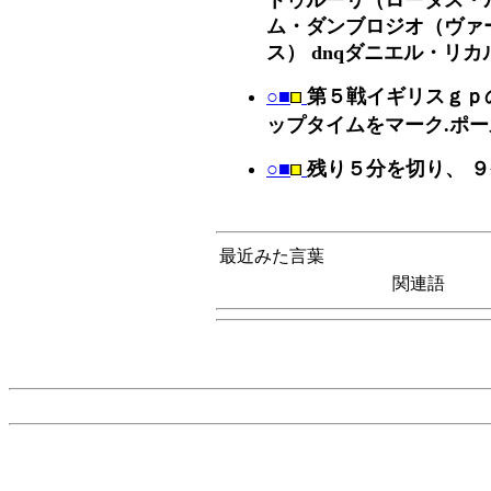
ム・ダンブロジオ（ヴァー
ス） dnqダニエル・リカ
○■
第５戦イギリスｇｐ
ップタイムをマーク.ポ
○■
残り５分を切り、 
最近みた言葉
関連語