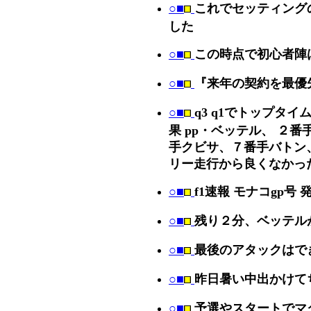
○■
これでセッティング
した
○■
この時点で初心者陣
○■
『来年の契約を最優
○■
q3 q1でトップタ
果 pp・ベッテル、 ２
手クビサ、７番手バトン
リー走行から良くなかっ
○■
f1速報 モナコgp号
○■
残り２分、ベッテル
○■
最後のアタックはで
○■
昨日暑い中出かけて
○■
予選やスタートでマ