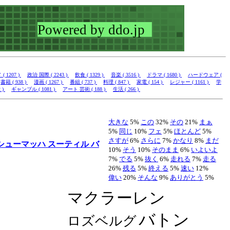
 1207 )
政治 国際 ( 2243 )
飲食 ( 1329 )
音楽 ( 3516 )
ドラマ ( 1680 )
ハードウェア (
書籍 ( 938 )
漫画 ( 1267 )
番組 ( 737 )
料理 ( 847 )
家電 ( 154 )
レジャー ( 1161 )
学
 )
ギャンブル ( 1081 )
アート 芸術 ( 188 )
生活 ( 266 )
大きな
5%
この
32%
その
21%
まぁ
5%
同じ
10%
フェ
5%
ほとんど
5%
さすが
6%
さらに
7%
かなり
8%
まだ
シューマッハ
スーティル
バ
10%
そう
10%
そのまま
6%
いよいよ
7%
でる
5%
抜く
6%
走れる
7%
走る
26%
残る
5%
終える
5%
速い
12%
偉い
20%
そんな
9%
ありがとう
5%
マクラーレン
バトン
ロズベルグ