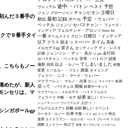
途中
・バトン
ベスト
予想
ヴェッテル
土曜日
チャンピオン
ジェン
グロージャン
刻んだ３番手の
最初
予定
記録
順位
ポール
・ウェバー
・
ベッテル
セバスチャン・
ジェンソ
フォース・
インディア
フェルナンド・アロンソ
bmw
hrt
ックで９番手タイ
一番
日曜日
チームメイト
スピン
・インディア
タイム
以下
始まっ
クラス
スーパー
高速
皆さん
メルセデスgp
セッティング
ディ・レスタ
計測
ジェンソン・
ディ・
良かっ
走行回
jpn
セバスチャン・ベッテル
非常
・ペトロフ
頑張
てしまいました
撮影
回目
以上
・ルノー
終盤
、こちらもノー
変更
ミハエル・
路面
タイミング
・ブエミ
フェリペ・
ニコ・
マーク・ウェバー
マクラーレン・
出発
ヤルノ・
転倒
ロッシ
ストーナー
痛めたが、新人
戻って
・バリチェロ
開催
鈴鹿サーキット
モンセリは、マ
マクラーレン・メルセデス
・ハイドフェルド
結果
フェラーリ
・セナ
楽しい
中断
ヴァージン
上がっ
・
シューマッハー
ウイリアムズ
距離
難しい
イベント
アルグエルスアリ
好調
ンガポールgp
出来
ロータス・ルノー
中盤
時点
ニック
ハイメ
pos
使用
エイドリアン・
セルジオ・ペレス
ブレーキ
トヨタ
向けて
調整
エントリー
各車
ダンブロジオ
ジェローム