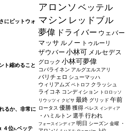
アロンソ
ベッテル
マシン
レッドブル
さにピットウォ
夢偉
ドライバー
ウェバー
マッサ
ルノー
トゥルーリ
小林可
ザウバー
メルセデス
小林可夢偉
グロック
ント縮めること
コバライネン
アルグエルスアリ
バリチェロ
シューマッハ
ウィリアムズ
クラッシュ
ペトロフ
ライコネ
コンディション
トロロッソ
最終
午前
グリッド
リウッツィ
クビサ
優勝
獲得
ロータス
ペレス
れるか、非常に
インディア
行われ
・ハミルトン
選手
明日
シーズン
・
金曜
フォースインディア
 ４位s.ベッテ
アロンソ
上位
ミハエル
ウェーバー