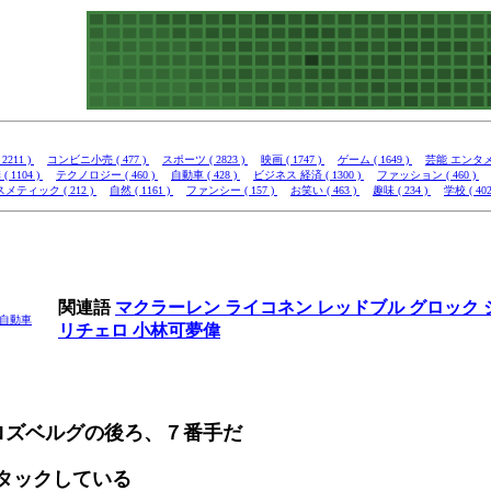
2211 )
コンビニ小売 ( 477 )
スポーツ ( 2823 )
映画 ( 1747 )
ゲーム ( 1649 )
芸能 エンタメ (
( 1104 )
テクノロジー ( 460 )
自動車 ( 428 )
ビジネス 経済 ( 1300 )
ファッション ( 460 )
メティック ( 212 )
自然 ( 1161 )
ファンシー ( 157 )
お笑い ( 463 )
趣味 ( 234 )
学校 ( 402
関連語
マクラーレン
ライコネン
レッドブル
グロック
自動車
リチェロ
小林可夢偉
8とロズベルグの後ろ、７番手だ
タックしている