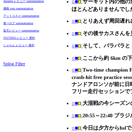
○■
サーキット内の他の
Amazon レビュー summarization
ほとんどありませんでし
価格.com summarization
アットコスメ summarization
○■
とりあえず周回遅れ
食べログ summarization
楽天レビュー summarization
○■
その後サカスさんを
TSUTAYA レビュー 要約
○■
そして、パラパラと
じゃらん レビュー 要約
○■
ここから約 6km の
Splog Filter
○■
Two-time champion Fe
crash-hit free practi
ナンドアロンソが前に日
フリー走行セッションで
○■
大混戦の今シーズンの
○■
20:55～22:40 ブ
○■
今日は夕方からhsl