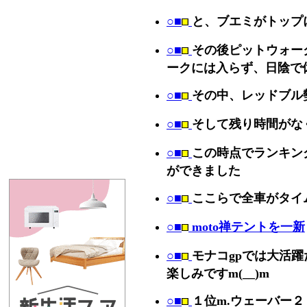
○■
と、ブエミがトップ
○■
その後ピットウォー
ークには入らず、日陰で
○■
その中、レッドブル
○■
そして残り時間がな
○■
この時点でランキン
ができました
○■
ここらで全車がタイ
○■
moto禅テントを一新
○■
モナコgpでは大活
楽しみですm(__)m
○■
１位m.ウェーバー２０