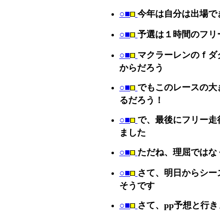
○■
今年は自分は出場で
○■
予選は１時間のフリ
○■
マクラーレンのｆダ
からだろう
○■
でもこのレースの大
るだろう！
○■
で、最後にフリー走
ました
○■
ただね、理屈ではな
○■
さて、明日からシー
そうです
○■
さて、pp予想と行