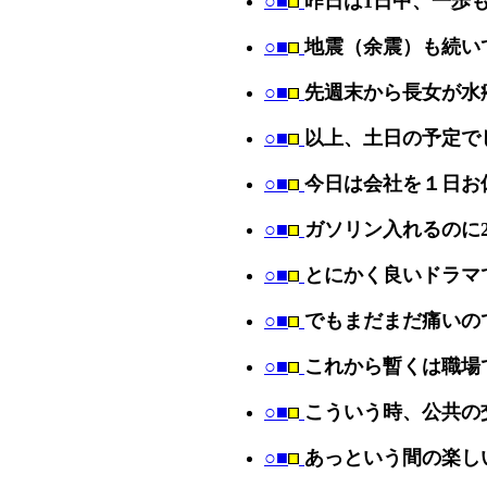
○■
昨日は1日中、一歩
○■
地震（余震）も続い
○■
先週末から長女が水
○■
以上、土日の予定で
○■
今日は会社を１日お
○■
ガソリン入れるのに2
○■
とにかく良いドラマ
○■
でもまだまだ痛いの
○■
これから暫くは職場
○■
こういう時、公共の
○■
あっという間の楽し