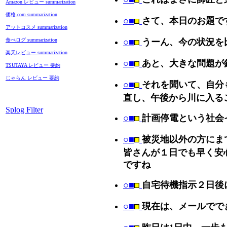
Amazon レビュー summarization
価格.com summarization
○■
さて、本日のお題で
アットコスメ summarization
食べログ summarization
○■
うーん、今の状況を
楽天レビュー summarization
○■
あと、大きな問題が
TSUTAYA レビュー 要約
じゃらん レビュー 要約
○■
それを聞いて、自分
直し、午後から川に入る
Splog Filter
○■
計画停電という社会
○■
被災地以外の方にま
皆さんが１日でも早く安
ですね
○■
自宅待機指示２日後
○■
現在は、メールでで