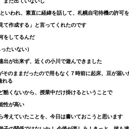
、まだ出ていないし
 といわれ、素直に経緯を話して、札幌自宅待機の許可
見て作成する」と言ってくれたのです
何をしてるんだ
もったいない）
遠出が出来ず、近くの小川で遊んできました
ム がそのままだったので用もなく７時前に起床、豆が届い
淹れる
ど酷くないから、授業中だけ掛けるということで
能性が高い
ら考えていたことを、今日は書いておこうと思います
弟子の関係ではないか！ 今後が楽しみ！きっと、彼も