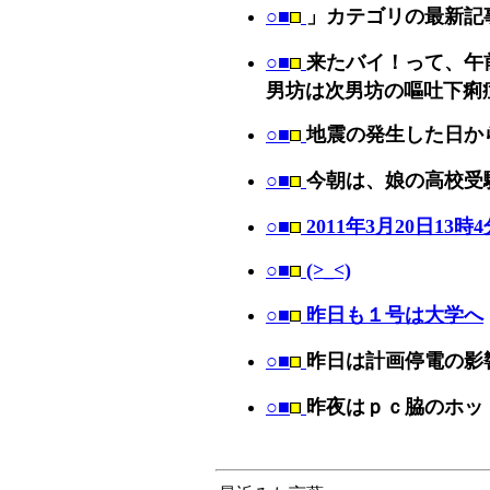
○■
」カテゴリの最新記
○■
来たバイ！って、午
男坊は次男坊の嘔吐下痢
○■
地震の発生した日か
○■
今朝は、娘の高校受
○■
2011年3月20日13時4
○■
(>_<)
○■
昨日も１号は大学へ
○■
昨日は計画停電の影
○■
昨夜はｐｃ脇のホッ