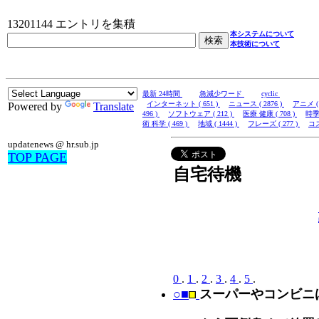
13201144 エントリを集積
本システムについて
本技術について
最新 24時間
急減少ワード
cyclic
インターネット ( 651 )
ニュース ( 2876 )
アニメ ( 
Powered by
Translate
496 )
ソフトウェア ( 212 )
医療 健康 ( 708 )
時季 
術 科学 ( 469 )
地域 ( 1444 )
フレーズ ( 277 )
コス
updatenews @ hr.sub.jp
TOP PAGE
自宅待機
0
.
1
.
2
.
3
.
4
.
5
.
○■
スーパーやコンビニ