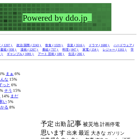
 1207 )
政治 国際 ( 2243 )
飲食 ( 1329 )
音楽 ( 3516 )
ドラマ ( 1680 )
ハードウェア (
書籍 ( 938 )
漫画 ( 1267 )
番組 ( 737 )
料理 ( 847 )
家電 ( 154 )
レジャー ( 1161 )
学
 )
ギャンブル ( 1081 )
アート 芸術 ( 188 )
生活 ( 266 )
6%
まぁ
6%
こんな
15%
ずっと
6%
6%
そう
15%
と
14%
まだ
寒い
5%
かかる
8%
記事
予定
出勤
被災地
計画停電
思います
最近
出来
大きな
ガソリン