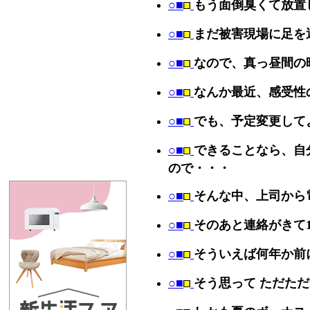
○■
もう面倒臭くて放置
○■
まだ被害現場に足を
○■
なので、真っ昼間の
○■
なんか最近、感受性
○■
でも、予定変更して
○■
できることなら、自
ので・・・
○■
そんな中、上司から
○■
そのあと連絡がきて
○■
そういえば何年か前
○■
そう思って ただた