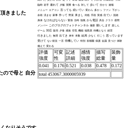
連れて
歩いて
臨時
岩手
夕飯
実際
食べる
対して
分かり
速報
言っても
続いてい
メニュー
エアコン
変わら
多かっ
ファン
下がっ
を頂きました
作って
来まし
出てい
余裕
済ませ
家事
野菜
何処
手段
実感
混雑
なければならない
から電話
身体
緊張
当時
強風
具合
クラス
昼間
このブログのフォトチャンネル
願いします
メンバー
撮影
楽しん
対応
ゲーム
販売
夕食
感覚
空気
機能
福島第
待機となり
経営
行きました
出てき
結局
思っています
無理
来年
本数
少なく
行こう
受けて
待機してい
ない状況
一言
特別
首都圏
保護
会議
見つけ
体験
備えて
変わる
評価
可変
記述
感情
描写
装飾
強度
性
詳細
強度
総量
量
0.041
0.176
0.521
0.038
0.478
0.172
たので母と 自分
total 453067.3000005939
速くなりそうです