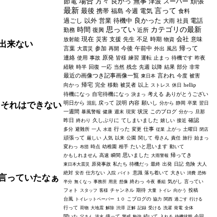
場合
節電
方々
良かっ
無事
津波
スーパー
頑張
最新
言って
最後
携帯
福島
今週
電気
食料
過ごし
以外
営業
待機中
良かった
電話
大雨
社員
思ってい
カテゴリの最新
時間
勤務
復興
近所
現在
会社
災害
支援
先生
不足
時期
意味
放射能
物資
出来ない
帰って
言葉
参加
今後
午前中
大震災
再開
外出
風呂
連絡
原発
使用
事故
皆様
練習
運転
止まっ
待機です
昨夜
経験
時半
回復
一応
当然
残念
先週
以降
結果
部分
非常
最近の画像つき記事画像一覧
言われ
今度
被害
東日本
帰宅
向かっ
完全
移動
被災者
以上
hellip
ストレス
休日
待機になっ
自宅待機になっ
考える
ありがとうござい
決まっ
明日から
戻って
説明
内容
願いし
、それはできない
混乱
分から
静岡
卒業
翌日
一週間
状況
このブログ
暴風警報
健康
週末
現実
分かっ
旦那
昨日
久しぶりに
てしまいました
確認
終わり
嬉しい
接近
行った
仕事
多分
避難所
一人
変更
上がっ
土曜日
水道
従業
閉店
頑張って
厳しい
人気
以来
公園
関して
母さん
責任
旅行
始まっ
たいと思います
変わっ
時点
幼稚園
相手
動いて
布団
思いました
帰ってき
かもしれません
高速
瞬間
大雨警報
原発事故
私たち
待機だっ
最終
出発
日記
危険
大人
東日本大震災
絶対
仕方ない
意識
落ち着いて
大きい
安否
入院
バイト
消費
恐怖
言っていたなぁ
終わっ
気がし
言ってい
半分
無くなっ
事務所
用意
想像
今夜
番組
フォト
チャンネル
期待
投稿
スタッフ
客様
大量
トイレ
向かう
台風
こブログの
トイレットペーパー
１０
協力
関西
過ごす
行ける
行って
荷物
大地震
解除
渋滞
正解
記録
受ける
洗濯
発電
全体
聞いた
使って
続いて
今回
父さん
洪水
警戒
勉強
入れる
待機状態