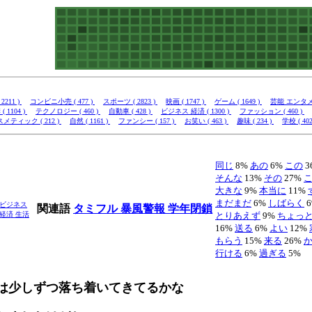
2211 )
コンビニ小売 ( 477 )
スポーツ ( 2823 )
映画 ( 1747 )
ゲーム ( 1649 )
芸能 エンタメ (
( 1104 )
テクノロジー ( 460 )
自動車 ( 428 )
ビジネス 経済 ( 1300 )
ファッション ( 460 )
メティック ( 212 )
自然 ( 1161 )
ファンシー ( 157 )
お笑い ( 463 )
趣味 ( 234 )
学校 ( 402
同じ
8%
あの
6%
この
3
そんな
13%
その
27%
大きな
9%
本当に
11%
まだまだ
6%
しばらく
ビジネス
関連語
タミフル
暴風警報
学年閉鎖
経済
生活
とりあえず
9%
ちょっ
16%
送る
6%
よい
12%
もらう
15%
来る
26%
行ける
6%
過ぎる
5%
は少しずつ落ち着いてきてるかな