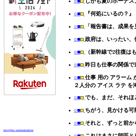
○■
しかも夏のボーナス
○■
『何処にいるの？』
○■
「報告書は、成果を
○■
政府は、いったい、
○■
（新幹線で2往復は
○■
昨日も仕事の関係で
○■
仕事 用の アラー
２人分の アイス ラテ を
○■
でも、まだ、それほ
○■
ちがう、見かける可
○■
それと、ずっと前か
newsplus summarization
○■
これはまさに師匠と