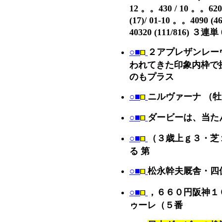
12 。。430 / 10 。。62
(17)/ 01-10 。。4090 (
40320 (111/816) 
○■
２アプレザンレー
われてきた印象内枠で
のもプラス
○■
ニルヴァーナ （
○■
ダービーは、当た
○■
（３歳上ｇ３・芝
る 第
○■
松永幹夫厩舎・四
○■
，６６０円阪神１
ゥーレ（５番