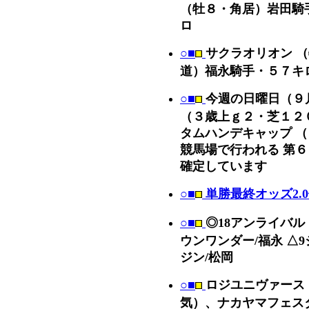
（牡８・角居）岩田騎
ロ
○■
サクラオリオン 
道）福永騎手・５７キ
○■
今週の日曜日（９
（３歳上ｇ２・芝１２
タムハンデキャップ 
競馬場で行われる 第
確定しています
○■
単勝最終オッズ2.
○■
◎18アンライバル
ウンワンダー/福永 △9
ジン/松岡
○■
ロジユニヴァース
気）、ナカヤマフェスタ