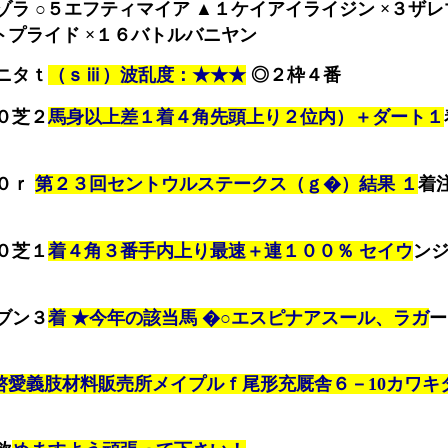
ラ ○５エフティマイア ▲１ケイアイライジン ×３ザレ
トプライド ×１６バトルバニヤン
ニタｔ
（ｓⅲ）波乱度：★★★
◎２枠４番
０芝２
馬身以上差１着４角先頭上り２位内）＋ダート１
０ｒ
第２３回セントウルステークス（ｇ�）結果 １
着
０芝１
着４角３番手内上り最速＋連１００％ セイウ
ン
ブン３
着 ★今年の該当馬 �○エスピナアスール、ラガ
ー
啓愛義肢材料販売所メイプルｆ尾形充厩舎６－10カワキ