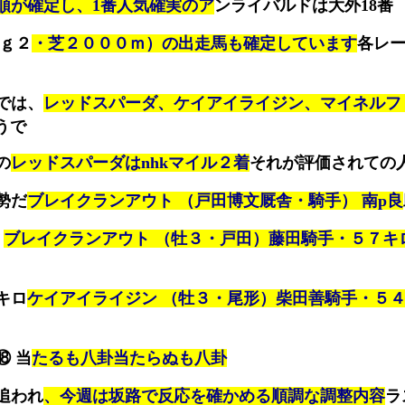
順が確定し、1番人気確実のア
ンライバルドは大外18番
上ｇ２
・芝２０００ｍ）の出走馬も確定しています
各レ
では、
レッドスパーダ、ケイアイライジン、マイネルフ
うで
の
レッドスパーダはnhkマイル２着
それが評価されての
勢だ
ブレイクランアウト （戸田博文厩舎・騎手） 南p良
⑧
ブレイクランアウト （牡３・戸田）藤田騎手・５７キ
キロ
ケイアイライジン （牡３・尾形）柴田善騎手・５
⑱ 当
たるも八卦当たらぬも八卦
追われ
、今週は坂路で反応を確かめる順調な調整内容
ラ