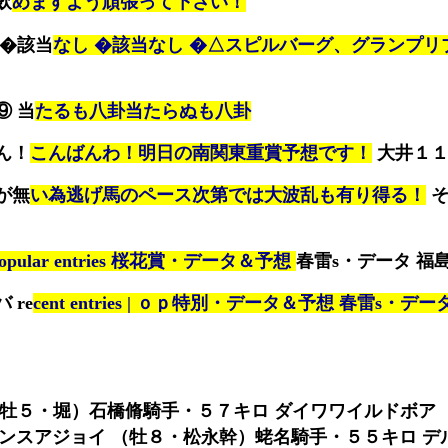
飲
めますよう頑張って下さい！
 �該当
なし �該当なし �△スピルバーグ、グランプリ
⑨ 当
たるも八卦当たらぬも八卦
ん！
こんばんわ！明日の南関東重賞予想です！
大井１１
が無
い為逃げ馬のペース次第では大波乱も有り得る！
そ
opular entries 桜花賞・データ＆予想
春雷s・データ 福
 re
cent entries | ｏｐ特別・データ＆予想 春雷s・デー
（牡５・堀）石橋脩騎手・５７キロ ダイワワイルドボア 
ダンスアジョイ （牡８・松永幹）蛯名騎手・５５キロ デ