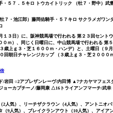
手・５７．５キロ トウカイトリック （牡７・野中）武
（牡７・池江郎）藤岡佑騎手・５７キロ サクラメガワンダ
ロ
月１３日）に、阪神競馬場で行われる 第２３回セント
００ｍ）、同じく日曜日に、中山競馬場で行われる 第
（３歳上ｇ３・芝１６００ｍ・ハンデ）と、土曜日（９
６０回朝日チャレンジカップ （３歳上ｇ３・芝２０００
0倍
ド/岩田 ○2アプレザンレーヴ/内田博 ▲7ナカヤマフェスタ
ジョーカプチーノ/藤岡康 △16トライアンフマーチ/武幸
（2人気）、リーチザクラウン（4人気）、アントニオバ
（9人気）、ブレイクランアウト（10人気）、アイアン