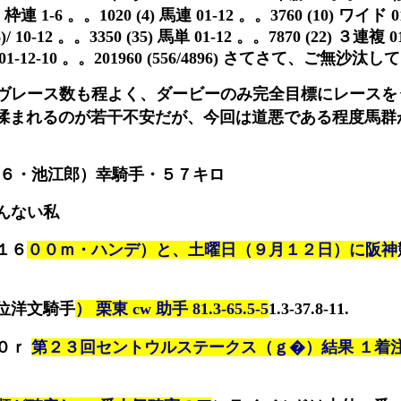
0 枠連 1-6 。。1020 (4) 馬連 01-12 。。3760 (10) ワイド 0
46)/ 10-12 。。3350 (35) 馬単 01-12 。。7870 (22) ３連複 
３連単 01-12-10 。。201960 (556/4896) さてさて、ご無沙
ヴレース数も程よく、ダービーのみ完全目標にレースを
揉まれるのが若干不安だが、今回は道悪である程度馬群
牡６・池江郎）幸騎手・５７キロ
んない私
１６
００ｍ・ハンデ）と、土曜日（９月１２日）に阪神
位洋文騎手
） 栗東 cw 助手 81.3-65.5-5
1.3-37.8-11.
０ｒ
第２３回セントウルステークス（ｇ�）結果 １着