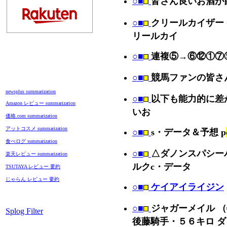
○■
皆さん良いお酒が
○■
クリールカイザー
リールカイ
○■
連複⑤→⑥⑫①⑦
○■
競馬ファンの皆さ
newsplus summarization
○■
以下も能力的に差
Amazon レビュー summarization
いお
価格.com summarization
アットコスメ summarization
○■
s・データ＆予想 p
食べログ summarization
○■
△ダノンスパシーバ
楽天レビュー summarization
ルクc・データ
TSUTAYA レビュー 要約
じゃらん レビュー 要約
○■
ケイアイライジン
○■
ジャガーメイル 
Splog Filter
後藤騎手・５６キロ 