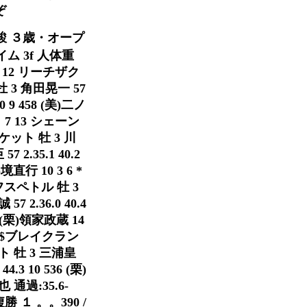
ぞ
京優駿 ３歳・オープ
イム 3f 人体重
 6 12 リーチザク
 牡 3 角田晃一 57
0 9 458 (美)二ノ
６ 7 13 シェーン
チケット 牡 3 川
 2.35.1 40.2
境直行 10 3 6 *
フィフスペトル 牡 3
7 2.36.0 40.4
4 (栗)領家政蔵 14
4 8 $ブレイクラン
スト 牡 3 三浦皇
4.3 10 536 (栗)
也 通過:35.6-
0 複勝 １ 。。390 /