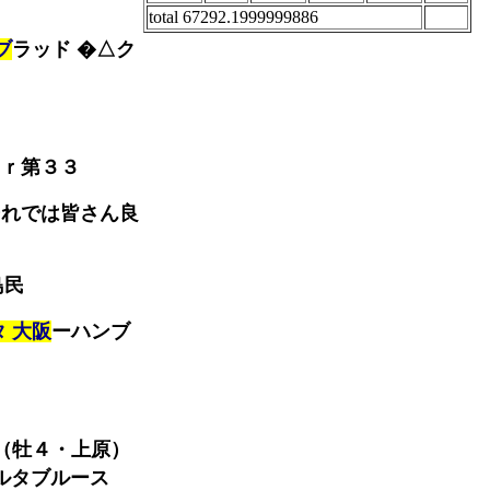
total 67292.1999999886
ブ
ラッド �△ク
ｒ第３３
れでは皆さん良
島民
タ 大阪
ーハンブ
（牡４・上原）
ルタブルース