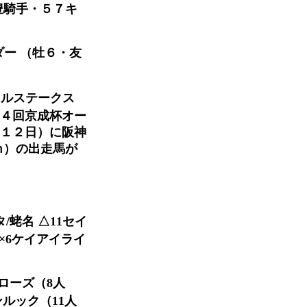
豊騎手・５７キ
ー （牡６・友
ウルステークス
５４回京成杯オー
月１２日）に阪神
ｍ）の出走馬が
/蛯名 △11セイ
 ×6ケイアイライ
ローズ（8人
ルック（11人