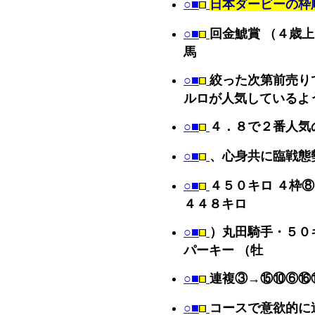
○■
日本ダービーの枠
○■
回金鯱賞 （４歳
馬
○■
絞った次第前売り
ルロが人気しているよ
○■
４．８で２番人気
○■
、心身共に臨戦態
○■
４５０キロ ４枠
４４８キロ
○■
）丸田騎手・５０
パーキー （牡
○■
連複③→⑮⑩⑥⑯
○■
コースで意欲的に