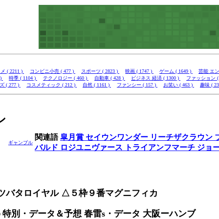
 ( 2211 )
コンビニ小売 ( 477 )
スポーツ ( 2823 )
映画 ( 1747 )
ゲーム ( 1649 )
芸能 エンタ
 )
時季 ( 1104 )
テクノロジー ( 460 )
自動車 ( 428 )
ビジネス 経済 ( 1300 )
ファッション ( 4
( 277 )
コスメティック ( 212 )
自然 ( 1161 )
ファンシー ( 157 )
お笑い ( 463 )
趣味 ( 23
ン
関連語
皐月賞
セイウンワンダー
リーチザクラウン
ギャンブル
バルド
ロジユニヴァース
トライアンフマーチ
ジョ
ツバタロイヤル △５枠９番マグニフィカ
ies | ｏｐ特別・データ＆予想 春雷s・データ 大阪ーハンブ