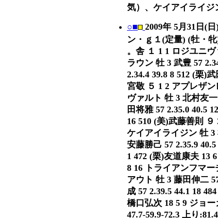
気）、ケイアイライジン
○■
2009年 5月31日
ン・ｇ１(定量) (牡・牝)
。舎 １ 1 1 ロジユニヴァー
ラウン 牡 3 武豊 57 2.
2.34.4 39.8 8 512 
宮敬 ５ 1 2 アプレザンレー
ヴァルト 牡 3 北村友一 57
田将雅 57 2.35.0 40.
16 510 (美)武藤善則 ９ 2
ケイアイライジン 牡 3 松岡正
安藤勝己 57 2.35.9 40.
1 472 (栗)友道康夫 13 
8 16 トライアンフマーチ 牡
アウト 牡 3 藤田伸二 57 
成 57 2.39.5 44.1 18
橋口弘次 18 5 9 ジョーカプ
47.7-59.9-72.3 上り:81