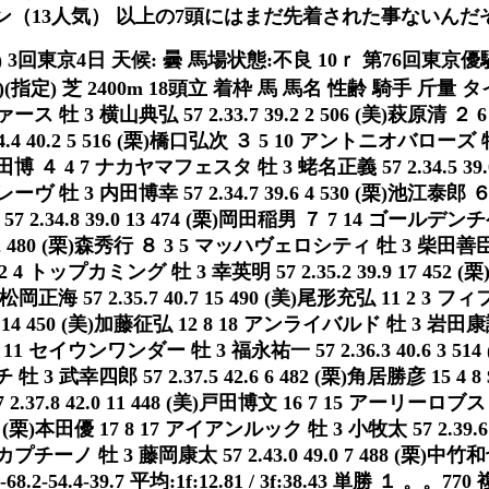
（13人気） 以上の7頭にはまだ先着された事ないんだ
(日) 3回東京4日 天候: 曇 馬場状態:不良 10ｒ 第76回東
(指定) 芝 2400m 18頭立 着枠 馬 馬名 性齢 騎手 斤量 タ
ス 牡 3 横山典弘 57 2.33.7 39.2 2 506 (美)萩原清 ２
34.4 40.2 5 516 (栗)橋口弘次 ３ 5 10 アントニオバローズ
(栗)武田博 ４ 4 7 ナカヤマフェスタ 牡 3 蛯名正義 57 2.34.5 39.
ヴ 牡 3 内田博幸 57 2.34.7 39.6 4 530 (栗)池江泰郎 
 2.34.8 39.0 13 474 (栗)岡田稲男 ７ 7 14 ゴールデン
5 12 480 (栗)森秀行 ８ 3 5 マッハヴェロシティ 牡 3 柴田善臣 57
 4 トップカミング 牡 3 幸英明 57 2.35.2 39.9 17 452 (栗)
海 57 2.35.7 40.7 15 490 (美)尾形充弘 11 2 3 
5 14 450 (美)加藤征弘 12 8 18 アンライバルド 牡 3 岩田康誠 5
6 11 セイウンワンダー 牡 3 福永祐一 57 2.36.3 40.6 3 51
 3 武幸四郎 57 2.37.5 42.6 6 482 (栗)角居勝彦 15 
2.37.8 42.0 11 448 (美)戸田博文 16 7 15 アーリーロブ
 484 (栗)本田優 17 8 17 アイアンルック 牡 3 小牧太 57 2.39.6 4
チーノ 牡 3 藤岡康太 57 2.43.0 49.0 7 488 (栗)中竹和
.4-68.2-54.4-39.7 平均:1f:12.81 / 3f:38.43 単勝 １ 。。77