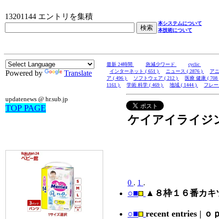
13201144 エントリを集積
本システムについて
本技術について
最新 24時間
急減少ワード
cyclic
インターネット ( 651 )
ニュース ( 2876 )
アニメ
Powered by
Translate
ア ( 496 )
ソフトウェア ( 212 )
医療 健康 ( 708
1161 )
学術 科学 ( 469 )
地域 ( 1444 )
フレーズ 
updatenews @ hr.sub.jp
TOP PAGE
ケイアイライジ
0
.
1
.
○■
▲８枠１６番カキ
○■
recent entr