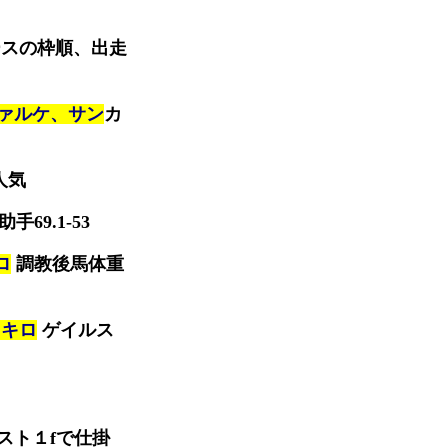
ースの枠順、出走
ァルケ、サン
カ
人気
助手69.1-53
ロ
調教後馬体重
４キロ
ゲイルス
スト１fで仕掛