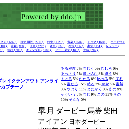
メ ( 1207 )
政治 国際 ( 2243 )
飲食 ( 1329 )
音楽 ( 3516 )
ドラマ ( 1680 )
ハードウェ
60 )
書籍 ( 938 )
漫画 ( 1267 )
番組 ( 737 )
料理 ( 847 )
家電 ( 154 )
レジャー (
4 )
学校 ( 402 )
ギャンブル ( 1081 )
アート 芸術 ( 188 )
生活 ( 266 )
ある程度
5%
同じく
5%
むしろ
6%
あっさり
5%
追い込む
8%
違う
8%
向ける
5%
かかる
8%
比べる
5%
戻る
ブレイクランアウト
アンライ
5%
当たる
15%
粘る
5%
やや
5%
当然
ーカプチーノ
8%
やはり
11%
とにかく
8%
あの
9%
そういう
5%
同じ
9%
この
33%
その
15%
そんな
5%
皐月
ダービー
馬券
柴田
アイアン
日本ダービー