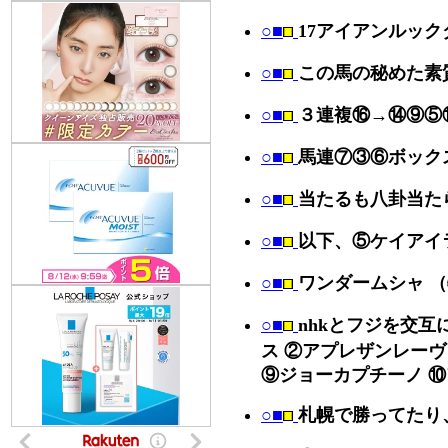
○■
17アイアンルッ
○■
この馬の秘めた素
○■
３連複⑯→⑭⑨⑤
○■
馬連⑦③⑥ボック
○■
当たるも八卦当た
○■
以下、⑤ケイアイ
○■
ワンダームシャ 
○■
nhkとフジを交互
ス ②アプレザンレーヴ
⑨ジョーカプチーノ ⑩
○■
札幌で勝ってたり