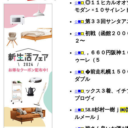
○■
◎１１ヒカルオオゾ
モダン ×１０サイレン
○■
第３３回サンタア
○■
初戦（函館２００
２〜
○■
，６６０円阪神１
ゥーレ（５
○■
�前走札幌１５０
ダブル
○■
ックス３着、イチ
プロヴィ
○■
58.0杉村一樹ｊ
㈱
ルメールｊ