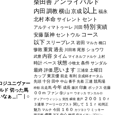
アンライバルド
柴田善
以上
内田
調教
横山
京成
福永
本命
北村
セント
サイレント
特別
実績
アルティマトゥーレ
川田
コース
阪神
安藤
セントウル
以下
スリープレス
岩田
マルカ
橋口
過去
重賞
惨敗
ショウワ
尾形
川田将
内容
タイム
武豊
マイネルファルケ
上村
状態
時計
ペース
条件
サンダル
小牧太
思います
最終
評価
土曜日
三浦皇
カップ
東京優
前走
有利
京成杯オータム
十分
先頭
田中
三連
競馬場
中山
番手
先着
①ロジユニヴァー
今年
成長
印象
出走馬
藤沢
ボックス
佐藤
枠順
ルド 切った馬
００ｍ
ファン
⑨ジョー
ウオッカ
サンカルロ
なぁ＿|￣｜○
２００
１０ｒ
ディアーウィッシュ
気性
瞬発
鹿戸
１１ｒ
３連単
アーリーロブスト
関して
松岡正
１６０
魅力
マルチ
今回
ミッキー
カツヨトワ
掲示板
優勝
中心
牧場
プリン