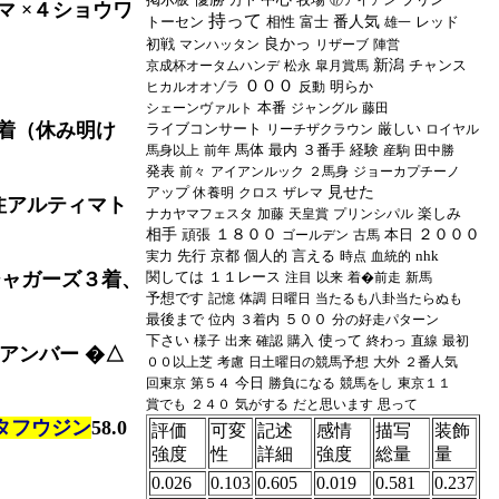
万下
⑰アイアン
マ ×４ショウワ
持って
トーセン
相性
富士
番人気
レッド
雄一
初戦
良かっ
マンハッタン
リザーブ
陣営
新潟
チャンス
京成杯オータムハンデ
松永
皐月賞馬
０００
明らか
ヒカルオオゾラ
反動
本番
シェーンヴァルト
ジャングル
藤田
着（休み明け
ライブコンサート
厳しい
リーチザクラウン
ロイヤル
馬体
最内
３番手
経験
馬身以上
前年
産駒
田中勝
発表
前々
アイアンルック
２馬身
ジョーカプチーノ
アップ
見せた
休養明
クロス
ザレマ
注アルティマト
楽しみ
ナカヤマフェスタ
加藤
天皇賞
プリンシパル
相手
頑張
１８００
本日
２０００
ゴールデン
古馬
先行
京都
個人的
言える
nhk
実力
時点
血統的
ジャガーズ３着、
関しては
１１レース
注目
以来
着�前走
新馬
予想です
記憶
体調
日曜日
当たるも八卦当たらぬも
最後まで
５００
位内
３着内
分の好走パターン
下さい
使って
様子
出来
確認
購入
終わっ
直線
最初
アンバー �△
００以上芝
考慮
日土曜日の競馬予想
大外
２番人気
今日
回東京
第５４
勝負になる
競馬をし
東京１１
賞でも
２４０
気がする
だと思います
思って
タフウジン
58.0
評価
可変
記述
感情
描写
装飾
強度
性
詳細
強度
総量
量
0.026
0.103
0.605
0.019
0.581
0.237