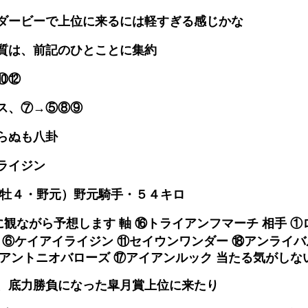
クダービーで上位に来るには軽すぎる感じかな
質は、前記のひとことに集約
⑩⑫
ス、⑦→⑤⑧⑨
らぬも八卦
ライジン
（牡４・野元）野元騎手・５４キロ
に観ながら予想します 軸 ⑯トライアンフマーチ 相手 
 ⑥ケイアイライジン ⑪セイウンワンダー ⑱アンライバ
アントニオバローズ ⑰アイアンルック 当たる気がしない
、底力勝負になった皐月賞上位に来たり