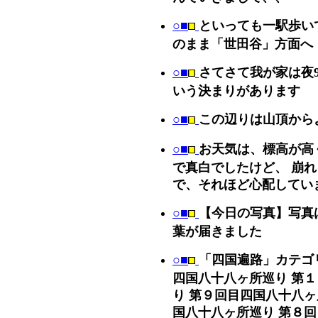
○■
といっても一駅歩い
のまま「世田谷」方面へ
○■
さてさて我が家は夜
いう決まりがあります
○■
この辺りは山頂から
○■
お天気は、標高が高
で真白でしたけど、 崩れ
で、それほど心配してい
○■
【今日の写真】写真
葉が届きました
○■
「四国遍路」カテゴ
四国八十八ヶ所巡り 第
り 第９回目四国八十八ヶ
国八十八ヶ所巡り 第８