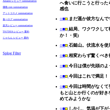
Amazon レビュー summarization
へ食いに行こうと行った
価格.com summarization
感也
アットコスメ summarization
○■
まだ遥か彼方なんで
食べログ summarization
楽天レビュー summarization
○■
結局、ワクワクして
TSUTAYA レビュー 要約
か！・笑)
じゃらん レビュー 要約
○■
石鎚山。伏流水を使
Splog Filter
○■
相変わらず驚くべき
○■
今日は僕が先頭のよ
○■
今回はこれで満足！
○■
今回は時間がなくて
もと山とか行くのが好き
めてみようかな
○■
しかし、気温が下が