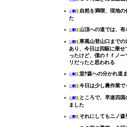
○■
自然を満喫、現地の
た
○■
山頂への道では、有
○■
寒風山登山口までの
あり、今日は四駆に乗せ
ったけど、僕のｆｆノー
リだったと思われる
○■
堂ｹ森への分かれ道
○■
今日は少し農作業で
○■
ところで、早速四国
ました
○■
それにしてもニノ森