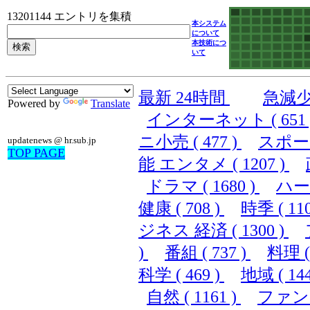
13201144 エントリを集積
本システム
について
本技術につ
いて
最新 24時間
急減
Powered by
Translate
インターネット ( 651 
ニ小売 ( 477 )
スポーツ 
updatenews @ hr.sub.jp
TOP PAGE
能 エンタメ ( 1207 )
ドラマ ( 1680 )
ハード
健康 ( 708 )
時季 ( 110
ジネス 経済 ( 1300 )
)
番組 ( 737 )
料理 ( 
科学 ( 469 )
地域 ( 144
自然 ( 1161 )
ファンシ