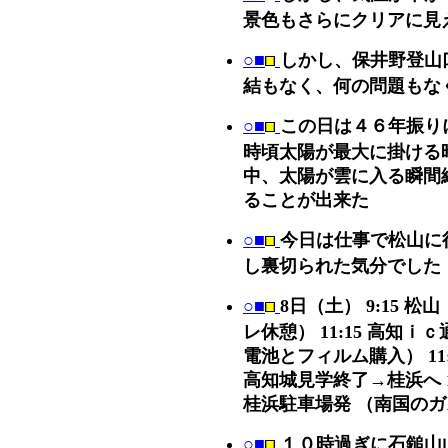
景色もさらにクリアに見
○■
しかし、保井野登山
結もなく、何の問題もな
○■
この日は４６年振り
時頃太陽が最大に掛ける
中、太陽が雲に入る瞬間
ることが出来た
○■
今日は仕事で松山に
し裏切られた気分でした
○■
8日（土） 9:15 
レ休憩） 11:15 高知
電池とフィルム購入） 11:5
高知城見学終了→桂浜へ 13:
桂浜駐車場発 （南国の
○■
１０時過ぎに石鎚山