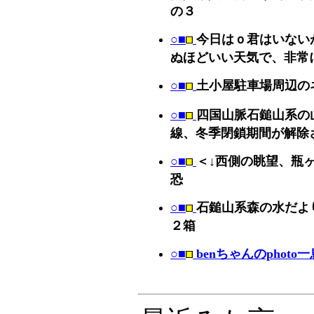
の３
○■
今日はｏ君はいない
ぬほどいい天気で、非常
○■
土小屋駐車場周辺の
○■
四国山脈石鎚山系の
線、冬季閉鎖期間が解除
○■
＜↓西側の眺望、瓶
恐
○■
石鎚山系森の水だより
２箱
○■
benちゃんのphoto一