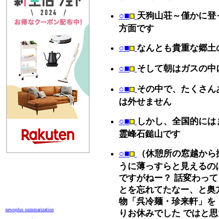
○■
天狗山荘～僅かに登
方面です
○■
なんとも貴重な郷土
○■
そして朝はガスの中
○■
その中で、たくさん
は外せません
○■
しかし、全国的には
霊峰石鎚山です
○■
（休憩所の窓越から
うに薄っすらと見えるの
ですがねー？ 話変わっ
とを忘れてたなー、と奥
物「呉冷麺・珍来軒」を
newsplus summarization
りお休みでした ではと