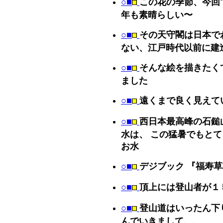
○■
この花の季節、今回
年も素晴らしい〜
○■
その天守閣は日本で
ない、江戸時代以前に建
○■
そんな絵を描きたく
ました
○■
遠くまで良く見えて
○■
西日本最高峰の石鎚山
水は、 この猛暑でもと
お水
○■
デジブック 『福寿
○■
頂上には登山者が１
○■
登山道はいったん下
んでいきまして、、