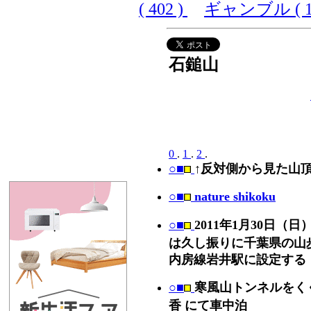
( 402 )
ギャンブル ( 10
石鎚山
0
.
1
.
2
.
○■
↑反対側から見た山
○■
nature shikoku
○■
2011年1月30日（
は久し振りに千葉県の山
内房線岩井駅に設定する
○■
寒風山トンネルをく
香 にて車中泊