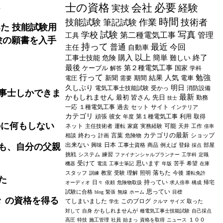
ん
士の資格
必要
会社
経験
実技
時間
技能試験
作業
技術者
筆記試験
た 技能試験用
試験
写真
学校
第二種電気工事
管理
工具
験の願書を入手
持って
最近
普通
今回
主任
自動車
以上
購入
簡単
終了
工事士技能
危険
難しい
最後
ケーブル
第２種電気工事
国家
解答
学科
行って
勉強
新聞
期間
結果
人気
電車
電圧
需要
久しぶり
明日
電気工事士技能試験
受かっ
消防設備
事士しかできま
最新
かもしれません
最初
皆さん
先日
勤務
技士
一応
１種電気工事
過去
セット
サイト
インテリア
カテゴリ
頑張
彼女
第１種電気工事
利用
取得
年度
のに何もしない
ネット
可能
主任技術者
運転
家庭
実務経験
天井
工作
倍率
カテゴリの最新
終わっ
言葉
ショップ
相談
計画
危険物
出来ない
日本
も、自分の父親
興味
工事士資格
商品
例えば
登録
部屋
採点
挑戦
システム
練習
ファイナンシャルプランナー
工学科
定職
受けて
思います
苦手
希望
機器
電流
工事士筆記
年版
在庫
落ちた
スタッフ
教室
受験
理解
照明
今後
訓練
運転免許
た
持ってい
日々
帰宅
オーディオ
依頼
危険物取扱
求人倍率
構成
思ってい
試験に合格
blog
緊張
無線
ホーム
目標
 の資格を得る
てしまいました
このブログ
取った
学生
クルマ
サイズ
かもしれませんが
対して
自身
種電気工事士技能試験
自己採点
１００
高圧
特技
施工管理
社員
始まっ
資格を取得
ニュース