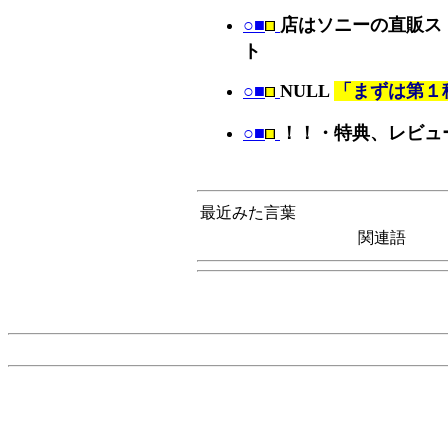
○■
店はソニーの直販ス
ト
○■
NULL
「まずは第１
○■
！！・特典、レビュ
最近みた言葉
関連語