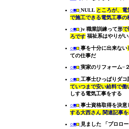
○■
NULL
ところが、電
で施工できる電気工事の
○■
)v 職業訓練って形
で
福祉系はやりがい
ろです
○■
事を十分に出来ない
ての仕事だ
○■
実家のリフォーム−
○■
工事士ひっぱりダコ
ていつまで安い給料で働
しする電気工事をする
○■
事士資格取得を決意
する大西さん 関連記事
○■
見ました 「プロロ