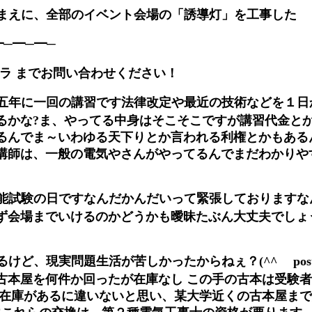
まえに、全部のイベント会場の「誘導灯」を工事した
━─━─━─
チラ までお問い合わせください！
五年に一回の講習です法律改定や最近の技術などを１日
るかな?ま、やってる中身はそこそこですが講習代金と
るんでま～いわゆる天下りとか言われる利権とかもある
講師は、一般の電気やさんがやってるんでまだわかりや
能試験の日ですなんだかんだいって緊張しておりますな
ず会場までいけるのかどうかも曖昧たぶん大丈夫でしょ
ど、現実問題生活が苦しかったからねぇ？(^^ゞ post a 
古本屋を何件か回ったが在庫なし この手の古本は受験
 在庫があるに違いないと思い、某大学近くの古本屋ま
にこれらの交換は、第２種電気工事士の資格が要ります