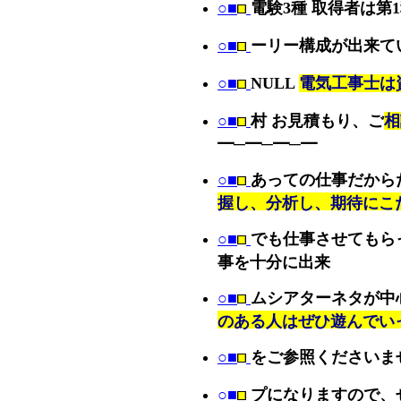
○■
電験3種 取得者は
○■
ーリー構成が出来て
○■
NULL
電気工事士は
○■
村 お見積もり、ご
相
━─━─━─━
○■
あっての仕事だから
握し、分析し、期待にこ
○■
でも仕事させてもら
事を十分に出来
○■
ムシアターネタが中
のある人はぜひ遊んでい
○■
をご参照くださいま
○■
プになりますので、