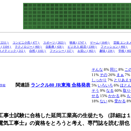
2211 )
コンビニ小売 ( 477 )
スポーツ ( 2823 )
映画 ( 1747 )
ゲーム ( 1649 )
芸能 エンタメ (
( 1104 )
テクノロジー ( 460 )
自動車 ( 428 )
ビジネス 経済 ( 1300 )
ファッション ( 460 )
メティック ( 212 )
自然 ( 1161 )
ファンシー ( 157 )
お笑い ( 463 )
趣味 ( 234 )
学校 ( 402
そんな
8%
同じ
8%
こ
11%
その
26%
まぁ
7%
しっかり
7%
とりあえ
関連語
ランクル80
JR東海
合格発表
5%
いろいろ
6%
ほと
学校
そう
9%
なる
60%
取り
せる
15%
かかる
8%
も
18%
ない
6%
受かる
8
工事士試験に合格した延岡工業高の生徒たち （詳細は
電気工事士』の資格をとろうと考え、専門誌を読む朋也