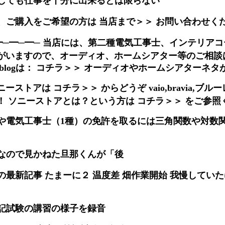
しても仕事を十分に出来るとは限らない
、ご購入をご希望の方は 当店まで＞＞ お問い合わせく
━─━─━─ 当店には、第二種電気工事士、インテリア
ーがいますので、オーディオ、ホームシアター等のご相談
blogは： コチラ＞＞ オーディオやホームシアターネタ
ニーストアは コチラ＞＞ からどうぞ vaio,bravia,ブ
！ ソニーストアとは？という方は コチラ＞＞ をご参照
や電気工事士（1種）の免許を取るには三角関数や対数
なので見かねた旦那くんが「後
最新記事 たまーに２ 温度差 畑作業開始 我慢してい
記試験の講習の様子を録音