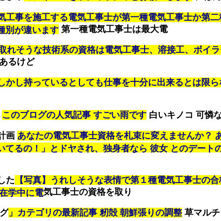
気工事を施工する電気工事士が第一種電気工事士か第二
第一種電気工事士は最大電
種別が違います
取れそうな技術系の資格は電気工事士、溶接工、ボイラ
あるけど
しかし持っているとしても仕事を十分に出来るとは限ら
２
このブログの人気記事 すごい雨です
白いキノコ 可憐
計画
あなたの電気工事士資格を札束に変えませんか？ 
いてるの！」とドヤされ、独身者なら 彼女 とのデート
した
【写真】うれしそうな表情で第１種電気工事士の合
気工事士の資格を取り
を在学中に電
ーグ
」カテゴリの最新記事 籾殻 朝鮮張りの調整
草マルチ