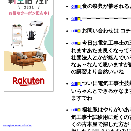
○■
食の祭典が催される
○■
━─━─━─━─━─
○■
お問い合わせは コ
○■
今日は電気工事士の
れますあたま良くなって
社団法人とかが絡んでい
なぁ～なんて思いますが
の講習より全然いいね
○■
ついに電気工事士技
いちゃんとできるかなま
ますでわ
○■
福祉系はやりがいあるけ
気工事士試験用に近くの
くの古本屋で探した方が
newsplus summarization
探したら2冊ありちなみ