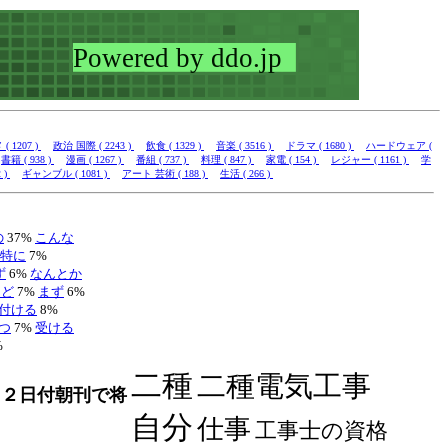
 1207 )
政治 国際 ( 2243 )
飲食 ( 1329 )
音楽 ( 3516 )
ドラマ ( 1680 )
ハードウェア (
書籍 ( 938 )
漫画 ( 1267 )
番組 ( 737 )
料理 ( 847 )
家電 ( 154 )
レジャー ( 1161 )
学
 )
ギャンブル ( 1081 )
アート 芸術 ( 188 )
生活 ( 266 )
の
37%
こんな
特に
7%
ず
6%
なんとか
んど
7%
まず
6%
付ける
8%
つ
7%
受ける
%
二種
二種電気工事
１２日付朝刊で将
自分
仕事
工事士の資格