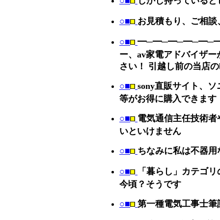
○■
しかし持っていると
○■
お見積もり、ご相談
○■
━─━─━─━─━─
ー、av家電アドバイザ
さい！ 引越し前の当店の
○■
sony直販サイト、ソ
等がお得に購入できます
○■
電気通信主任技術者
いといけません
○■
ちなみに私は不器用
○■
「暮らし」カテゴリの
今頃？そうです
○■
第一種電気工事士筆