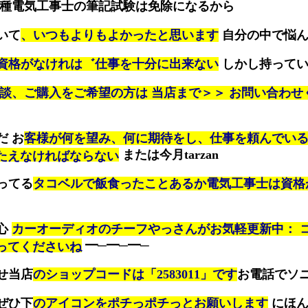
第1種電気工事士の筆記試験は免除になるから
いて
、いつもよりもよかったと思います
自分の中で悩
資格がなけれは゛仕事を十分に出来ない
しかし持ってい
談、ご購入をご希望の方は 当店まで＞＞ お問い合わせ
だ お
客様が何を望み、何に期待をし、仕事を頼んでい
または今月tarzan
たえなければならない
ってる
タコベルで飯食ったことあるか電気工事士は資格
心
カーオーディオのチーフやっさんがお気軽更新中： コ
━─━─━─
ってくださいね
せ当店
のショップコードは「2583011」です
お電話でソ
ぜひ下
のアイコンをポチっポチっとお願いします
にほん