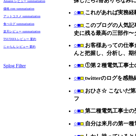
Amazon レビュー summarization
価格.com summarization
○■
これがあれば実務経
アットコスメ summarization
食べログ summarization
○■
このブログの人気記事
楽天レビュー summarization
史に残る最高の三部作〜ダ
TSUTAYA レビュー 要約
○■
お客様あっての仕事
じゃらん レビュー 要約
んと把握し、分析し、期
○■
①第２種電気工事士
Splog Filter
○■
twitterのログ
○■
おひさ☆ こないだ第
フ
○■
第二種電気工事士の
○■
自分は来月の第一種