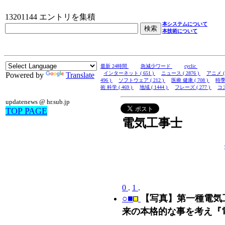
13201144 エントリを集積
本システムについて
本技術について
最新 24時間
急減少ワード
cyclic
インターネット ( 651 )
ニュース ( 2876 )
アニメ ( 
Powered by
Translate
496 )
ソフトウェア ( 212 )
医療 健康 ( 708 )
時季 
術 科学 ( 469 )
地域 ( 1444 )
フレーズ ( 277 )
コス
updatenews @ hr.sub.jp
TOP PAGE
電気工事士
0
.
1
.
○■
【写真】第一種電気
来の本格的な事を考え『