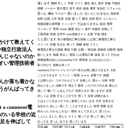
違います
難関
忙しく
卒業
ライト
通信
個人
条件
実施
可能性
調整
メーカー
最大電力
若干
科目
校舎
通常
蛍光灯
リフォーム
思った
思いました
ないといけません
機会
マスター
技術系
使って
給料
記憶
入学
監督
全国
断念
説明
取引
コンセント
ではありません
技能試験公表問題
ツィッター
駄目
携帯
ランキング
専用
twitter
鑑賞
良かっ
途中
本格的
合格して
工業高校
実感
在学中
sony直販サイト
企業
平成
場合
たと思います
第２種電気工事士技能
には第二種電気工事士
かけて教えてく
スイッチ
評価
生まれ
帰って
掲載
参加
２０１
か独立行政法人
種電気工事士の資格
事故
行動
公開
一発合格
資格持
試験用
地域
願いします
知識
来まし
普段
には電気工事
放送
言って
行われ
んじゃないのか
業務提携を結んだesonyshopです
障害者
なければならない
すい管理技術者
取り付けて
資格を持って
vaiobraviaブルーレイレコーダー等がお得に購入できます
大好
ことができます
イベント
一段落
ｗｗｗ
必要です
把握
んか落ち着かな
とは限らない
コチラからどうぞ
合格した
悪かっ
分析
何度
終わりました
試験です
増えて
数年
このブログの人気
選んだ
うがんばってき
無しで
働いて
にほんブログ
頑張ります
思いますが
設置
詳しくは
交換
することができ
買って
自体
試験があり
とはという方はコチラをご参照くださいませ
大学
出来ませ
comment電
会社から
欲しい
探して
ことができました
使用
実際
生活
終わった
のかもしれない
期待
をしてきました
思ったら
者のいる学校の近
ことにしました
見たら
０１１
買ってき
取って
感じです
で足を伸ばして
行ってき
言った
出てき
思っています
評価
可変
記述
感情
描写
装飾