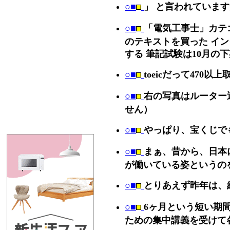
○■
」 と言われていま
○■
「電気工事士」カテ
のテキストを買った イ
する 筆記試験は10月の
○■
toeicだって470以
○■
右の写真はルーター
せん）
○■
やっぱり、宝くじで
○■
まぁ、昔から、日本
が働いている姿というの
○■
とりあえず昨年は、
○■
6ヶ月という短い期
ための集中講義を受けて