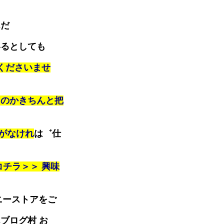
んだ
るとしても
くださいませ
るのかきちんと把
がなけれ
は゛仕
チラ＞＞ 興味
ニーストアをご
ブログ村 お