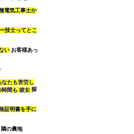
種電気工事士か
ー技士ってとこ
ない
お客様あっ
な
あなたも苦労し
探
の時間も 彼女
格証明書を手に
 隣の農地