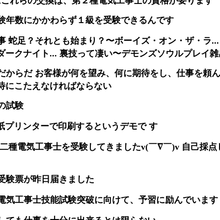
験年数にかかわらず１級を受験できるんです
 蛇足？それとも始まり？〜ボーイズ・オン・ザ・ラ...
ークナイト... 裏技って凄い〜デモンズソウルプレイ雑感
だからだ お客様が何を望み、何に期待をし、仕事を頼
待にこたえなければならない
の試験
を感熱紙プリンターで印刷するというデモで す
二種電気工事士を受験してきましたv(￣∇￣)v 自己採
受験票が昨日届きました
電気工事士技能試験突破に向けて、予習に励んでいます