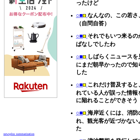
ったけど
○■
なんなの、この若さ
（自問自答）
○■
それでもいつ来るの
ぱなしでしたわ
○■
しばらくニュースを
にまだ朝早かったので知
した
○■
これだけ普及すると
れている人が誤った情報
に陥れることができそう
○■
海岸近くには、消防
れ、観光客が近づかない
た
newsplus summarization