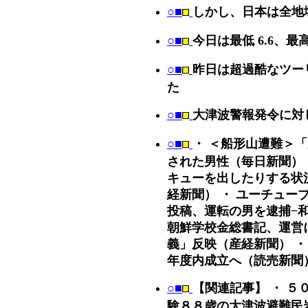
○■
しかし、日本は全地
○■
今日は最低 6.6、最高
○■
昨日は超過酷なツー
た
○■
大津波警報発令に対し
○■
・ ＜船形山遭難＞
された男性（毎日新聞） 
キューを出したりする状
経新聞） ・ ユーチュー
投稿、運転の男を逮捕−
朝鮮学校金総書記、運営
義」反映（産経新聞） ・
年度内成立へ（読売新聞
○■
【関連記事】 ・ 
験８８歳の大津波避難民岩