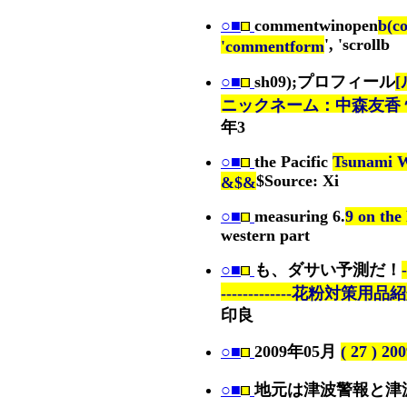
○■
commentwinopen
b(c
', 'scrollb
'commentform
○■
sh09);プロフィール
ニックネーム：中森友香
年3
○■
the Pacific
Tsunami W
$Source: Xi
&$&
○■
measuring 6.
9 on the 
western part
○■
も、ダサい予測だ！
-
-------------花粉対策用品紹
印良
○■
2009年05月
( 27 ) 2
○■
地元は津波警報と津