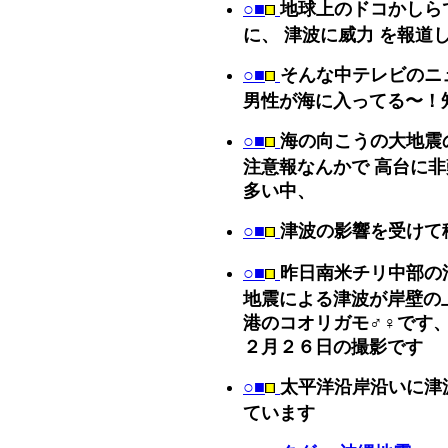
○■
地球上のドコかしら
に、 津波に威力 を報道
○■
そんな中テレビのニ
男性が海に入ってる〜！
○■
海の向こうの大地震
注意報なんかで 高台に
多い中、
○■
津波の影響を受けて
○■
昨日南米チリ中部の
地震による津波が岸壁の
港のコオリガモ♂♀です
２月２６日の撮影です
○■
太平洋沿岸沿いに津
ています