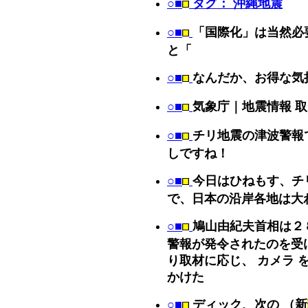
○■
タグ： 沖縄地震
○■
「国際化」は当然必
と「
○■
なんだか、お得な気
○■
気象庁｜地震情報 
○■
チリ地震の津波警報
しですね！
○■
今日はひねもす、チ
で、日本の沿岸各地は大
○■
鳩山由紀夫首相は２
警報が発令されたのを受
り取材に応じ、 カメラ 
かけた
○■
ディック、次の （新