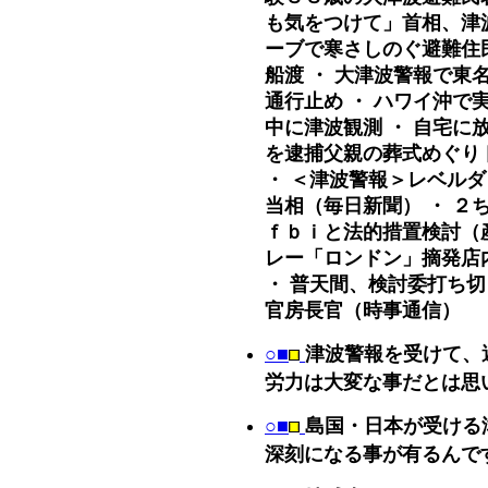
も気をつけて」首相、津波
ーブで寒さしのぐ避難住
船渡 ・ 大津波警報で東
通行止め ・ ハワイ沖で
中に津波観測 ・ 自宅に
を逮捕父親の葬式めぐり
・ ＜津波警報＞レベル
当相（毎日新聞） ・ ２
ｆｂｉと法的措置検討（産
レー「ロンドン」摘発店
・ 普天間、検討委打ち
官房長官（時事通信）
○■
津波警報を受けて、
労力は大変な事だとは思
○■
島国・日本が受ける
深刻になる事が有るんです