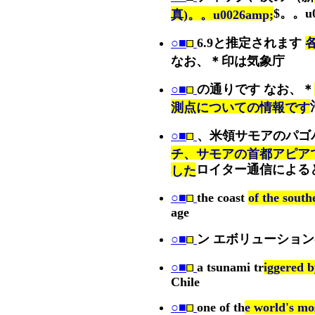
$。。u0
真)。。u0026amp;
○■
6.9と推定されます
なお、＊印は気象庁
○■
の通りです なお、＊
測点についての情報です
○■
、米領サモアのパゴ
チ、サモアの首都アピア
ロイター通信による
した
○■
the coast
of the south
age
○■
ン エボリューション
○■
a tsunami tr
iggered 
Chile
○■
one of th
e world's mo