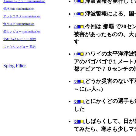
○■
津波警報を発行して
Amazon レビュー summarization
価格.com summarization
○■
津波警報による、国
アットコスメ summarization
食べログ summarization
○■
今回は 那覇 で20セ
楽天レビュー summarization
被害があったものの、大
TSUTAYA レビュー 要約
す
じゃらん レビュー 要約
○■
ハワイの太平洋津波
アのパゴパゴで１メート
Splog Filter
都アピアで７０センチの
○■
どうか災害のない平
～に(｡-人-｡)
○■
とにかくどの選手も
した
○■
しばらくして、日が
てみたら、寒さも少しマ