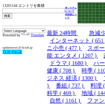
13201144 エントリを集積
本システム
について
本技術につ
いて
最新 24時間
急減
Powered by
Translate
インターネット ( 651 
ニ小売 ( 477 )
スポーツ 
updatenews @ hr.sub.jp
TOP PAGE
能 エンタメ ( 1207 )
ドラマ ( 1680 )
ハード
健康 ( 708 )
時季 ( 110
ジネス 経済 ( 1300 )
)
番組 ( 737 )
料理 ( 
科学 ( 469 )
地域 ( 144
自然 ( 1161 )
ファンシ