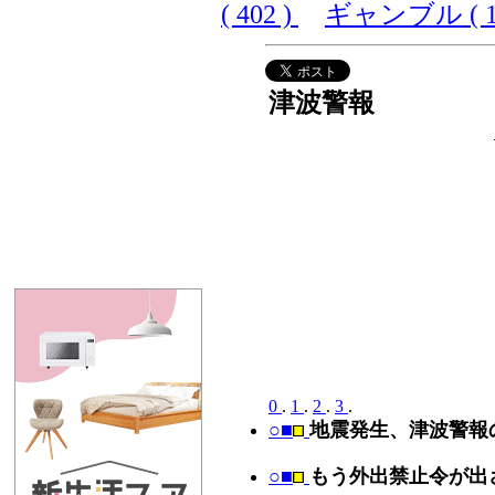
( 402 )
ギャンブル ( 10
津波警報
0
.
1
.
2
.
3
.
○■
地震発生、津波警報
○■
もう外出禁止令が出