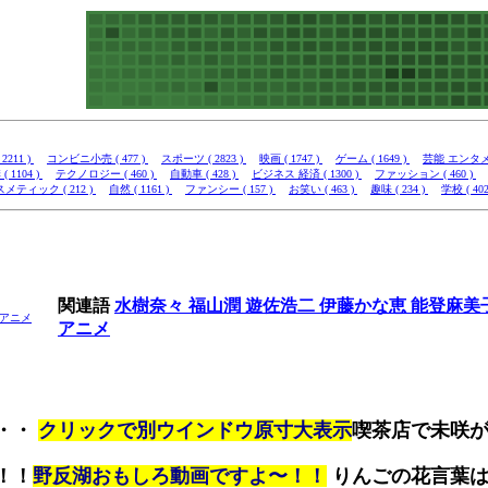
2211 )
コンビニ小売 ( 477 )
スポーツ ( 2823 )
映画 ( 1747 )
ゲーム ( 1649 )
芸能 エンタメ (
( 1104 )
テクノロジー ( 460 )
自動車 ( 428 )
ビジネス 経済 ( 1300 )
ファッション ( 460 )
メティック ( 212 )
自然 ( 1161 )
ファンシー ( 157 )
お笑い ( 463 )
趣味 ( 234 )
学校 ( 402
関連語
水樹奈々
福山潤
遊佐浩二
伊藤かな恵
能登麻美
アニメ
アニメ
・・
クリックで別ウインドウ原寸大表示
喫茶店で未咲
！！
野反湖おもしろ動画ですよ〜！！
りんごの花言葉は