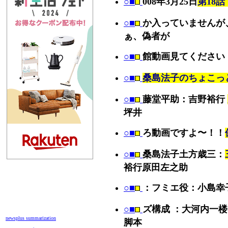
○■
008年3月25日
第18
○■
か入っていませんが
ぁ、偽者が
○■
館動画見てください
○■
桑島法子のちょこっと話v
○■
藤堂平助：吉野裕行
坪井
○■
ろ動画ですよ〜！！
○■
桑島法子土方歳三：
裕行原田左之助
○■
：フミエ役：小島幸
○■
ズ構成 ：大河内一
newsplus summarization
脚本