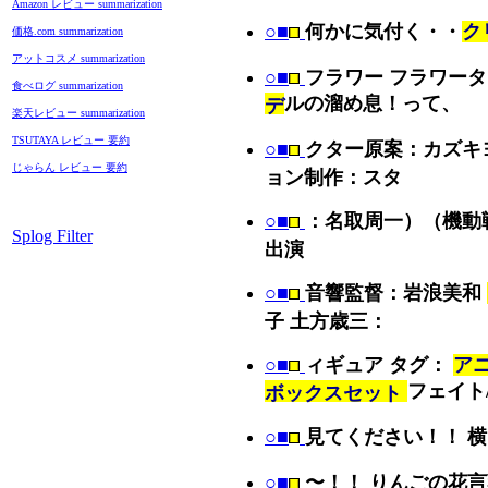
Amazon レビュー summarization
○■
何かに気付く・・
ク
価格.com summarization
アットコスメ summarization
○■
フラワー フラワー
食べログ summarization
ルの溜め息！って、
デ
楽天レビュー summarization
TSUTAYA レビュー 要約
○■
クター原案：カズキ
じゃらん レビュー 要約
ョン制作：スタ
○■
：名取周一）（機動
Splog Filter
出演
○■
音響監督：岩浪美和
子 土方歳三：
○■
ィギュア タグ：
ア
フェイト/ス
ボックスセット
○■
見てください！！ 
○■
〜！！ りんごの花