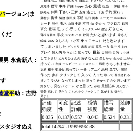
思いました
生活
：遊佐浩二
画面
初回限定
ネタバレ
最後
描写
事件
詳細
happy
安心
担当
：伊藤
鳥海浩
幸子
下さい
仲間
正解
過ごし
予約
変わっ
販売元
斎賀
千葉
ポバ
ージョン(ま
携帯
不明
メーカー
藤村歩
菊池
森田成
黒田
岡本
thanblack
カード
発生
表示
本当
分かっ
マクロス
山崎
中島
tbs
戦国
登場
思って
行って
好きなん
研究
ミックス
edit
渡辺
てくだ
たいと思います
学校
皆さん
薄桜鬼碧血
ステキ
出会
歌詞
だと思います
久しぶり
乗って
銀魂
www
：小西
ラスト
てしまいました
ビックリ
未来
約束
意見
一方
集中
生まれ
最新
プレイ
個人的
明らかに
知ってい
日発売
目的
：小林
して下さい
好きなんだ
ぬらりひょんの
楽しかっ
合わせ
上がっ
展男 永倉新八：
持ってい
かもしれません
今後
テレビアニメ
ミスマル・
帰宅
思ってい
絶対
見てい
更新
相手
委員会
一発
：アニメ
開催
作った
参加
クリックして
入って
入った
歌って
発売される
です
なってしまった
かと思います
描いて
ラジオ
送って
分かって
見ない
かと思った
最新記事
好きだっ
ゲーム
存在
見えない
部分
忘れて
見たら
こちらをクリックして
気がする
気がし
藤堂平
助：吉野
見まし
評価
可変
記述
感情
描写
装飾
強度
性
詳細
強度
総量
量
2
0.035
0.137
0.557
0.043
0.524
0.231
スタジオぬえ
total 142941.19999996538