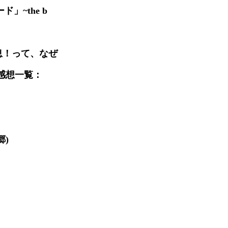
ド」~the b
息！って、なぜ
感想一覧：
郷)