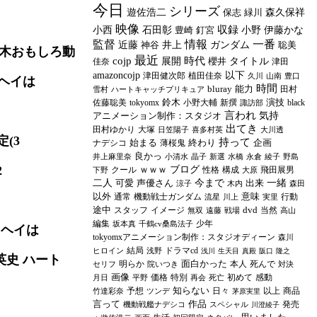
今日
シリーズ
遊佐浩二
保志
緑川
森久保祥
映像
収録
小西
石田彰
豊崎
釘宮
小野
伊藤かな
監督
情報
一番
近藤
神谷
井上
ガンダム
聡美
木おもしろ動
最近
cojp
時代
展開
櫻井
タイトル
佳奈
津田
amazoncojp
以下
津田健次郎
植田佳奈
久川
山南
豊口
ヘイは
時間
bluray
能力
田村
雪村
ハートキャッチプリキュア
鈴木
演技
佐藤聡美
tokyomx
小野大輔
新撰
black
諏訪部
言われ
アニメーション制作：スタジオ
気持
出てき
田村ゆかり
大塚
日笠陽子
喜多村英
大川透
(3
持って
始まる
終わり
企画
ナデシコ
薄桜鬼
良かっ
井上麻里奈
小清水
晶子
新選
水橋
永倉
綾子
野島
2
ｗｗｗ
ブログ
クール
性格
構成
飛田展男
下野
大原
二人
可愛
声優さん
今まで
出来
一緒
涼子
木内
森田
以外
意味
通常
機動戦士ガンダム
行動
流星
川上
実里
途中
dvd
スタッフ
イメージ
当然
無双
遠藤
戦場
高山
編集
少年
坂本真
千鶴cv桑島法子
たヘイは
tokyomxアニメーション制作：スタジオディーン
森川
結局
ドラマcd
ヒロイン
浅野
浅川
生天目
真殿
阪口
隆之
英史 ハート
面白かった
明らか
本人
死んで
セリフ
院いつき
対決
画像
価格
特別
初めて
感動
月日
平野
再会
死亡
知らない
予想
日々
以上
商品
竹達彩奈
ツンデ
茅原実里
言って
作品
発売
機動戦艦ナデシコ
スペシャル
川澄綾子