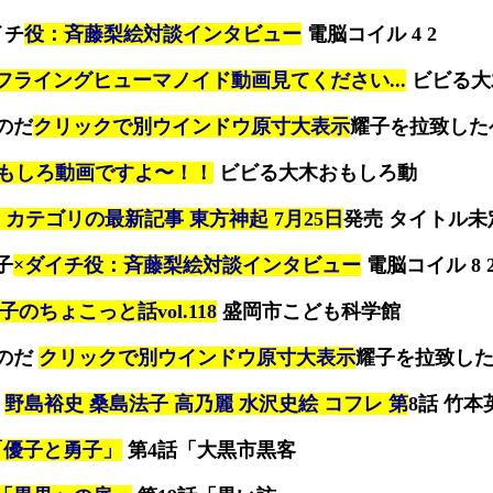
イチ
役：斉藤梨絵対談インタビュー
電脳コイル 4 2
フライングヒューマノイド動画見てください...
ビビる大
のだ
クリックで別ウインドウ原寸大表示
耀子を拉致した
もしろ動画ですよ〜！！
ビビる大木おもしろ動
」カテゴリの最新記事 東方神起 7月25日
発売 タイトル未定
子
×ダイチ役：斉藤梨絵対談インタビュー
電脳コイル 8 
子のちょこっと話vol.118
盛岡市こども科学館
のだ
クリックで別ウインドウ原寸大表示
耀子を拉致し
レ
野島裕史 桑島法子 高乃麗 水沢史絵 コフレ 第
8話 竹本
「優子と勇子」
第4話「大黒市黒客