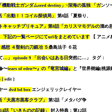
「機動戦士ガンダムseed destiny」~深海の孤独 「ガ
ンソー
話
「出動！！コイル探偵局」
第8話「夏祭り、
トキャッチプリキュア」第8話「カリスマモデルの
溜め
、下記の一覧ページにてurlをまとめています
【 アニメ
３感想 ４聖剣の刀鍛冶 ５
桑島法子 ６花
て
…」 episode 9 「出会いはある日
突然に…」 タグ：
�〜
tears of eden〜』の『竜宮城編』
と『世界樹編(桃源
) [
edit ]
ヤー
dvd bd box
エンジェリックレイヤー
話「大黒市黒客クラブ」
第5話「メタバグ争
14話「いきものの記録」
封入特典：第12話