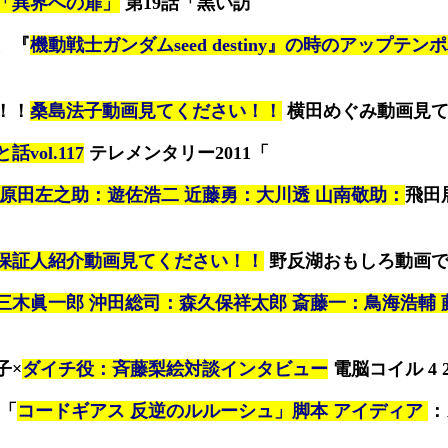
話「異界への扉」
第19話「黒い訪
、『
機動戦士ガンダムseed destiny』の時のアップテン
！！
桑島法子動画見てください！！
横田めぐみ動画見
ol.117
テレメンタリー2011「
原田左之助：遊佐浩二 近藤勇：大川透 山南敬助：
飛田
保証人紹介動画見てください！！
野反湖おもしろ動画
三木眞一郎 沖田総司：森久保祥太郎 斎藤一：鳥海浩輔 
子×
ダイチ役：斉藤梨絵対談インタビュー
電脳コイル 4 
楼「
コードギアス 反逆のルルーシュ」脚本 アイディア
：