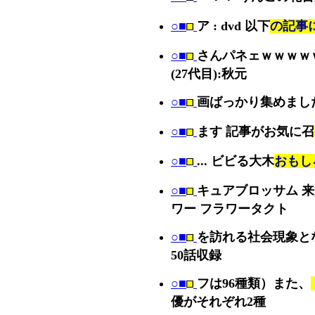
○■
ア : dvd 以下
の記事
○■
さんパネェｗｗｗｗ
(27代目):秋元
○■
画ばっかり集めまし
○■
ます 記事がお気に召
○■
... ビビる大木
おもし
○■
キュアブロッサム 
ワー フラワータクト
○■
を訪れる社会現象と
50話収録
○■
フは96種類）また、
優がそれぞれ2種