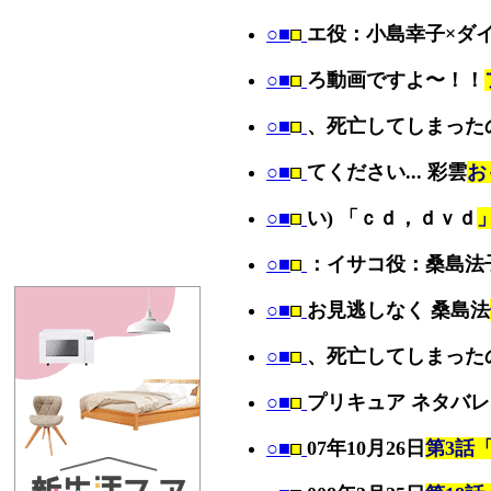
○■
エ役：小島幸子×ダ
○■
ろ動画ですよ〜！！
○■
、死亡してしまった
○■
てください... 彩雲
お
○■
い) 「ｃｄ，ｄｖｄ
○■
：イサコ役：桑島法
○■
お見逃しなく 桑島法
○■
、死亡してしまった
○■
プリキュア ネタバ
○■
07年10月26日
第3話