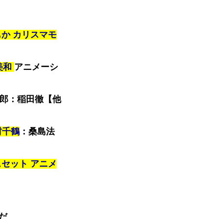
もか カリスマモ
美和
アニメーシ
郎：稲田徹【他
村千鶴
：桑島法
スセット アニメ
だ