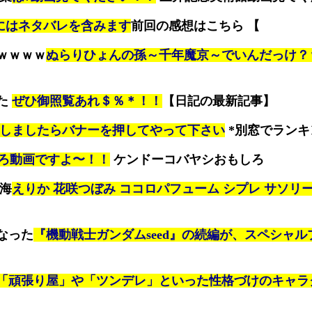
にはネタバレを含みます
前回の感想はこちら 【
ｗｗｗｗ
ぬらりひょんの孫～千年魔京～でいんだっけ？
た
ぜひ御照覧あれ＄％＊！！
【日記の最新記事】
しましたらバナーを押してやって下さい
*別窓でランキ
ろ動画ですよ〜！！
ケンドーコバヤシおもしろ
来海
えりか 花咲つぼみ ココロパフューム シプレ サソリー
なった
『機動戦士ガンダムseed』の続編が、スペシャル
「頑張り屋」や「ツンデレ」といった性格づけのキャラ