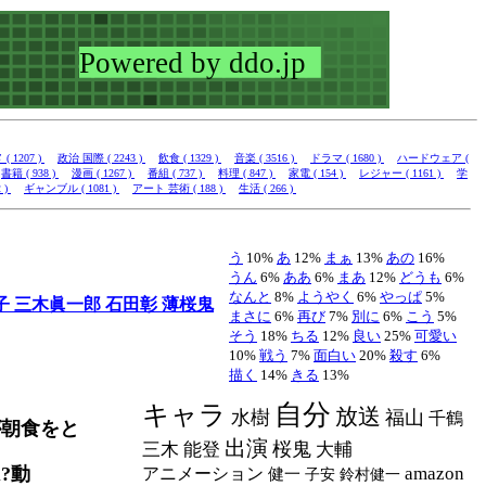
 1207 )
政治 国際 ( 2243 )
飲食 ( 1329 )
音楽 ( 3516 )
ドラマ ( 1680 )
ハードウェア (
書籍 ( 938 )
漫画 ( 1267 )
番組 ( 737 )
料理 ( 847 )
家電 ( 154 )
レジャー ( 1161 )
学
 )
ギャンブル ( 1081 )
アート 芸術 ( 188 )
生活 ( 266 )
う
10%
あ
12%
まぁ
13%
あの
16%
うん
6%
ああ
6%
まあ
12%
どうも
6%
なんと
8%
ようやく
6%
やっぱ
5%
子
三木眞一郎
石田彰
薄桜鬼
まさに
6%
再び
7%
別に
6%
こう
5%
そう
18%
ちる
12%
良い
25%
可愛い
10%
戦う
7%
面白い
20%
殺す
6%
描く
14%
きる
13%
自分
キャラ
放送
水樹
福山
千鶴
が朝食をと
出演
桜鬼
三木
能登
大輔
?動
amazon
アニメーション
健一
子安
鈴村健一