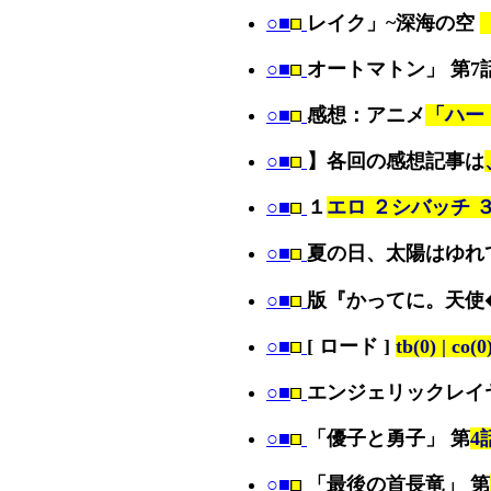
○■
レイク」~深海の空
○■
オートマトン」 第7
○■
感想：アニメ
「ハー
○■
】各回の感想記事は
○■
１
エロ ２シバッチ 
○■
夏の日、太陽はゆれ
○■
版『かってに。天使
○■
[ ロード ]
tb(0) | co(0
○■
エンジェリックレイ
○■
「優子と勇子」 第
4
○■
「最後の首長竜」 第