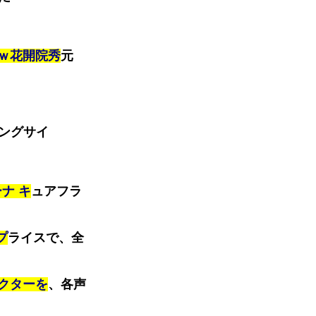
ｗ花開院秀
元
ングサイ
ナ キ
ュアフラ
プ
ライスで、全
クターを
、各声