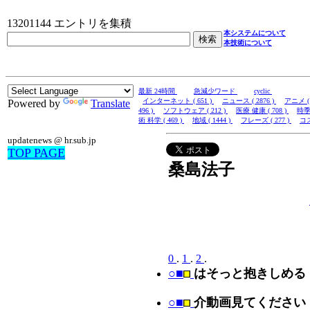
13201144 エントリを集積
本システムについて
本技術について
最新 24時間
急減少ワード
cyclic
インターネット ( 651 )
ニュース ( 2876 )
アニメ ( 
Powered by
Translate
496 )
ソフトウェア ( 212 )
医療 健康 ( 708 )
時季 
術 科学 ( 469 )
地域 ( 1444 )
フレーズ ( 277 )
コス
updatenews @ hr.sub.jp
TOP PAGE
桑島法子
0
.
1
.
2
.
○■
はそっと抱きしめる
○■
介動画見てください