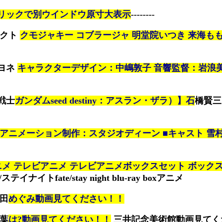
リックで別ウインドウ原寸大表示
--------
タクト
クモジャキー コブラージャ 明堂院いつき 来海も
ヨネ
キャラクターデザイン：中嶋敦子 音響監督：岩浪
戦士
ガンダムseed destiny：アスラン・ザラ）】石
橋賢三
アニメーション制作：スタジオディーン ■キャスト 雪
ニメ テレビアニメ テレビアニメボックスセット ボック
テイナイトfate/stay night blu-ray boxアニメ
横田
めぐみ動画見てください！！
言葉
は?動画見てください！！
三井記念美術館動画見てく