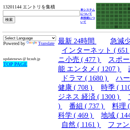
13201144 エントリを集積
本システム
について
本技術につ
いて
最新 24時間
急減
Powered by
Translate
インターネット ( 651 
ニ小売 ( 477 )
スポーツ 
updatenews @ hr.sub.jp
TOP PAGE
能 エンタメ ( 1207 )
ドラマ ( 1680 )
ハード
健康 ( 708 )
時季 ( 110
ジネス 経済 ( 1300 )
)
番組 ( 737 )
料理 ( 
科学 ( 469 )
地域 ( 144
自然 ( 1161 )
ファンシ