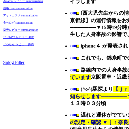
イラします
Amazon レビュー summarization
価格.com summarization
○■
[西大児先生からの
アットコスメ summarization
京都線】の運行情報をお
食べログ summarization
───────▼15時19分
楽天レビュー summarization
生した人身事故の影響で
TSUTAYA レビュー 要約
じゃらん レビュー 要約
○■
iphone４ が発表さ
○■
これでも、錦糸町で
Splog Filter
○■
路線内での人身事故
京阪電車・近畿
ています
○■
(^o^)駅探より
【ｊｒ
知らせします───────
１３時０３分頃
○■
遅れと運休がでてい
の設定・確認 ▼ｊｒ奈良
[西台児先生からの情報で