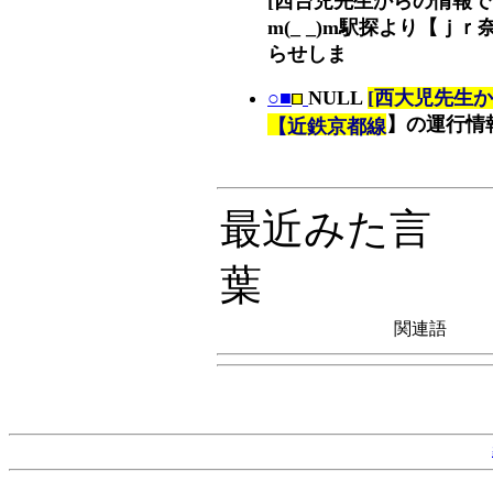
m(_ _)m駅探より【ｊ
らせしま
○■
NULL
[西大児先生
】の運行情
【近鉄京都線
最近みた言
葉
関連語