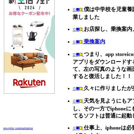
○■
僕は中学校を児童養
業しました
○■
お店探し、乗換案内
○■
乗換案内
○■
つまり、app stor
アプリをダウンロードす
て、左の写真のような画
すると復活しました！！
○■
久々に作りましたが
○■
天気を見ようにもア
し、その一方でiphon
てるソフトは普通に起動
○■
仕事上、iphone
newsplus summarization