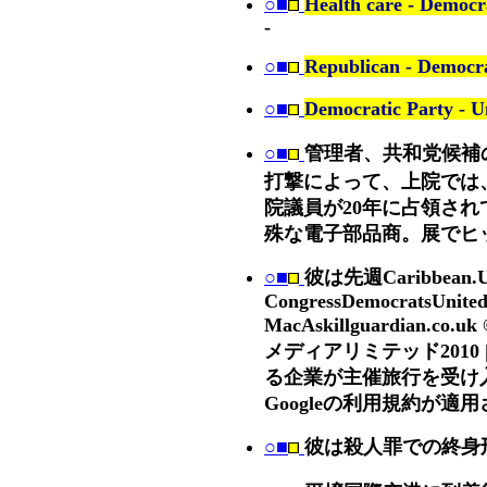
○■
Health care - Democra
-
○■
Republican - Democra
○■
Democratic Party - Un
○■
管理者、共和党候補
打撃によって、上院では
院議員が20年に占領さ
殊な電子部品商。展でヒッ
○■
彼は先週Caribbean.
CongressDemocratsUnited
MacAskillguardian
メディアリミテッド2010
る企業が主催旅行を受け
Googleの利用規約が適
○■
彼は殺人罪での終身