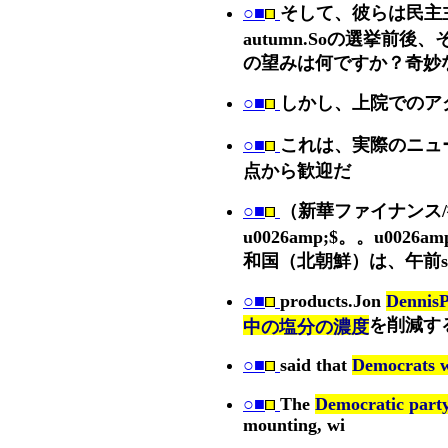
○■
そして、彼らは民主
autumn.Soの選挙前
の望みは何ですか？奇妙
○■
しかし、上院でのア
○■
これは、実際のニュ
点から歓迎だ
○■
（新華ファイナンス/
u0026amp;$。。u002
和国（北朝鮮）は、午前sess
○■
products.Jon
Dennis
を削減す
中の塩分の濃度
○■
said that
Democrats w
○■
The
Democratic party
mounting, wi