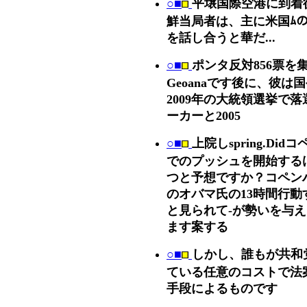
○■
平壌国際空港に到着
鮮当局者は、主に米国ﾑ
を話し合うと華だ...
○■
ポンタ反対856票を集
Geoanaです後に、彼
2009年の大統領選挙で
ーカーと2005
○■
上院しspring.D
でのプッシュを開始する
つと予想ですか？コペン
のオバマ氏の13時間行
と見られて-が勢いを与
ます案する
○■
しかし、誰もが共和
ている任意のコストで法
手段によるものです