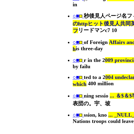
in
○■
秒後見人ページ名フ
のhttpヒット後見人共同
リードマンc7 10
フ
○■
of Foreign
Affairs an
is three-day
h
○■
r in the 2
009 provinci
by failu
○■
ted to a 2
004 undecla
400 million
which
○■
ning sessio
... ＆$
表団の。宇、坡
○■
ssion, kno
... _NULL
Nations troops could leav