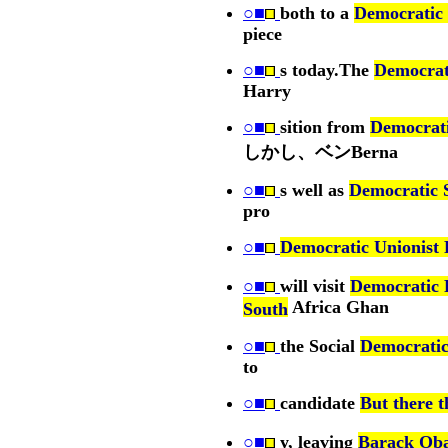
○■
both to a
Democratic 
piece
○■
s today.The
Democrati
Harry
○■
sition from
Democrati
しかし、ベンBerna
○■
s well as
Democratic 
pro
○■
Democratic Unionist 
○■
will visit
Democratic 
Africa Ghan
South
○■
the Social
Democratic 
to
○■
candidate
But there t
○■
y, leaving
Barack Oba