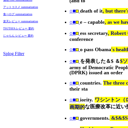
(and to
アットコスメ summarization
○■
death of it
, but there
食べログ summarization
○■
e – capable
, as we ha
楽天レビュー summarization
TSUTAYA レビュー 要約
○■
ess secretary
, Robert 
じゃらん レビュー 要約
conference
○■
o pass Obama
's heal
Splog Filter
○■
を発表した＆$ ＆
$ソ
army of Democratic Peopl
(DPRK) issued an order
○■
countries.
The three c
their sta
○■
iority.
ワシントン（ロ
な医療改革に近い
画期的
○■
governments.
&$&$So