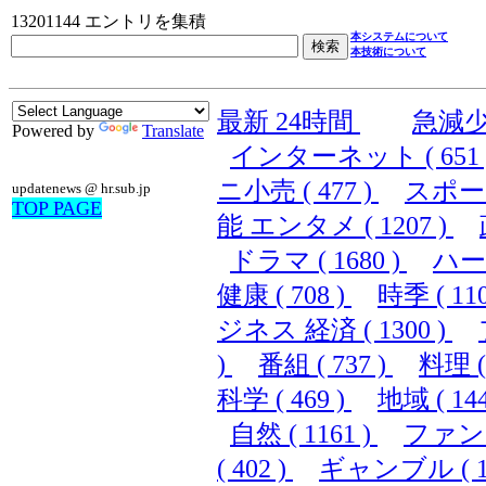
13201144 エントリを集積
本システムについて
本技術について
最新 24時間
急減
Powered by
Translate
インターネット ( 651 
ニ小売 ( 477 )
スポーツ 
updatenews @ hr.sub.jp
TOP PAGE
能 エンタメ ( 1207 )
ドラマ ( 1680 )
ハード
健康 ( 708 )
時季 ( 110
ジネス 経済 ( 1300 )
)
番組 ( 737 )
料理 ( 
科学 ( 469 )
地域 ( 144
自然 ( 1161 )
ファンシ
( 402 )
ギャンブル ( 10