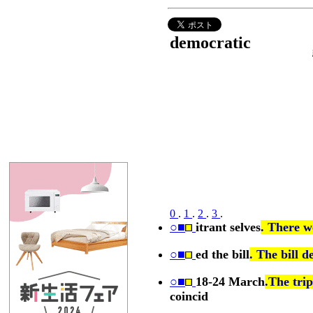
democratic
0
.
1
.
2
.
3
.
○■
itrant selves
. There w
○■
ed the bill
. The bill
○■
18-24 March
.The tri
coincid