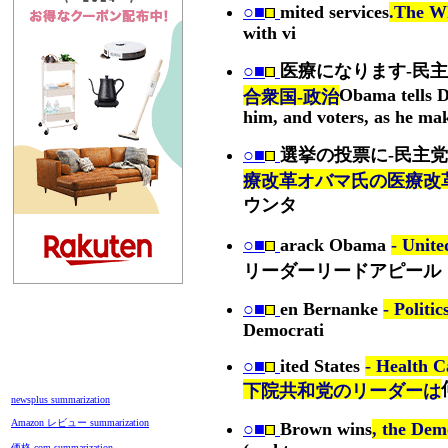
○■
mited services
.The W
with vi
○■
医療になります-民
Obama tells D
合衆国-政治
him, and voters, as he mak
○■
選挙の投票に-民主党
療改革オバマ氏の医療改
ウンタ
○■
arack Obama
- Unite
リーダーリードアピール
○■
en Bernanke
- Politic
Democrati
○■
ited States
- Health C
下院共和党のリーダーは
newsplus summarization
Amazon レビュー summarization
○■
Brown wins
, the Dem
価格.com summarization