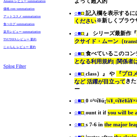
よって超人的
Amazon レビュー summarization
価格.com summarization
○■
記入欄を表示するに
アットコスメ summarization
※新しくブラウ
ください
食べログ summarization
楽天レビュー summarization
○■
』 シリーズ最新作『
TSUTAYA レビュー 要約
クサイド・ムーン（transf
じゃらん レビュー 要約
○■
食べているこのコン
となる利用規約| |関係者はSt
Splog Filter
○■
class）』 や
『プロメテ
きた
など 活躍が目立って
ー
○■
0 ¤³¤î¥ú¡
¼¥¸¤î¥è¥ã¥×
○■
ount it if
you will be a
○■
s 7-6 in
the major lea