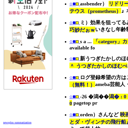
○■
assbender）
リドリ
』
テウス（prometheus）
○■
ミ）効果を狙ってる
いきなし年齢
巧妙だぉｗ
○■
s a ...
「categor
available fo
○■
新うつぎたかしのほ
＾ うつぎたかしのほむぺ
○■
ログ登録希望の方は
ameba芸能
（無料！）
○■
-26 �潟��
潟� :
pagetop pr
0
○■
orden）さんなど
映
とダ・ヴィンチの飛行船
newsplus summarization