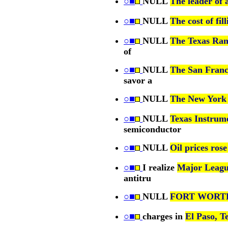
○■
NULL
The leader of 
○■
NULL
The cost of fil
○■
NULL
The Texas Ran
of
○■
NULL
The San Franci
savor a
○■
NULL
The New York 
○■
NULL
Texas Instrume
semiconductor
○■
NULL
Oil prices ros
○■
I realize
Major Leagu
antitru
○■
NULL
FORT WORTH, 
○■
charges in
El Paso, Te