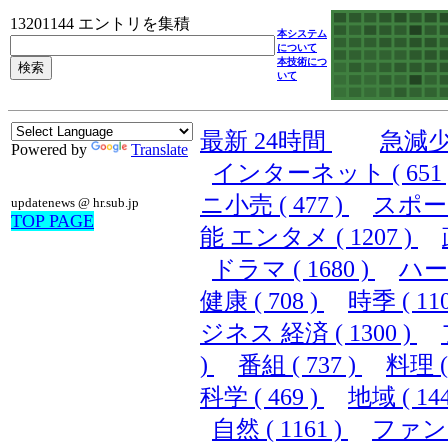
13201144 エントリを集積
本システム
について
本技術につ
いて
最新 24時間
急減
Powered by
Translate
インターネット ( 651 
ニ小売 ( 477 )
スポーツ 
updatenews @ hr.sub.jp
TOP PAGE
能 エンタメ ( 1207 )
ドラマ ( 1680 )
ハード
健康 ( 708 )
時季 ( 110
ジネス 経済 ( 1300 )
)
番組 ( 737 )
料理 ( 
科学 ( 469 )
地域 ( 144
自然 ( 1161 )
ファンシ