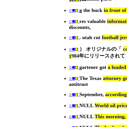
○■
g the buck
in front o
○■
res valuable
informat
discounts,
○■
. utah cut
football jer
○■
） オリジナルの「
c
984年にリリースされて
1
○■
gartener got
a loaded
○■
The Texas
attorney g
antitrust
○■
September,
according 
○■
NULL
World oil price
○■
NULL
This morning