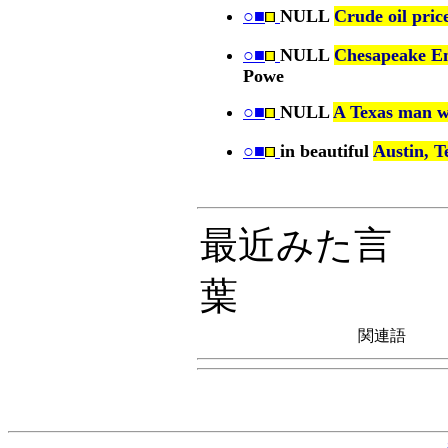
○■
NULL
Crude oil pric
○■
NULL
Chesapeake E
Powe
○■
NULL
A Texas man w
○■
in beautiful
Austin, T
最近みた言
葉
関連語