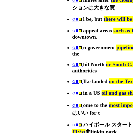
○■
inutes after
the clos
ションは大きな買
○■
l be, but
there will be
○■
appeal areas
such as 
downtown.
○■
n government
pipeli
the
○■
hit North
or South C
authorities
○■
Ike landed
on the Tex
○■
in a US
oil and gas sh
○■
ome to the
most imp
はいい for t
○■
ハイボール スター
曲linkin park
日の1