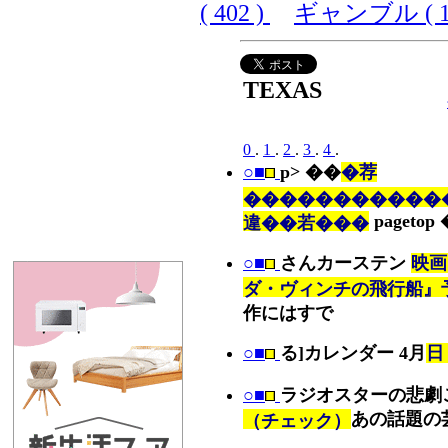
( 402 )
ギャンブル ( 10
TEXAS
0
.
1
.
2
.
3
.
4
.
○■
p> ��
�荐
������������
pagetop
違��若���
○■
さんカーステン
映画
ダ・ヴィンチの飛行船』
作にはすで
○■
る]カレンダー 4月
日
○■
ラジオスターの悲劇
あの話題の
（チェック）