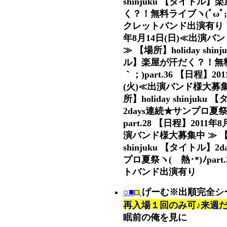
shinjuku 【タイトル】
く？！無料ライブヽ(ﾟωﾟ;)ﾉ
クレットバンド出演有り 【
年8月14日(日)≪出演バ
≫ 【場所】holiday shin
ル】楽屋が汗だく？！無料
｀；)part.36 【日程】20
(火)≪出演バンド様大募集
所】holiday shinjuku
2days連続★サンプロ夏祭ヽ(
part.28 【日程】2011年
演バンド様大募集中 ≫ 【場
shinjuku 【タイトル】2
プロ夏祭ヽ(ゝ熱･*)ﾉpart
トバンド出演有り
○■
げーむ※出順完全シ
再入場１回のみ可♪来週だっ
眠前の俺を見に