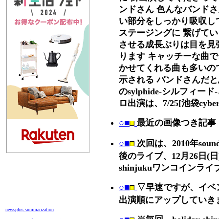
ンドさん 色んなバンド
い部分をしっかり吸収し
ステージングに 繋げて
させる成長ぶりは目を見
ります キャッチーな曲
かせてくれる曲も多いの
示される バンドさんだと
のsylphide-シルフィー
ロ出演は、7/25[池袋cybe
○■
最近の画像つき記事 [
○■
次回は、2010年sound 
後のライブ、12月26日(日)h
shinjukuワンコインラ
○■
▽早速ですが、イベ
出演順にアップしていき
newsplus summarization