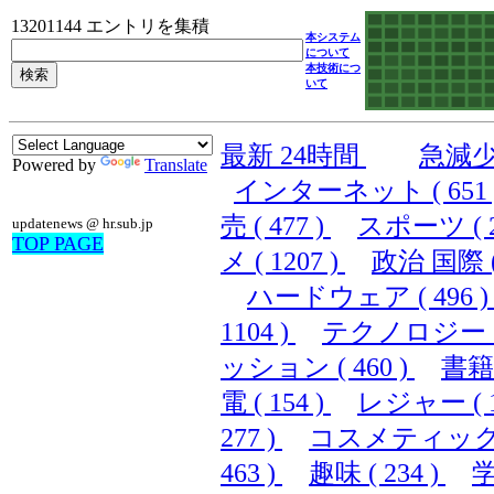
13201144 エントリを集積
本システム
について
本技術につ
いて
最新 24時間
急減
Powered by
Translate
インターネット ( 651 
売 ( 477 )
スポーツ ( 2
updatenews @ hr.sub.jp
TOP PAGE
メ ( 1207 )
政治 国際 ( 
ハードウェア ( 496 
1104 )
テクノロジー ( 
ッション ( 460 )
書籍 
電 ( 154 )
レジャー ( 1
277 )
コスメティック ( 
463 )
趣味 ( 234 )
学