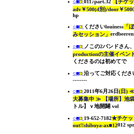
○■
011♪part.32
【チケッ
adv￥500(d別)/door￥500
hp
○■
くださいlouiness
「
erdbeere
みセッション」
○■
ノこの2バンドさん
productionの主催イベ
くださるのは初めてで
○■
沿ってご対応くださ
--------
○■
2011年6月26日
(日)
大募集中 ≫ 【場所】池袋c
トル】ｖ地開闢 vol
○■
19-652-7182
★チケット
012 spr
out!!shibuya-ax■12