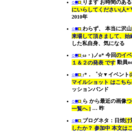
○■
ります お時間のあ
にいらしてください(人*´∀
2010年
○■
わらず、 本当に沢山
来場して頂きまして、始
した私自身、気になる
○■
ω・)ノo* 今回
のイベ
動員no
１＆２の発表 です
○■
:*．゜☆▼イベント
マイルショット はこちら(∩
ッションバンド
○■
ら から最近の画像
つ
… 昨
一覧へ ]
○■
ブログネタ：日焼
け
したか？ 参加中 本文は