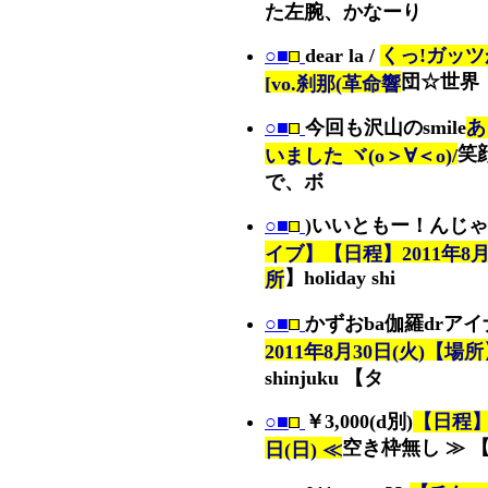
た左腕、かなーり
○■
dear la /
くっ!ガッツ
団☆世界
[vo.刹那(革命響
○■
今回も沢山のsmile
あ
笑
いました ヾ(o＞∀＜o)/
で、ボ
○■
)いいともー！んじ
イブ】【日程】2011年8月
】holiday shi
所
○■
かずおba伽羅drアイ
2011年8月30日(火)【場所】
shinjuku 【タ
○■
￥3,000(d別)
【日程】2
空き枠無し ≫ 
日(日) ≪