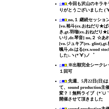
○■
今回も沢山のキラキ
りがとうございました (´∀
○■
no,１ 継続セッションbe
[vo.裕斗(ex.おねだり★ばな
き,gt.羽瑠(ex.おねだり★
いり,dr.琴音] no,２ 
[vo.ジュキア(ex. glint),gt
颯斗,dr.はる(ex.wood st
した:.ヽ(*´∀`)ノ゜
○■
※出順完全シークレ
１回可
○■
先週、5月22日(日)は
て、sound productio
変？！無料ライブ（*´∪｀*）
開催させて頂きました
○■
sound producti