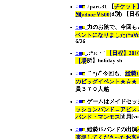
○■
♪part.31 【
チケット】a
(d別) 【日
別)/door￥500
○■
力のお陰で、今回も
ベントになりました(*u∀u
6/26
○■
.:*♪:・'
【日程】2010
所】holiday sh
【場
○■
＾*)ﾉﾟ今回も、
総勢
のビッグイベント★☆★ 
員３７０人越
○■
ゲームはメイドセッ
ッションバンド←アビス
団員[v
バンド・マンモス
○■
総勢15バンドの出演
来場してくださったお客