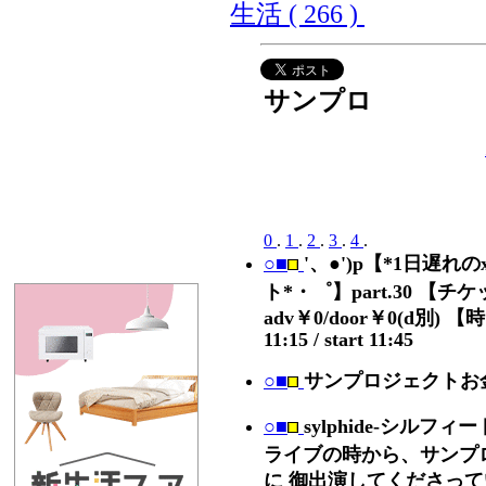
生活 ( 266 )
サンプロ
0
.
1
.
2
.
3
.
4
.
○■
'、●')p【*1日遅れの
ト*・゜】part.30 【チ
adv￥0/door￥0(d別) 【
11:15 / start 11:45
○■
サンプロジェクトお
○■
sylphide-シルフ
ライブの時から、サンプ
に 御出演してくださっ