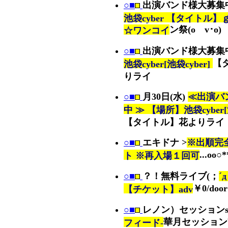
○■
出演バンド様大募集
池袋cyber 【タイトル
ン祭(oゝv･o)
☆ワンコイ
○■
出演バンド様大募集
【
池袋cyber[池袋cyber]
りライ
○■
月30日(水)
≪出演バ
中 ≫ 【場所】池袋cyber[池
【タイトル】花よりライ
○■
エキドナ >
※出順完
...oо○
ト ※再入場１回可
○■
？！無料ライブ(；
´
￥0/doo
【チケット】adv
○■
レノン）セッション
華月セッションb
フィード-