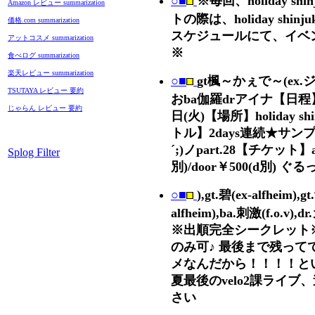
○■
※毎回、holiday sh
Amazon レビュー summarization
トの際は、holiday shin
価格.com summarization
スケジュールにて、イベ
アットコスメ summarization
※
食べログ summarization
楽天レビュー summarization
○■
gt楓～かぇで～(ex.
TSUTAYA レビュー 要約
おba伽羅drアイナ【日程】
じゃらん レビュー 要約
日(火)【場所】holiday sh
トル】2days連続★サンプ
´;)ノpart.28【チケット】a
Splog Filter
別)/door￥500(d別) ぐる
○■
),gt.碧(ex-alfheim),g
alfheim),ba.刺激(f.o.v),d
※出順完全シークレット
のみ可♪ 最後まで残って
メなんだから！！！！と
夏最後のvelo2課ライブ
さい