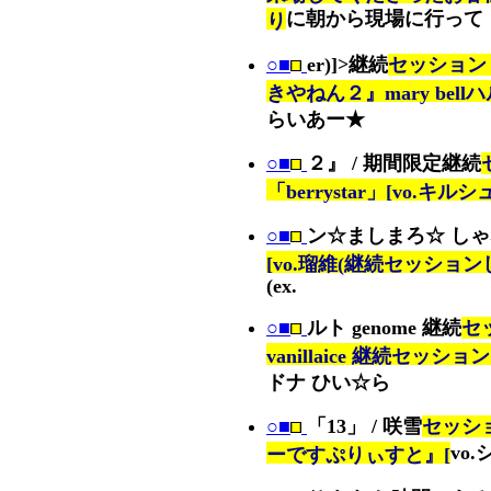
に朝から現場に行って
り
○■
er)]>継続
セッション
きやねん２』mary bell
らいあー★
○■
２』 / 期間限定継続
「berrystar」[vo.キルシュ
○■
ン☆ましまろ☆ し
[vo.瑠維(継続セッショ
(ex.
○■
ルト genome 継続
セ
vanillaice 継続セッシ
ドナ ひい☆ら
○■
「13」 / 咲雪
セッショ
vo
ーですぷりぃすと』[