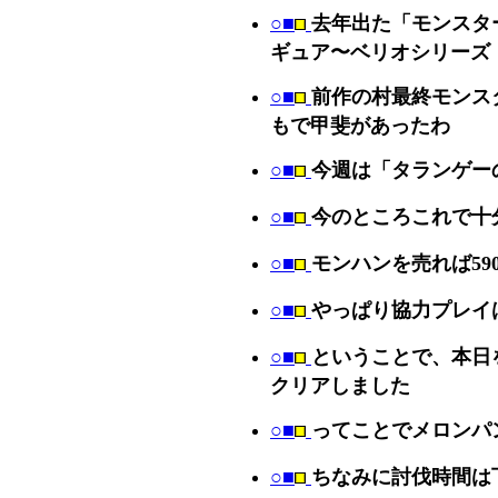
○■
去年出た「モンスタ
ギュア〜ベリオシリーズ
○■
前作の村最終モンス
もで甲斐があったわ
○■
今週は「タランゲー
○■
今のところこれで十
○■
モンハンを売れば59
○■
やっぱり協力プレイは
○■
ということで、本日
クリアしました
○■
ってことでメロンパ
○■
ちなみに討伐時間は