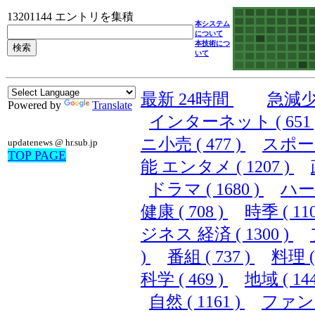
13201144 エントリを集積
本システム
について
本技術につ
いて
最新 24時間
急減
Powered by
Translate
インターネット ( 651 
ニ小売 ( 477 )
スポーツ 
updatenews @ hr.sub.jp
TOP PAGE
能 エンタメ ( 1207 )
ドラマ ( 1680 )
ハード
健康 ( 708 )
時季 ( 110
ジネス 経済 ( 1300 )
)
番組 ( 737 )
料理 ( 
科学 ( 469 )
地域 ( 144
自然 ( 1161 )
ファンシ