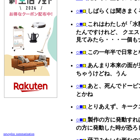
○■
しばらくは聞きまく
○■
これはわたしが「水
たんですけれど、 クエ
見てみたら・・・一個も
○■
この一年半で日常と
○■
あんまり本来の面が
ちゃうけどね、うん
○■
あと、死んでドーピ
とかね
○■
とりあえず、キーク
○■
製作の方に発動すれ
の方に発動した時が恐ろ
newsplus summarization