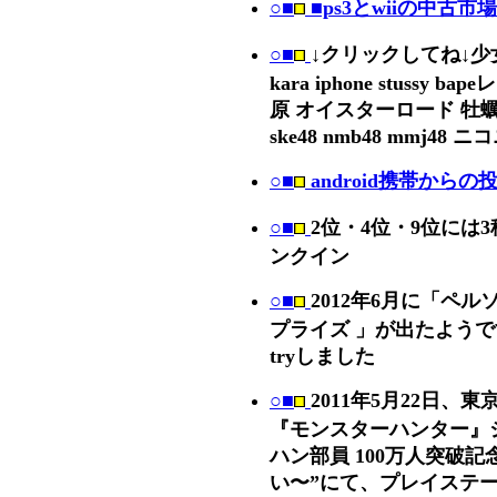
○■
■ps3とwiiの中古市場
○■
↓クリックしてね↓少女時
kara iphone stussy ba
原 オイスターロード 牡蠣 
ske48 nmb48 mmj4
○■
android携帯からの
○■
2位・4位・9位には3
ンクイン
○■
2012年6月に「ペル
プライズ 」が出たようで
tryしました
○■
2011年5月22日、
『モンスターハンター』
ハン部員 100万人突破
い〜”にて、プレイステ