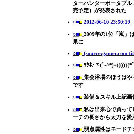
ターハンターポータブル 3rd
売予定）が発表された
○■
2012-06-10 23:50:19
○■
2009年の1位「嵐
果に
○■
(source:gamer.com tit
○■
ﾏﾀﾈ♪ヾ(ﾟ-^*)≡(((((((*ﾟ-
○■
集会浴場のほうはや
です
○■
装備＆スキル上記画
○■
私は出来心で買ってし
ーチの長さから太刀を愛
○■
弱点属性はモードチ