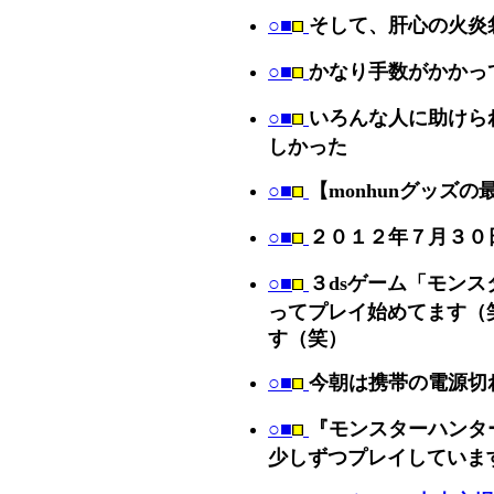
○■
そして、肝心の火炎
○■
かなり手数がかかっ
○■
いろんな人に助けら
しかった
○■
【monhunグッズの
○■
２０１２年７月３０
○■
３dsゲーム「モンス
ってプレイ始めてます（
す（笑）
○■
今朝は携帯の電源切
○■
『モンスターハンタ
少しずつプレイしていま