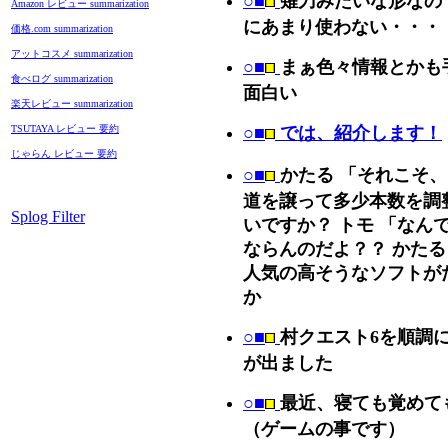
○■
薙刀みたいな形なの
Amazon レビュー summarization
にあまり使わない・・・
価格.com summarization
アットコスメ summarization
○■
まぁ色々情報とかも
食べログ summarization
面白い
楽天レビュー summarization
TSUTAYA レビュー 要約
○■
では、紹介します！
じゃらん レビュー 要約
○■
かたる 「それこそ、
道を譲って多少本数を調
Splog Filter
いですか？ トモ 「なん
ならんのだよ？？ かたる
人気の高そうなソフトが
か
○■
村クエスト6を順調
が出ました
○■
最近、寝ても覚めて
（ゲームの事です）