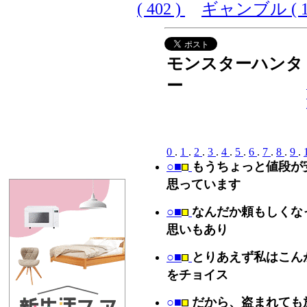
( 402 )
ギャンブル ( 10
モンスターハンタ
ー
0
.
1
.
2
.
3
.
4
.
5
.
6
.
7
.
8
.
9
.
○■
もうちょっと値段が
思っています
○■
なんだか頼もしくな
思いもあり
○■
とりあえず私はこん
をチョイス
○■
だから、盗まれても