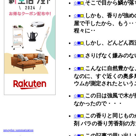
○■
そこで目から鱗が落
○■
しかも、香りが強め
屋で干したから、もう‥ 
程々に‥
○■
しかし、どんどん西
○■
さりげなく嫌みのな
○■
こんなに自然豊かな
なのに、すぐ近くの奥多
ウムが測定されたという
○■
この日は強風で木が
なかったので・・・
○■
この香りと同じものが
剤 バラの香り芳香剤の
newsplus summarization
○■
この記事で思い出し