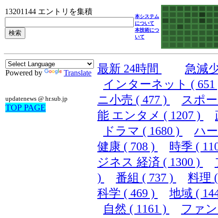
13201144 エントリを集積
本システム
について
本技術につ
いて
最新 24時間
急減
Powered by
Translate
インターネット ( 651 
ニ小売 ( 477 )
スポーツ 
updatenews @ hr.sub.jp
TOP PAGE
能 エンタメ ( 1207 )
ドラマ ( 1680 )
ハード
健康 ( 708 )
時季 ( 110
ジネス 経済 ( 1300 )
)
番組 ( 737 )
料理 ( 
科学 ( 469 )
地域 ( 144
自然 ( 1161 )
ファンシ