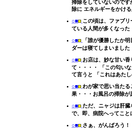
掃除をしていないのです
除に エネルギーをかけ
○■
この頃は、ファブリ
ている人間が多くなった
○■
「誰が優勝したか明
ダーは寝てしまいました
○■
お店は、妙な甘い香
て・・・・ 「この匂い
て言うと 「これはあた
○■
わが家で思い当たる
果・・・お風呂の掃除が
○■
ただ、ニャジは肝臓
で、即、病院へってこと
○■
さぁ、がんばろう！