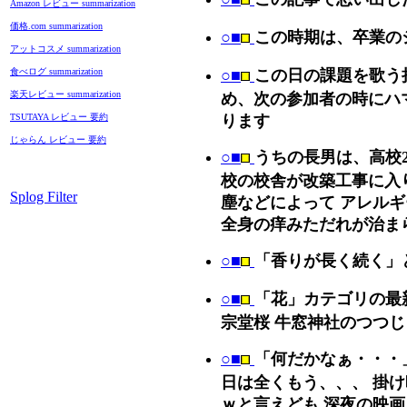
Amazon レビュー summarization
価格.com summarization
○■
この時期は、卒業の
アットコスメ summarization
食べログ summarization
○■
この日の課題を歌う
楽天レビュー summarization
め、次の参加者の時にハ
TSUTAYA レビュー 要約
ります
じゃらん レビュー 要約
○■
うちの長男は、高校
校の校舎が改築工事に入
Splog Filter
塵などによって アレルギ
全身の痒みただれが治ま
○■
「香りが長く続く」
○■
「花」カテゴリの最
宗堂桜 牛窓神社のつつじ
○■
「何だかなぁ・・・
日は全くもう、、、 掛け
ｗと言えども 深夜の映画