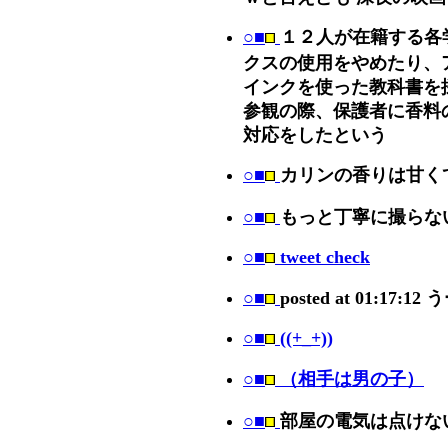
○■
１２人が在籍する各
クスの使用をやめたり、
インクを使った教科書を
参観の際、保護者に香料
対応をしたという
○■
カリンの香りは甘く
○■
もっと丁寧に撮らな
○■
tweet check
○■
posted at 01:17:12
○■
((+_+))
○■
（相手は男の子）
○■
部屋の電気は点けな