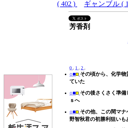
( 402 )
ギャンブル ( 10
芳香剤
0
.
1
.
2
.
○■
その頃から、化学物
ていた
○■
その後さくさく準備
ｓへ
○■
その他、この間マナ
野智秋君の初勝利狙いも