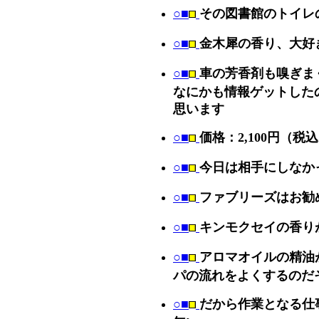
○■
その図書館のトイレ
○■
金木犀の香り、大好
○■
車の芳香剤も嗅ぎま
なにかも情報ゲットした
思います
○■
価格：2,100円（税
○■
今日は相手にしなか
○■
ファブリーズはお勧
○■
キンモクセイの香り
○■
アロマオイルの精油
パの流れをよくするのだ
○■
だから作業となる仕