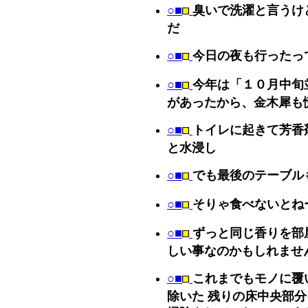
○■
臭いで洗濯と言うけ
だ
○■
今日の夜も行ったっ
○■
今年は「１０月中旬
があったから、金木犀も
○■
トイレに起きて芳香
と水浸し
○■
でも最後のテーブル
○■
そりゃ食べないとね
○■
ずっと同じ香りを部
しい事なのかもしれませ
○■
これまでもモノに覆
除いた 残りの床中央部