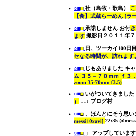
○■
社（島牧・歌島）
こ
【食】武蔵らーめん [ラ
○■
承諾しません お付
き
撮影日２０１１年７
ます
○■
日、ツーカイ100日
セなる時間が、訪れます
○■
じもありました キ
ム ３５－７０ｍｍ ｆ３．５ (c
zoom 35-70mm f3.5)
○■
いがついてきました
↓↓↓ ブログ村
）
○■
、ほんとにそう思い
22:35 @mess
messi10xavi]
○■
」 アップしていま