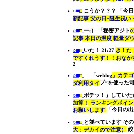
○■
こうか？？？ 「今日
新記事 父の日+誕生祝い
○■
ー;） 「秘密アジト
記事 本日の温度 軽量ダ
○■
いた！ 21:27
き！た
ですくれうす！！おなか
2
○■
--- 「weblog
」カテゴ
プ”を使った
ダ利用タイ
○■
ポチッ！」していた
加算！ ランキングポイ
「今日の出
お願いします
○■
と並べています その
絞
大：デカイので注意）