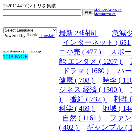
13201144 エントリを集積
本システムについて
本技術について
最新 24時間
急減
Powered by
Translate
インターネット ( 651 
ニ小売 ( 477 )
スポーツ 
updatenews @ hr.sub.jp
TOP PAGE
能 エンタメ ( 1207 )
ドラマ ( 1680 )
ハード
健康 ( 708 )
時季 ( 110
ジネス 経済 ( 1300 )
)
番組 ( 737 )
料理 ( 
科学 ( 469 )
地域 ( 144
自然 ( 1161 )
ファンシ
( 402 )
ギャンブル ( 10