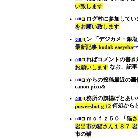
い致します
○■
ログ村に参加してい
をお願い致します
○■
ン 「デジカメ・銀
re
最新記事 kodak easysha
○■
ればコメントの書き
なお、記事
お願いします
○■
からの投稿最近の画
canon pixu&
○■
務所の旗揚げとあい
何処から
powershot g 12
○■
ｍｃｆｚ５０ 「猫
さ
岩出市の猫さん１８７ 
市の猫