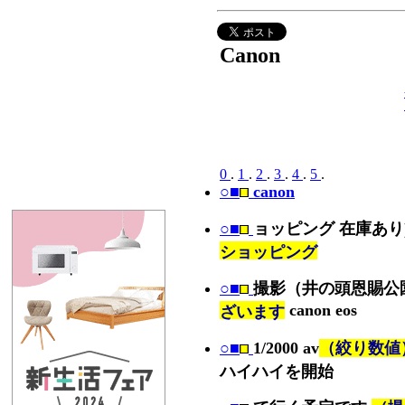
Canon
0
.
1
.
2
.
3
.
4
.
5
.
○■
canon
○■
ョッピング 在庫あり
ショッピング
○■
撮影（井の頭恩賜公
canon eos
ざいます
○■
1/2000 av
（絞り数値） 2
ハイハイを開始