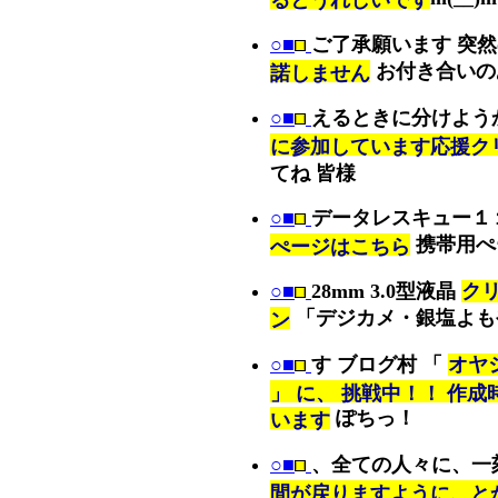
○■
ご了承願います 突
お付き合いの
諾しません
○■
えるときに分けよう
に参加しています応援ク
てね 皆様
○■
データレスキュー１
携帯用ぺ
ぺージはこちら
○■
28mm 3.0型液晶
ク
「デジカメ・銀塩よも
ン
○■
す ブログ村 「
オヤ
」 に、 挑戦中！！ 作
ぽちっ！
います
○■
、全ての人々に、一
間が戻りますように、と