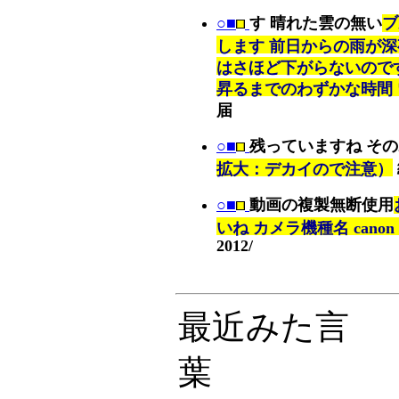
○■
す 晴れた雲の無い
ブ
します 前日からの雨が深
はさほど下がらないので
昇るまでのわずかな時間
届
○■
残っていますね その
拡大：デカイので注意）
○■
動画の複製無断使用
いね カメラ機種名 canon po
2012/
最近みた言
葉