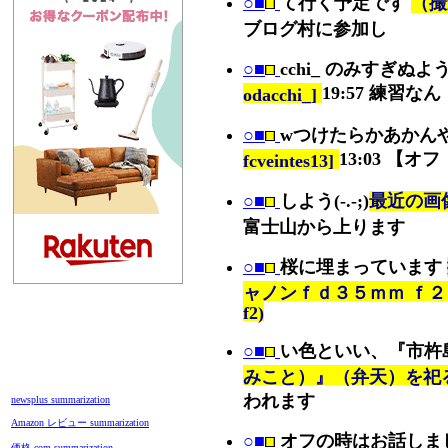
○■
て行く予定です
（撮影
ブログ村に参加し
○■
cchi_ のみすぎぬよ
19:57 練習なん
odacchi_]
○■
wつけたらかあかん
13:03 【オフ
fcveintes13]
○■
しよう(-.-;)
最近の画像
富士山から上ります
○■
桜に埋まっています
ャノンｆｄ３５ｍｍ ｆ２ (can
f2)
○■
い色といい、『市杵
みこと）』（弁天）を祀
われます
newsplus summarization
Amazon レビュー summarization
○■
オフの時はお話しま
価格.com summarization