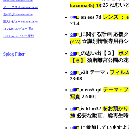
:25 ねむ
kazuma35] 18
アットコスメ summarization
食べログ summarization
○■
on eos 7d
レンズ ： ef 
楽天レビュー summarization
×1.4
TSUTAYA レビュー 要約
○■
に関する計画 応援ク
じゃらん レビュー 要約
☆識別情報専用再シ
(^'^)
○■
の思い出【３】
ポメ
Splog Filter
須磨離宮公園の花
【６】
○■
e28 テーマ :
フィルム
23:08 |
○■
n eos5 qd
テーマ : 
22:00 |
写真
○■
is hf m32
をお預かり
必要な動画、総再生時
施
○■
に参加していますよ