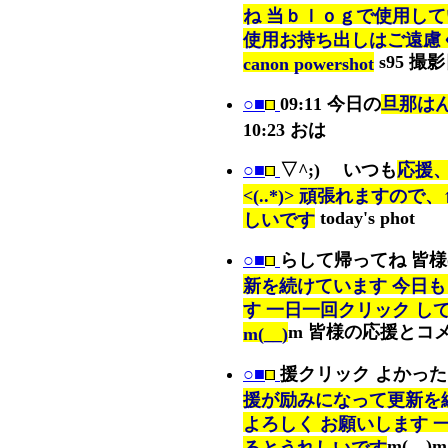
ね 当ｂｌｏｇで使用し
使用お持ち出しはご遠慮
s95 撮
canon powershot
○■
09:11 今日の
旦那はん 
10:23 おは
○■
▽^;)ゞ いつも
応援
<(..*)> 頑張れますの
today's phot
しいです
○■
らして帰ってね 皆
新を続けています 今日も
す 一日一回クリック し
m 皆様の応援とコ
m(__)
○■
援クリック よかっ
援が励みになって更新を続
よろしく お願いします 
m(__)m
るとうれしいです