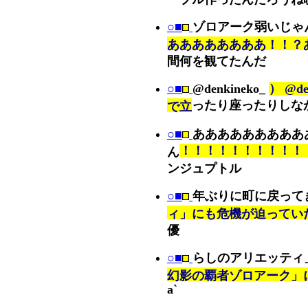
○■
ゾロアーク弱いじゃ
ああああああああ！！？
間何を観てたんだ
○■
@denkineko_
） @d
ったり座ったりしな
で立
○■
あああああああああ
！！！！！！！！！！
ん
ンジュプトル
○■
年ぶりに町に戻って
ィ」にも危機が迫ってい
優
○■
らしのアリエッティ
幻影の覇者ゾロアーク」
a`