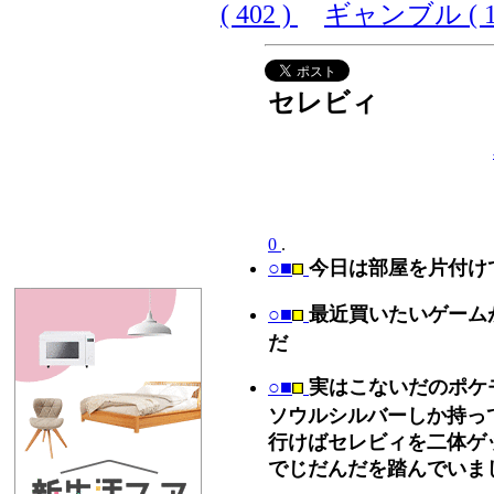
( 402 )
ギャンブル ( 10
セレビィ
0
.
○■
今日は部屋を片付け
○■
最近買いたいゲーム
だ
○■
実はこないだのポケ
ソウルシルバーしか持っ
行けばセレビィを二体ゲ
でじだんだを踏んでいま