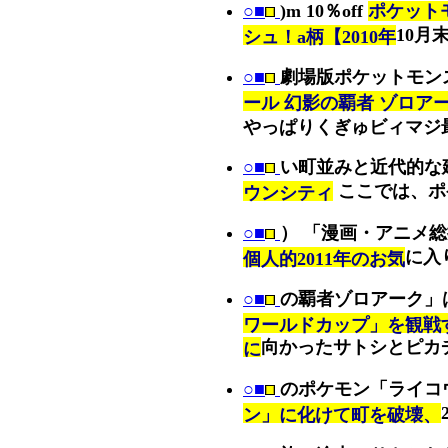
○■
)m 10％off
ポケット
10月
シュ！a柄【2010年
○■
劇場版ポケットモン
ール 幻影の覇者 ゾロア
やっぱりくぎゅビィマジ
○■
い町並みと近代的な
ここでは、ポ
ウンシティ
○■
） 「漫画・アニメ
に入
個人的2011年のお気
○■
の覇者ゾロアーク」
ワールドカップ」を観戦
向かったサトシとピカ
に
○■
のポケモン「ライコ
ン」に化けて町を破壊、