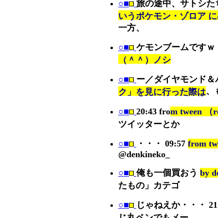
○■
旅の途中、サトシた
いうポケモン・ゾロア 
一方、
○■
ケモンブームですｗ
（＾＾）ノシ
○■
ー／ダイヤモンド＆
、
ク」を見に行った際は
○■
20:43 fro
m tween （r
ツイッターとか
○■
・・・ 09:57
from t
@denkineko_
○■
俺も一個買おう
by d
たもの」カテゴ
○■
じゃねえか・・・ 21
じ丸ペンでもメー