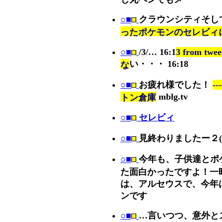
○■
クラウンシティそし
ったポケモンのセレビィ
○■
/3/… 16:1
3 from 
い・・・ 16:18
な
○■
お疲れ様でした！
--
mblg.tv
トン倉庫
○■
セレビィ
○■
見終わりましたー２(
○■
今年も、子供達とポ
た面白かったですよ！一
は、アルセウスで、今年
ンです
○■
…言いつつ、意外と