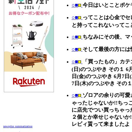
○■
今日はいとことポケ
○■
ってことは心金でセ
と持ってこれないってこ
○■
ちなみにその後、マ
○■
そして最後の方には
○■
「買ったもの」カテゴ
(日)のつぶやき その１ 6
日(金)のつぶやき 6月7日
7日(木)のつぶやき その
○■
ゾロアの余りの可愛
ゃったじゃないか!!ちっ
に店先でつい買っちゃった
２個とか幸せじゃないか!
レビィ貰って来ましたよ
newsplus summarization