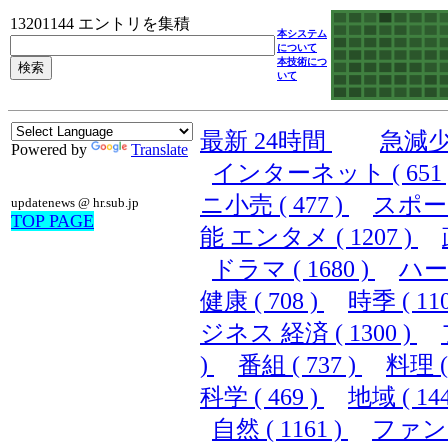
13201144 エントリを集積
本システム
について
本技術につ
いて
最新 24時間
急減
Powered by
Translate
インターネット ( 651 
ニ小売 ( 477 )
スポーツ 
updatenews @ hr.sub.jp
TOP PAGE
能 エンタメ ( 1207 )
ドラマ ( 1680 )
ハード
健康 ( 708 )
時季 ( 110
ジネス 経済 ( 1300 )
)
番組 ( 737 )
料理 ( 
科学 ( 469 )
地域 ( 144
自然 ( 1161 )
ファンシ