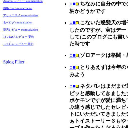
Amazon レビュー summarization
○■
ちなみに自分の中で
価格.com summarization
柄かどうかです
アットコスメ summarization
○■
こないだ怒髪天の増
食べログ summarization
したのですが、実はデー
楽天レビュー summarization
して(このブログにも書
TSUTAYA レビュー 要約
た時です
じゃらん レビュー 要約
○■
ゾロアークは格闘・
Splog Filter
○■
とりあえずは今年の
みよう
○■
ネタバレはまだまだ
ピッと感動してきました
ポケモンですが愛に満ち
ぶ違う感じでしたセレビ
トにいただいてきました
ぁトイストーリー３もや
ーブル作ったんだろうね