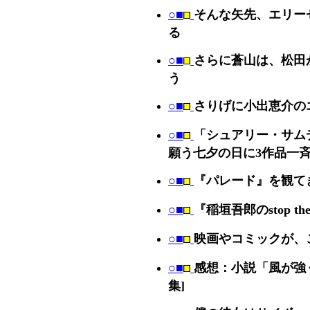
○■
そんな矢先、エリー
る
○■
さらに蒼山は、松田
う
○■
さりげに小出恵介の
○■
「シュアリー・サム
願う七夕の日に3作品一
○■
『パレード』を観て
○■
『稲垣吾郎のstop 
○■
映画やコミックが、
○■
感想：小説「風が強く
集]