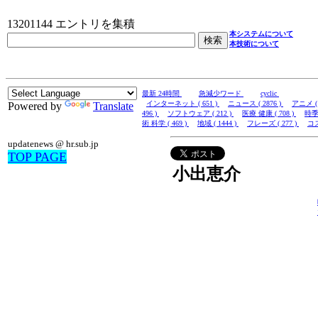
13201144 エントリを集積
本システムについて
本技術について
最新 24時間
急減少ワード
cyclic
インターネット ( 651 )
ニュース ( 2876 )
アニメ ( 
Powered by
Translate
496 )
ソフトウェア ( 212 )
医療 健康 ( 708 )
時季 
術 科学 ( 469 )
地域 ( 1444 )
フレーズ ( 277 )
コス
updatenews @ hr.sub.jp
TOP PAGE
小出恵介