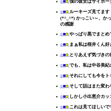
○■
僕の彼女はサイボーグ
○■
ルーキーズ見てます
(*^_^*) かっこい～
の感謝
○■
やっぱり黒でまとめ
○■
まぁ私は桜井くん好
○■
とりあえず気づきの
○■
でも、私は中谷美紀
○■
それにしても今をト
○■
そして話はまた変わ
○■
しかし小出恵介カッ
○■
これは見てほしいで