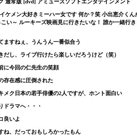
 通常版 [dvd] アミューズソフトエンタテインメント
 イケメン大好きミーハー女です 何か？笑 小出恵介くん
、かっこい～ ルーキーズ映画見に行きたいな！ 誰か一緒行
てますねぇ、うんうん一番似合う
きだし、ライブ行けたら楽しいだろうけど（笑）
前に今回の仁先生の笑顔
の存在感に圧倒された
キメク日本の若手俳優の2人ですが、ホント面白い
りドラマへ・・・
コ良いよ
すね、だっておもしろかったもん