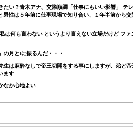
きたい？青木アナ、交際順調「仕事にもいい影響」 テ
と男性は５年前に仕事現場で知り合い、１年半前から交
 私は何も言わない というより言えない立場だけど ファ
」の月とlに振るんだ・・・
先生は麻酔なしで帝王切開をする事にしますが、殆ど帝
います
かなか心地よい