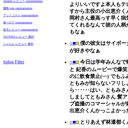
Amazon レビュー summarization
よりいいですよ本人もテ
価格.com summarization
すから主役の小出恵介く
アットコスメ summarization
岡村さん最高っす早く病
食べログ summarization
てくれるなんて彼の人柄
楽天レビュー summarization
もなぁ
TSUTAYA レビュー 要約
○■
僕の彼女はサイボー
じゃらん レビュー 要約
が好きやなぁ
○■
今日は学年みんなで映
Splog Filter
と 紀香のムービーで爆
のに飲食禁止(~~) で
ともみが知らないフリしよ
ら‥‥‥はい、ともみさん
しましてともみさん 髪
プ盗撮のコマーシャルが好
出恵介くんかっこよかっ
○■
とりあえず林遣都く