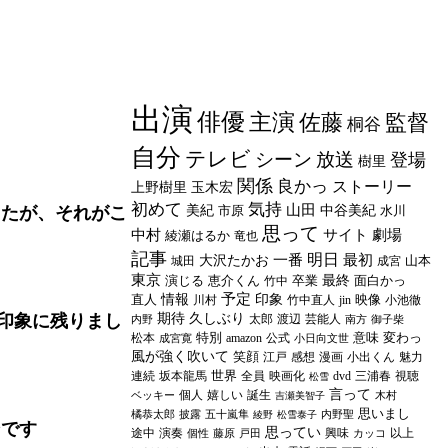
出演
俳優
主演
佐藤
監督
桐谷
自分
テレビ
シーン
放送
登場
樹里
関係
良かっ
ストーリー
上野樹里
玉木宏
初めて
気持
山田
したが、それがこ
美紀
市原
中谷美紀
水川
思って
中村
サイト
劇場
綾瀬はるか
竜也
記事
明日
一番
最初
大沢たかお
山本
城田
成宮
東京
演じる
恵介くん
卒業
最終
面白かっ
竹中
予定
直人
情報
印象
映像
川村
竹中直人
jin
小池徹
印象に残りまし
期待
久しぶり
太郎
渡辺
芸能人
内野
南方
御子柴
特別
意味
変わっ
松本
amazon
公式
成宮寛
小日向文世
風が強く吹いて
笑顔
江戸
感想
漫画
小出くん
魅力
世界
連続
坂本龍馬
全員
映画化
dvd
三浦春
視聴
松雪
言って
個人
嬉しい
誕生
ベッキー
木村
吉瀬美智子
思いまし
橘恭太郎
披露
五十嵐隼
内野聖
綾野
松雪泰子
ンです
思ってい
途中
演奏
興味
以上
個性
藤原
戸田
カッコ