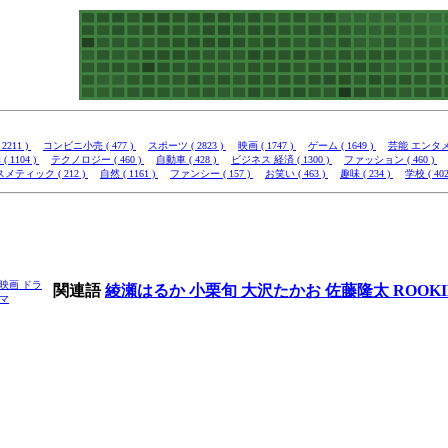
2211 )
コンビニ小売 ( 477 )
スポーツ ( 2823 )
映画 ( 1747 )
ゲーム ( 1649 )
芸能 エンタメ (
( 1104 )
テクノロジー ( 460 )
自動車 ( 428 )
ビジネス 経済 ( 1300 )
ファッション ( 460 )
メティック ( 212 )
自然 ( 1161 )
ファンシー ( 157 )
お笑い ( 463 )
趣味 ( 234 )
学校 ( 402
映画
ドラ
関連語
綾瀬はるか
小栗旬
大沢たかお
佐藤隆太
ROOK
マ