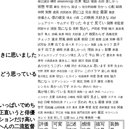
amazoncojp
出来
電話
場面
石田
楽しかっ
福士誠治
橘咲
状態
年前
分から
始まっ
分かっ
心配
録画
麻生
佐分利祐輔
的には
最新
仲間
実際
成長
完全
限定
武田鉄矢
雅彦
僕の彼女
この映画
大好きな
俳優さん
瑛太
小西
武紗
行った
見てい
今まで
シュアリー・サムデイ
国際
初監督
気になる
気がし
演技
学校
阿部サダ
荒野
戸田恵
蜷川
真奈美
相変わらず
知子
隼人
水嶋
未来
時任
大杉漣
上戸
高橋克実
チェック
速水
野風
納得
結果
前回
様子
三郎
観客
記者
刑事
大事
出てる
息子
試写会
佐々木
テンション
セリフ
熱愛
上地
出てき
女子
楽しかった
理由
影響
瞬間
共通
決まっ
来週
ときに思いました
入って
帰って
タイムスリップ
ウエンツ瑛士
平山
妻夫木
有名
応援
来年
速水もこ
地谷
徳川
収録
小西真奈美
ありがとうござい
思います
大輔
洋介
水川あさみ
非常
生まれ
このドラマ
日テレ
楽しめ
報道
竹野
菅野
唐沢
岸谷五朗
一之
はどう思っている
全体
切ない
ヒロイン
何度
医者
協力
香川照之
松坂桃李
雷桜
気になっ
エディション
一方
堀北
宮崎
王子
爆笑
小栗旬
良かったです
レンタル
ネタバレ
終わり
向かっ
風が強く吹いている
長谷川
相島一之
緒方
伊武
ペニシリン
見まし
主要
何回
描写
秘密
ステキ
ニコガク
石田卓也
小柳友
小倉
言われ
最後
日曜
特別出演
考える
皆様
父親
初恋
アミューズ
いっぱいでめち
苦手
完結編
見事
希望
友堂
関連
山田純庵
大竹
幕末
西村雅彦
同名
正直いうと俳優
最近
石黒
神木隆之
宇江佐
寺脇
新垣
新門辰五郎
修司
サスペンス
キレイ
対して
公開
事務所
一般
芝居
box
上戸彩
ションだけ高い
評価
可変
記述
感情
描写
装飾
へんの二流監督