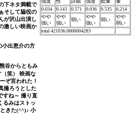
強度
性
詳細
強度
総量
量
の下ネタ満載で
0.034
0.143
0.571
0.036
0.535
0.214
ぁそして脇役の
やや
やや
やや
やや
んが沢山出演し
弱い
弱い
強い
強い
強い
弱い
の激しい映画か
total 421036.0000004283
の小出恵介の方
て熊谷からともみ
（笑） 映画な
ねーぞ言われた！
写真撮ろうとした
ですね～ 撮り直
くるみはストッ
た(^^)♪ 小