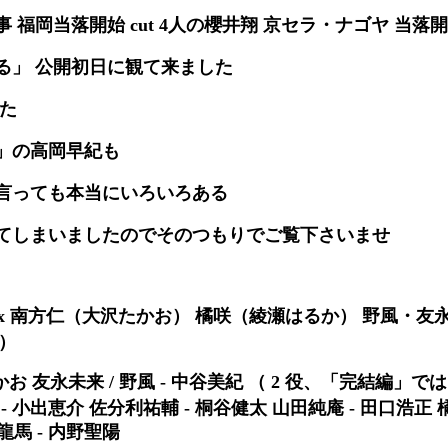
 福岡当落開始 cut 4人の櫻井翔 京セラ・ナゴヤ 当落
る」 公開初日に観て来ました
した
」の高岡早紀も
言っても本当にいろいろある
てしまいましたのでそのつもりでご覧下さいませ
vd-box 南方仁（大沢たかお） 橘咲（綾瀬はるか） 野風・
）
沢たかお 友永未来 / 野風 - 中谷美紀 （ 2 役、「完結編」で
 - 小出恵介 佐分利祐輔 - 桐谷健太 山田純庵 - 田口浩正 
龍馬 - 内野聖陽