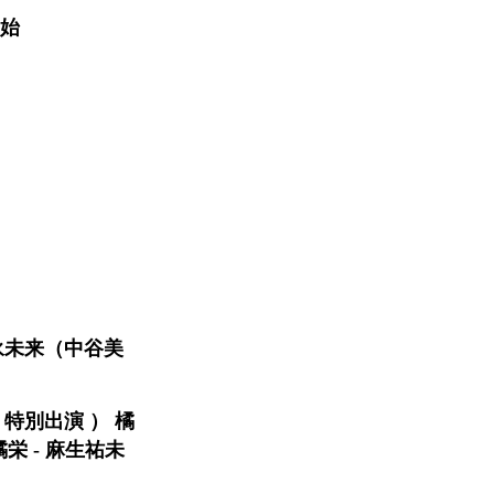
開始
友永未来（中谷美
は 特別出演 ） 橘
橘栄 - 麻生祐未