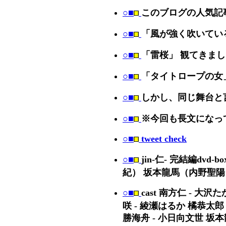
○■
このブログの人気記事
○■
「風が強く吹いてい
○■
「雷桜」 観てきま
○■
「タイトロープの女
○■
しかし、同じ舞台と
○■
※今回も長文になっ
○■
tweet check
○■
jin-仁- 完結編d
紀） 坂本龍馬（内野聖陽
○■
cast 南方仁 - 大
咲 - 綾瀬はるか 橘恭太郎
勝海舟 - 小日向文世 坂本