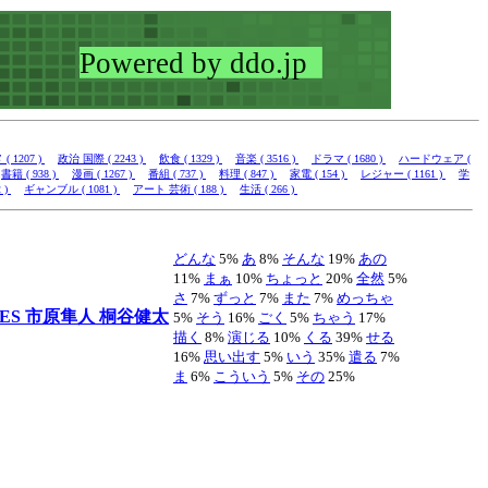
 1207 )
政治 国際 ( 2243 )
飲食 ( 1329 )
音楽 ( 3516 )
ドラマ ( 1680 )
ハードウェア (
書籍 ( 938 )
漫画 ( 1267 )
番組 ( 737 )
料理 ( 847 )
家電 ( 154 )
レジャー ( 1161 )
学
 )
ギャンブル ( 1081 )
アート 芸術 ( 188 )
生活 ( 266 )
どんな
5%
あ
8%
そんな
19%
あの
11%
まぁ
10%
ちょっと
20%
全然
5%
さ
7%
ずっと
7%
また
7%
めっちゃ
IES
市原隼人
桐谷健太
5%
そう
16%
ごく
5%
ちゃう
17%
描く
8%
演じる
10%
くる
39%
せる
16%
思い出す
5%
いう
35%
遣る
7%
ま
6%
こういう
5%
その
25%