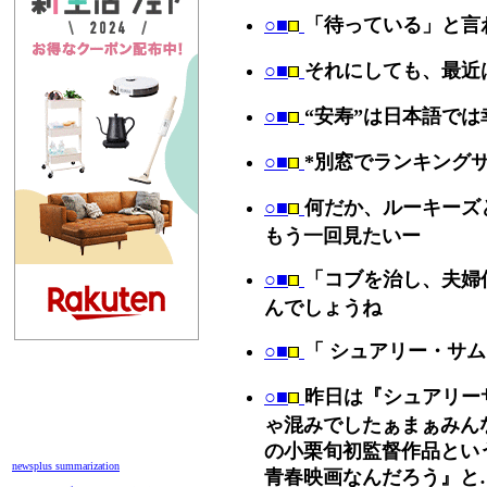
○■
「待っている」と言
○■
それにしても、最近
○■
“安寿”は日本語で
○■
*別窓でランキング
○■
何だか、ルーキーズ
もう一回見たいー
○■
「コブを治し、夫婦
んでしょうね
○■
「 シュアリー・サム
○■
昨日は『シュアリー
ゃ混みでしたぁまぁみん
の小栗旬初監督作品とい
newsplus summarization
青春映画なんだろう』と