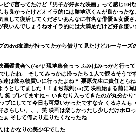
レビで言ってたけど『男子が好きな映画』って感じ10代
んも良かったけどオイラ的には勝地涼くんが良かったな
気直して復活してくださいあんなに有名な俳優＆女優さ
が良いんでしょうねオイラ的には大満足だけど好き嫌い
グのdvd友達が持ってたから借りて見たけどルーキーズ
画鑑賞会＼(^o^)/ 現地集合っっ ふみはみっかと行っ
笑でしたね← そしてみっかは帰ったら１人で観るそうです
もふみ達は飲み物買いに行ったよね＊ 栗原先生に責任とら
うとしてました！！まぢ裁判(xx)笑 映画始まる前に
 笑 ブレてますね～ いきなり入ってきたのが丸分かり
アップにしてて今日も可愛いかったですな☆ くるさんも 
きらしい、、、笑 映画は楽しかったし少しだけホロっとき
たぁ そして何より走りたくなったね
んは かなりの美少年でした