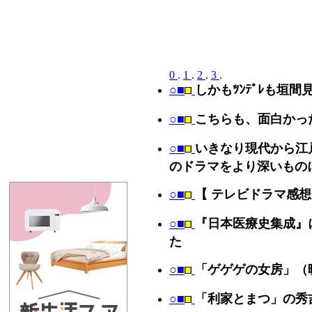
0
.
1
.
2
.
3
.
○■
しかもﾂﾝﾃﾞﾚも垣間
○■
こちらも、面白かっ
○■
いきなり現代から江
のドラマをより深いもの
○■
【 テレビドラマ感想
○■
『日本医療史集成』
た
○■
「ゲゲゲの女房」（
○■
「利家とまつ」の秀