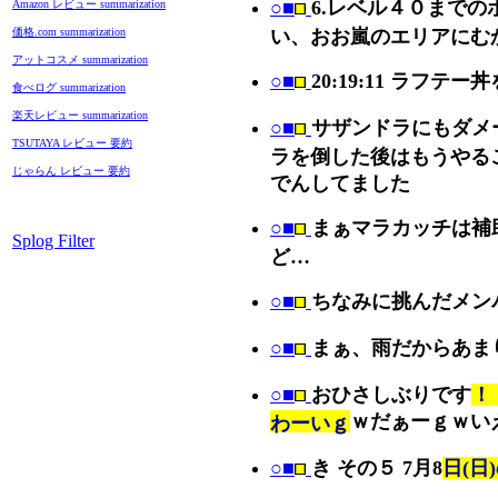
○■
6.レベル４０まで
Amazon レビュー summarization
価格.com summarization
い、おお嵐のエリアにむ
アットコスメ summarization
○■
20:19:11 ラフテ
食べログ summarization
楽天レビュー summarization
○■
サザンドラにもダメ
TSUTAYA レビュー 要約
ラを倒した後はもうやる
じゃらん レビュー 要約
でんしてました
○■
まぁマラカッチは補
Splog Filter
ど…
○■
ちなみに挑んだメン
○■
まぁ、雨だからあま
○■
おひさしぶりです
！
ｗだぁーｇｗい
わーいｇ
○■
き その５ 7月8
日(日