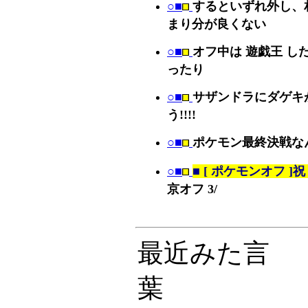
○■
するといずれ外し、
まり分が良くない
○■
オフ中は 遊戯王 
ったり
○■
サザンドラにダゲキ
う!!!!
○■
ポケモン最終決戦な
○■
■ [ ポケモンオフ ]
京オフ 3/
最近みた言
葉