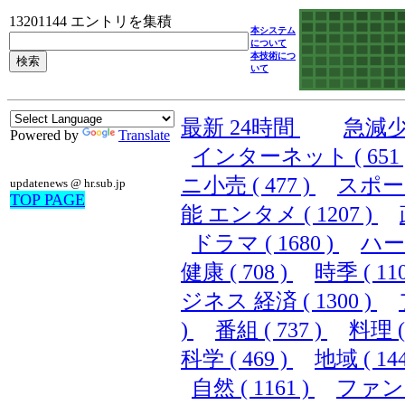
13201144 エントリを集積
本システム
について
本技術につ
いて
最新 24時間
急減
Powered by
Translate
インターネット ( 651 
ニ小売 ( 477 )
スポーツ 
updatenews @ hr.sub.jp
TOP PAGE
能 エンタメ ( 1207 )
ドラマ ( 1680 )
ハード
健康 ( 708 )
時季 ( 110
ジネス 経済 ( 1300 )
)
番組 ( 737 )
料理 ( 
科学 ( 469 )
地域 ( 144
自然 ( 1161 )
ファンシ