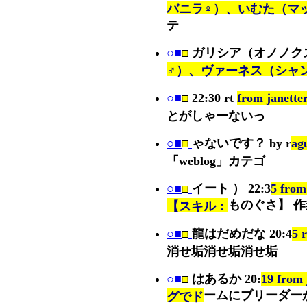
バニラ♀）、いむた（マ
テ
○■
ガリシア（オノノク
♂）、ヴァーネス（シャ
○■
22:30 rt
from janette
とがしゃーないっ
○■
ゃないです？ by r
ag
「weblog」カテゴ
○■
イート ） 22:3
5 fro
ものぐさ】 作
【スキル：
○■
龍はだめだな 20:4
5 
消せ垢消せ垢消せ垢
○■
はあるか 20:
19 fro
ームにブリーダー
グでド