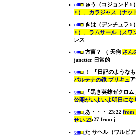
○■
ゅう（コジョンド♀
♀）、カラジャス（ナッ
○■
きは（デンチュラ♀
♀）、ラムサール（スワ
レス
○■
方言？ （ 天狗
さんの
janetter 日常的
○■
！ 「日記のような
ア
パルテナの鏡 プリキュ
○■
「黒き英雄ゼクロム
公開がいよいよ明日にな
○■
あ・・・ 23:22
fro
:27 from j
せい 23
○■
た サヘル（ワルビ