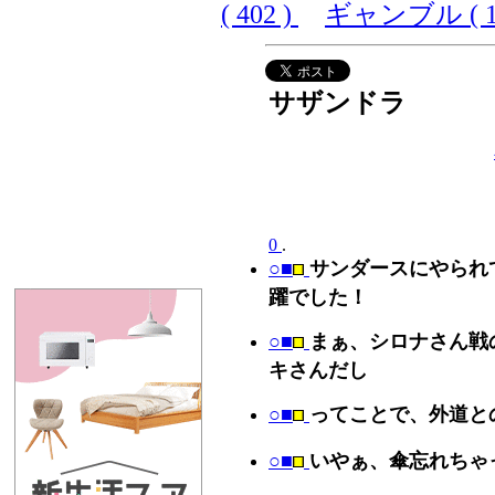
( 402 )
ギャンブル ( 10
サザンドラ
0
.
○■
サンダースにやられ
躍でした！
○■
まぁ、シロナさん戦
キさんだし
○■
ってことで、外道と
○■
いやぁ、傘忘れちゃ