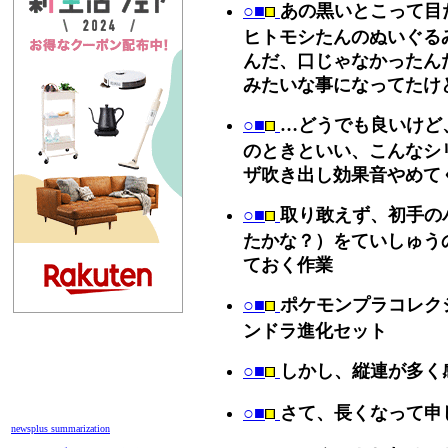
○■
あの黒いとこって目
ヒトモシたんのぬいぐる
んだ、口じゃなかったん
みたいな事になってたけ
○■
…どうでも良いけど
のときといい、こんなシ
ザ吹き出し効果音やめて
○■
取り敢えず、初手の
たかな？）をていしゅう
ておく作業
○■
ポケモンプラコレク
ンドラ進化セット
○■
しかし、縦連が多く
○■
さて、長くなって申
newsplus summarization