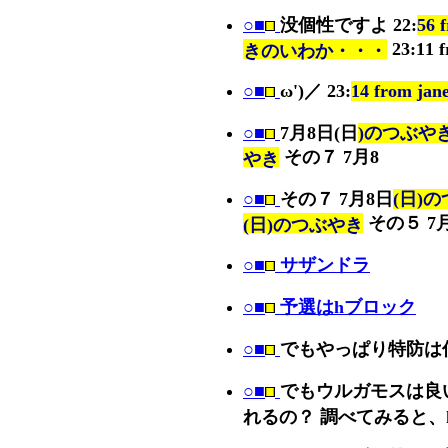
○■
没個性ですよ 22:
56
23:11 
きのいわか・・・
○■
ω')／ 23:
14 from jan
○■
7月8日(日
)のつぶやき
その７ 7月8
やき
○■
その７ 7月8日
(日)
その５ 7
(日)のつぶやき
○■
サザンドラ
○■
予選はhブロック
○■
でもやっぱり特防は
○■
でもウルガモスは良
れるの？ 調べてみると、