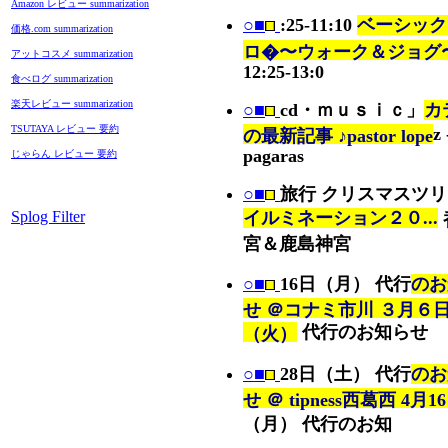
Amazon レビュー summarization
○■
:25-11:10
ベーシック
価格.com summarization
ロ�〜ウォーク＆ジョグ
アットコスメ summarization
12:25-13:0
食べログ summarization
楽天レビュー summarization
○■
cd・ｍｕｓｉｃ」
カ
TSUTAYA レビュー 要約
z 
の最新記事 ♪pastor lope
pagaras
じゃらん レビュー 要約
○■
旅行 クリスマスツ
Splog Filter
イルミネーション２０...
宮＆鹿島神宮
○■
16日（月） 代行
のお
せ ＠コナミ市川 ３月６
代行のお知らせ
（火）
○■
28日（土） 代行
のお
せ ＠ tipness西葛西 4月1
（月） 代行のお知