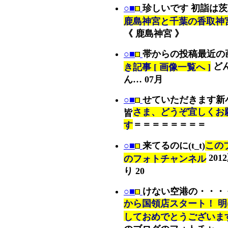
○■
珍しいです 初詣は
鹿島神宮と千葉の香取神
《 鹿島神宮 》
○■
帯からの投稿最近の
ど
き記事 [ 画像一覧へ ]
ん… 07月
○■
せていただきます新
さま、どうぞ宜しくお
皆
＝＝＝＝＝＝＝＝
す
○■
来てるのに(t_t)
この
201
のフォトチャンネル
り 20
○■
けない空港の・・・
から国領店スタート！ 明
しておめでとうございま