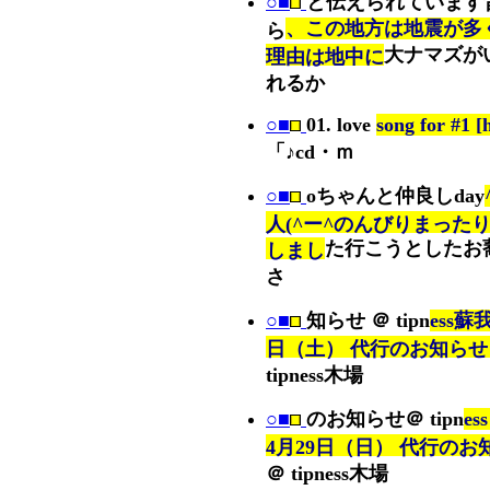
○■
と伝えられています
、この地方は地震が多
ら
大ナマズが
理由は地中に
れるか
○■
01. love
song for #1 [
「♪cd・ｍ
○■
oちゃんと仲良しday
人(^ー^のんびりまった
た行こうとしたお
しまし
さ
○■
知らせ ＠ tipn
ess蘇
日（土） 代行のお知ら
tipness木場
○■
のお知らせ＠ tipn
es
4月29日（日） 代行のお
＠ tipness木場