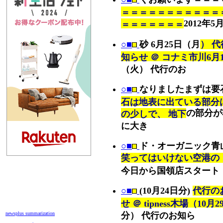
＝＝＝＝＝＝＝＝＝＝＝
2012年5
＝＝＝＝＝＝＝
○■
砂 6月25日（月
） 
知らせ ＠ コナミ市川6月1
（火） 代行のお
○■
なりましたまずは要
石は地表に出ている部分
の部分が
の少しで、 地下
に大き
○■
ド・オーガニック青
笑ってはいけない空港の
今日から国領店スタート
○■
(10月24日分)
代行の
せ ＠ tipness木場（10月2
newsplus summarization
分） 代行のお知ら