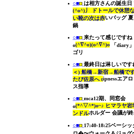
○■
は相方さんの誕生日
(^o^)丿 ドトールで休憩
いバッグ 
い靴の次は赤
鍋
○■
来たって感じですね
(^∇^o)(o^∇^)o
o
「diary
ゴリ
○■
最終日は淋しいです
＜) 船橋→新宿→船橋です
ipnessエア
たび佐原へ t
ス指導
○■
mca12期、同窓会
(*^▽^*)o~♪ ヒマラヤ
o
ホルダー 会議が
ンドル
○■
17:40-18:25ベーシ
ロ�〜ウォーク＆ジョグ