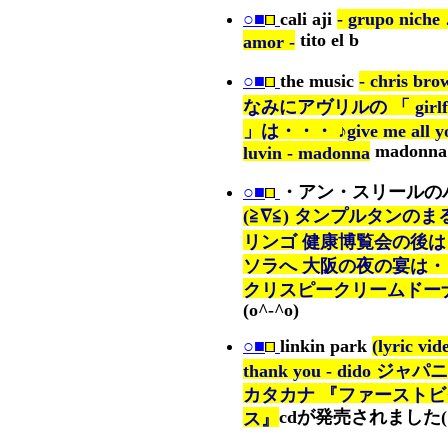
○■
cali aji
- grupo niche 
tito el b
amor -
○■
the music
- chris br
なみにアヴリルの 「 girlfr
」は・・・ ♪give me all y
madonna
luvin - madonna
○■
・アン・スリールの
(≧∇≦) タンプルタンの
リンゴ 健康博覧会の後は
ソラへ 大阪の夜の宴は・
クリスピークリームドー
(o^-^o)
○■
linkin park
(lyric vid
thank you - dido ジャ
カタカナ 『ファーストビ
cdが発売されました(
ス』