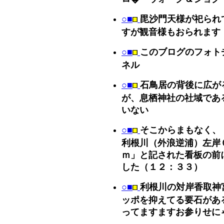
○■
毘沙門天様が祀られ
すが観音様もおられます
○■
このブログのフォト
ネル
○■
石鳥居の背後に広が
が、息栖神社の社域であ
いない
○■
そこからまもなく、
利根川（外浪逆浦）左岸
ｍ」と記された看板の前
した（１２：３３）
○■
利根川の対岸香取神
ッポを抑えてる要石があ
ってますますお参りせに