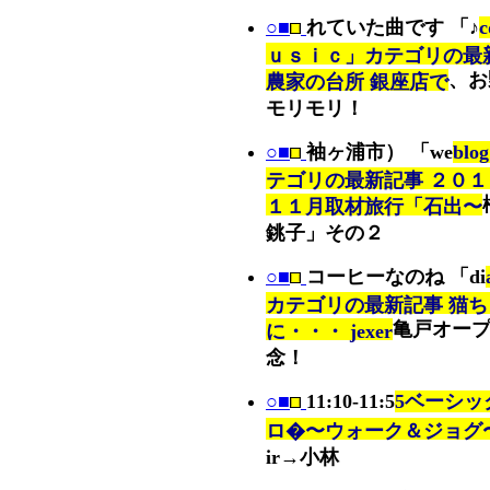
○■
れていた曲です 「♪
ｕｓｉｃ」カテゴリの最
、お
農家の台所 銀座店で
モリモリ！
○■
袖ヶ浦市） 「we
bl
テゴリの最新記事 ２０１
１１月取材旅行「石出〜
銚子」その２
○■
コーヒーなのね 「di
カテゴリの最新記事 猫ち
亀戸オープ
に・・・ jexer
念！
○■
11:10-11:5
5ベーシッ
ロ�〜ウォーク＆ジョグ
ir→小林