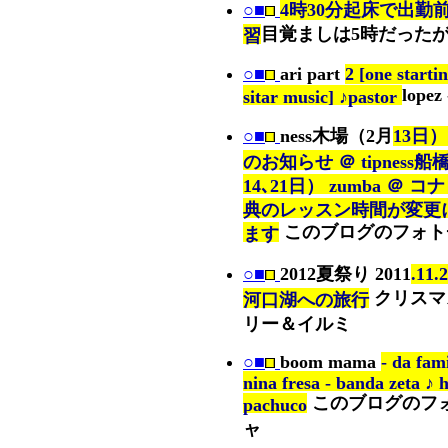
○■
4時30分起床で出勤
目覚ましは5時だった
習
○■
ari part
2 [one starti
lopez
sitar music] ♪pastor
○■
ness木場（2月
13日）
のお知らせ ＠ tipness船
14､21日） zumba ＠ コ
典のレッスン時間が変更
このブログのフォト
ます
○■
2012夏祭り 2011
.11.
クリスマ
河口湖への旅行
リー＆イルミ
○■
boom mama
- da fam
nina fresa - banda zeta ♪ 
このブログのフ
pachuco
ャ