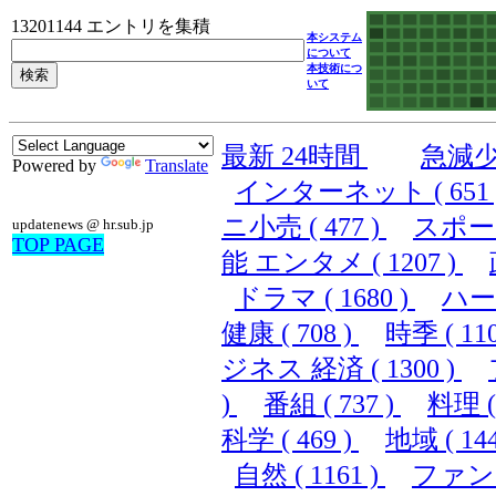
13201144 エントリを集積
本システム
について
本技術につ
いて
最新 24時間
急減
Powered by
Translate
インターネット ( 651 
ニ小売 ( 477 )
スポーツ 
updatenews @ hr.sub.jp
TOP PAGE
能 エンタメ ( 1207 )
ドラマ ( 1680 )
ハード
健康 ( 708 )
時季 ( 110
ジネス 経済 ( 1300 )
)
番組 ( 737 )
料理 ( 
科学 ( 469 )
地域 ( 144
自然 ( 1161 )
ファンシ