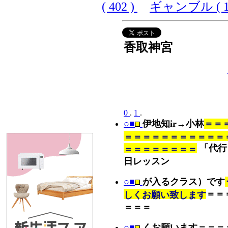
( 402 )
ギャンブル ( 10
香取神宮
0
.
1
.
○■
伊地知ir→小林
＝＝
＝＝＝＝＝＝＝＝＝＝＝
「代行
＝＝＝＝＝＝＝＝
日レッスン
○■
が入るクラス）です
＝＝
しくお願い致します
＝＝＝
○■
くお願います＝＝＝