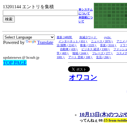
13201144 エントリを集積
本システム
について
本技術につ
いて
最新 24時間
急減少ワード
cyclic
インターネット ( 651 )
ニュース ( 2876 )
アニメ ( 
Powered by
Translate
治 国際 ( 2243 )
飲食 ( 1329 )
音楽 ( 3516 )
ドラマ 
自動車 ( 428 )
ビジネス 経済 ( 1300 )
ファッション 
学 ( 469 )
地域 ( 1444 )
フレーズ ( 277 )
コスメティ
updatenews @ hr.sub.jp
1081 )
アート 芸術 ( 188 )
生活 ( 266 )
TOP PAGE
オワコン
10月13日(木)のつぶ
ってんねぇ 08:
15 from t