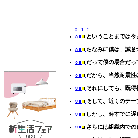
0
.
1
.
2
.
○■
ということまでは今
○■
ちなみに僕は、誠意
○■
だって僕の場合だっ
○■
だから、当然耐震性
○■
それにしても、既得
○■
そして、近くのテー
○■
しかし、時すでに遅
○■
さらには組織内での