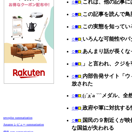
○■
これは、他の記事に
○■
この記事を読んで鳥
○■
この実態を知ってい
○■
いろんな可能性やパ
○■
あんまり話が長くな
○■
」と言われ、クジを
○■
内部告発サイト「ウ
放された
○■
(;´д`a ```メダル
○■
政府や軍に対抗する
newsplus summarization
○■
国民の９割近くが映
Amazon レビュー summarization
な国益が失われる
価格.com summarization