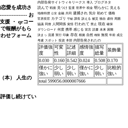
内部告発サイトウィキリークス
ブログネタ
導入
内恋愛を成功さ
読んで
明らかに
見つけ
見える
戦後
監査
世界中
税金
逮捕され
気分
初めて
価格
地検特捜
金融
共同
公安
-------- お
カテゴリ
官房長官
課長
訴える
被災
独自
虐待
周囲
守秘
ーン支援 ・ qrコー
行われて
現在
人間関係
協議
同僚
覚悟
禁止
確保
ドで報酬がもら
何度
携帯
感じる
ダウンロード
宣言
読書
未来
困難
合わせフォーム
存在
自然
無視
決まっ
流通
実行
印象
根拠
年前
成立
権限
内部告発されたの
考慮
スポット
投資
本部
評価強
可変
記述
感情強
描写
装飾量
度
性
詳細
度
総量
0.030
0.160
0.542
0.024
0.508
0.170
僅かに
少し
少し
僅かに
少し
比較的
強い
弱い
弱い
強い
弱い
強い
（本） 人生の
total 599056.0000007666
小評価し続けてい