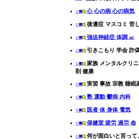
○■
心 心の病 心の病気
○■
後遺症 マスコミ 苦
○■
強迫神経症 体調 ac
○■
引きこもり 学会 詐
○■
家族 メンタルクリニ
剤 健康
○■
実習 事故 宗教 睡眠
○■
塾 運動 鬱病 内科
○■
医者 体 身体 電気
○■
保健室 疲労 過労 命
○■
何が面白いと言って