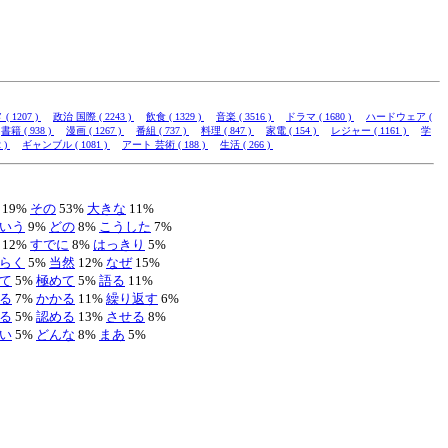
 1207 )
政治 国際 ( 2243 )
飲食 ( 1329 )
音楽 ( 3516 )
ドラマ ( 1680 )
ハードウェア (
書籍 ( 938 )
漫画 ( 1267 )
番組 ( 737 )
料理 ( 847 )
家電 ( 154 )
レジャー ( 1161 )
学
 )
ギャンブル ( 1081 )
アート 芸術 ( 188 )
生活 ( 266 )
19%
その
53%
大きな
11%
いう
9%
どの
8%
こうした
7%
12%
すでに
8%
はっきり
5%
らく
5%
当然
12%
なぜ
15%
て
5%
極めて
5%
語る
11%
る
7%
かかる
11%
繰り返す
6%
る
5%
認める
13%
させる
8%
い
5%
どんな
8%
まあ
5%