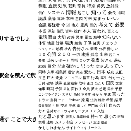
制度
直接
効果
特別
裁判
部長
勇気
放射能
情報
知って
システム
告白
起こし
会長
退職
認識
議論
違法
本来
意図
将来
始まっ
レベル
考えて
必要
今回
会議
容疑者
地方
産業
目的
言われ
本当
深刻
住民
資料
操作
本人
言える
知らない
電話
面白
大切
改善
民主
電気
精神
りするでしょ
場所
体質
地震
対処
編集
子供
確実
チェック
勤務
告発され
業者
難しい
社内
分析
ジュリアン
２００
公開
１０
一切
逮捕
残念
出来
起こっ
発表
以来
同様
皆さん
運転
要求
レポート
ロシア
自分
思った
思ってい
確かに
結婚
間違
交渉
日本
同時
福島第
変わっ
成功
入手
運営
患者
支配
釈金を積んで釈
注意
発覚
行為
分かった
巨大
マニュアル
措置
厚生
以降
国民
日付
破壊
企業秘密
取得
当たり
文章
正当
時期
知事
予算
変わり
全員
拡大
想定
予想
公益
同社
言った
大きい
分から
平成
コンプライアン
漁船
不祥事
原発
結果
ドラマ
当初
“nikeair
維持
希望
エアー
法的
会社
自らの
引用
交通
突然
専門家
毎日新聞
厳しく
方々
告発サイトウィキリークス
入院
１２
だと思います
持って
思うの
菅直人
暴露映像
医師
通す ことで大き
実現
連絡
カメラ
都合
メッセージ
渡辺
結論
かもしれません
サイトウィキリークス