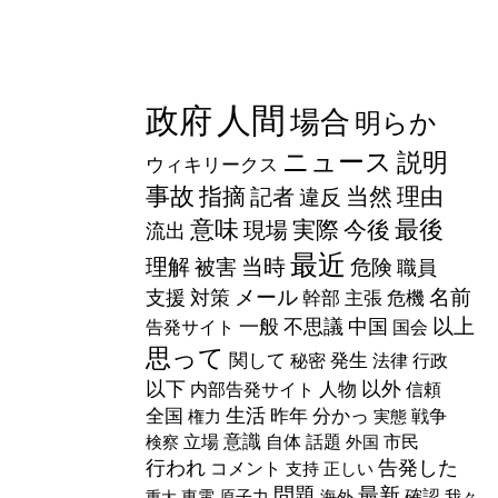
人間
政府
場合
明らか
ニュース
説明
ウィキリークス
事故
指摘
当然
理由
記者
違反
意味
最後
実際
今後
現場
流出
最近
理解
当時
被害
危険
職員
メール
名前
支援
対策
幹部
主張
危機
以上
一般
不思議
中国
告発サイト
国会
思って
関して
発生
秘密
法律
行政
以下
以外
人物
内部告発サイト
信頼
生活
全国
昨年
分かっ
戦争
権力
実態
意識
立場
自体
話題
市民
検察
外国
行われ
告発した
コメント
支持
正しい
問題
最新
確認
東電
原子力
海外
我々
重大