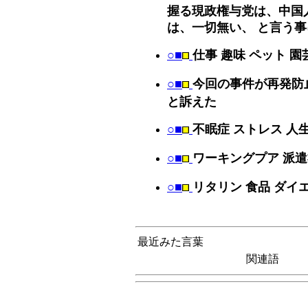
握る現政権与党は、中国
は、一切無い、 と言う
○■
仕事 趣味 ペット 園
○■
今回の事件が再発防
と訴えた
○■
不眠症 ストレス 人
○■
ワーキングプア 派遣社
○■
リタリン 食品 ダイ
最近みた言葉
関連語