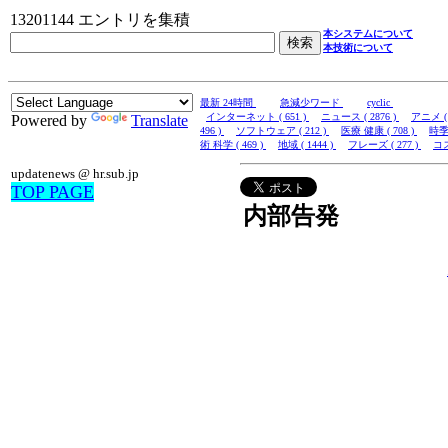
13201144 エントリを集積
本システムについて
本技術について
最新 24時間
急減少ワード
cyclic
インターネット ( 651 )
ニュース ( 2876 )
アニメ ( 
Powered by
Translate
496 )
ソフトウェア ( 212 )
医療 健康 ( 708 )
時季 
術 科学 ( 469 )
地域 ( 1444 )
フレーズ ( 277 )
コス
updatenews @ hr.sub.jp
TOP PAGE
内部告発