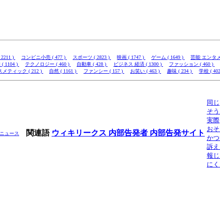
2211 )
コンビニ小売 ( 477 )
スポーツ ( 2823 )
映画 ( 1747 )
ゲーム ( 1649 )
芸能 エンタメ (
( 1104 )
テクノロジー ( 460 )
自動車 ( 428 )
ビジネス 経済 ( 1300 )
ファッション ( 460 )
メティック ( 212 )
自然 ( 1161 )
ファンシー ( 157 )
お笑い ( 463 )
趣味 ( 234 )
学校 ( 402
同じ
そう
実際
おそ
関連語
ウィキリークス
内部告発者
内部告発サイト
ニュース
かつ
訴え
報じ
にく