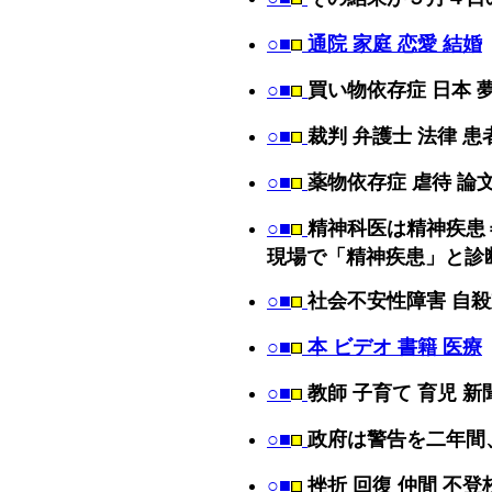
○■
通院 家庭 恋愛 結婚
○■
買い物依存症 日本 
○■
裁判 弁護士 法律 患
○■
薬物依存症 虐待 論
○■
精神科医は精神疾患
現場で「精神疾患」と診
○■
社会不安性障害 自殺
○■
本 ビデオ 書籍 医療
○■
教師 子育て 育児 新
○■
政府は警告を二年間
○■
挫折 回復 仲間 不登