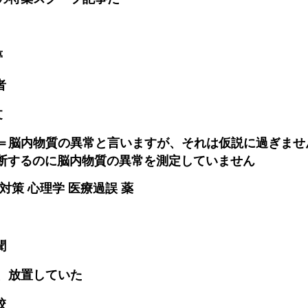
夢
者
文
＝脳内物質の異常と言いますが、それは仮説に過ぎませ
断するのに脳内物質の異常を測定していません
対策 心理学 医療過誤 薬
聞
、放置していた
校