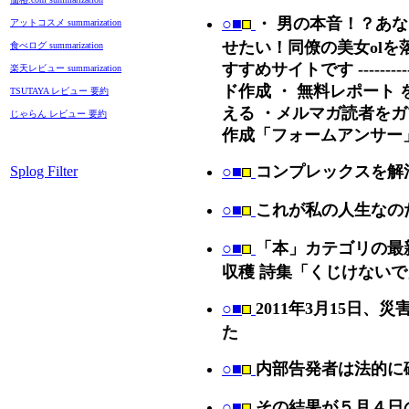
○■
・ 男の本音！？あな
アットコスメ summarization
せたい！同僚の美女olを落としたい
食べログ summarization
すすめサイトです --------
楽天レビュー summarization
ド作成 ・ 無料レポート
TSUTAYA レビュー 要約
える ・メルマガ読者をガ
じゃらん レビュー 要約
作成「フォームアンサー
○■
コンプレックスを解
Splog Filter
○■
これが私の人生なの
○■
「本」カテゴリの最新
収穫 詩集「くじけないで
○■
2011年3月15日
た
○■
内部告発者は法的に
○■
その結果が５月４日