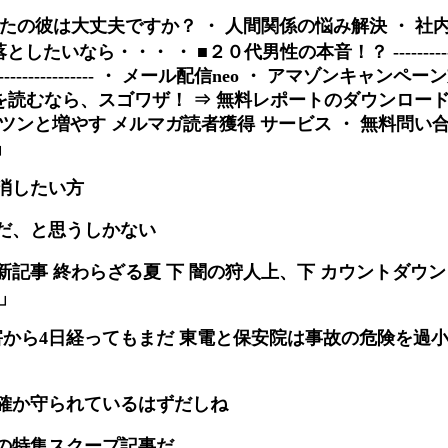
たの彼は大丈夫ですか？ ・ 人間関係の悩み解決 ・ 社
なら・・・ ・ ■２０代男性の本音！？ -----------------
----------------- ・ メール配信neo ・ アマゾンキャンペ
 を読むなら、スゴワザ！ ⇒ 無料レポートのダウンロー
ツンと増やす メルマガ読者獲得 サービス ・ 無料問い
」
消したい方
だ、と思うしかない
記事 終わらざる夏 下 闇の狩人上、下 カウントダウン
」
、災害から4日経ってもまだ 東電と保安院は事故の危険を過
確か守られているはずだしね
の特集スクープ記事だ