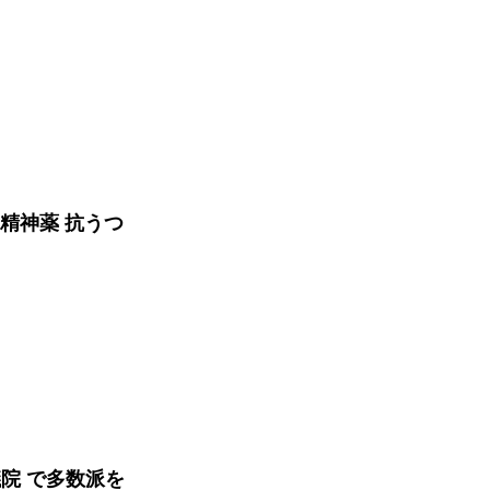
向精神薬 抗うつ
院 で多数派を