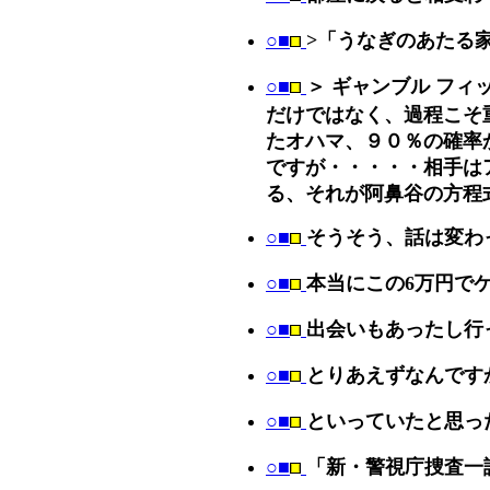
○■
>「うなぎのあたる
○■
＞ ギャンブル フ
だけではなく、過程こそ
たオハマ、９０％の確率
ですが・・・・・相手は
る、それが阿鼻谷の方程
○■
そうそう、話は変わ
○■
本当にこの6万円で
○■
出会いもあったし行っ
○■
とりあえずなんです
○■
といっていたと思っ
○■
「新・警視庁捜査一課