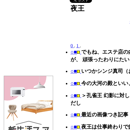
夜王
0
.
1
.
○■
でもね、エステ店の
が、 頑張ったわりにた
○■
いつかシンジ真司（
○■
今の大河の殿といい
○■
＞孔雀王 幻影に対
だし
○■
最近の画像つき記事 [
○■
夜王は仕事終わりで