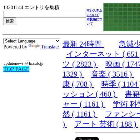
13201144 エントリを集積
本システム
について
本技術につ
いて
最新 24時間
急減
Powered by
Translate
インターネット ( 651 
ツ ( 2823 )
映画 ( 174
updatenews @ hr.sub.jp
TOP PAGE
1329 )
音楽 ( 3516 )
康 ( 708 )
時季 ( 1104 
ッション ( 460 )
書籍 
ャー ( 1161 )
学術 科学 
然 ( 1161 )
ファンシー (
)
アート 芸術 ( 188 )