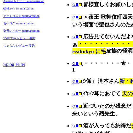
Amazon レビュー summarization
○■
皆様宜しくお願いし
価格.com summarization
○■
＞夜王 歌舞伎町四
アットコスメ summarization
食べログ summarization
いう場面で聖也さんのた
楽天レビュー summarization
○■
広告見てないんだよ
TSUTAYA レビュー 要約
・・・・・・・・・・
ぁ
じゃらん レビュー 要約
皮族の軽演劇
realtokyo に毛
○■
・・・・・・・★・
Splog Filter
1
○■
9係」 滝本さん
新・科
○■
ｲﾔﾎﾝ耳にあてて
天の
○■
近づいたのが残念だ
来いという烈先生、
○■
酒が入っても納得だ
いやっとバキが