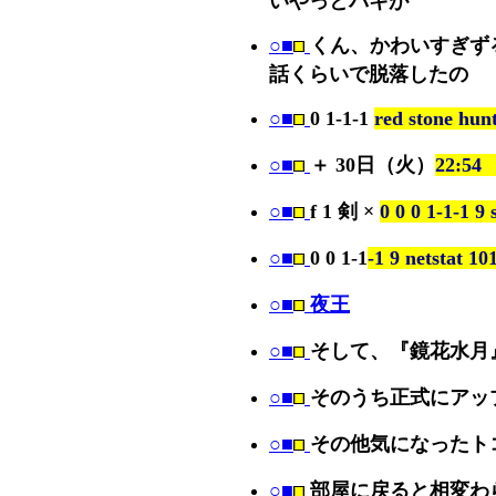
○■
くん、かわいすぎず
話くらいで脱落したの
○■
0 1-1-1
red stone 
○■
＋ 30日（火）
22:
○■
f 1 剣 ×
0 0 0 1-1-1 
○■
0 0 1-1
-1 9 netstat 10
○■
夜王
○■
そして、『鏡花水月
○■
そのうち正式にアッ
○■
その他気になったト
○■
部屋に戻ると相変わ