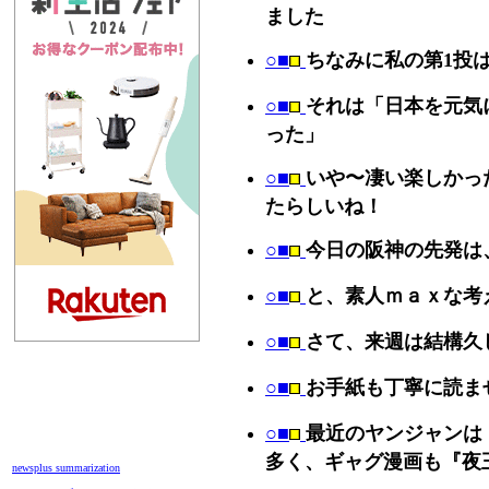
ました
○■
ちなみに私の第1投は
○■
それは「日本を元気
った」
○■
いや〜凄い楽しかっ
たらしいね！
○■
今日の阪神の先発は
○■
と、素人ｍａｘな考
○■
さて、来週は結構久
○■
お手紙も丁寧に読ま
○■
最近のヤンジャンは
多く、ギャグ漫画も『夜
newsplus summarization