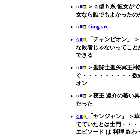
○■
＞ｂ型ｈ系 彼女が
女なら誰でもよかったの
○■
<img src=
○■
「チャンピオン」 
な敗者じゃないってこと
できる
○■
＞聖闘士聖矢冥王神
ぐ・・・・・・・・・数
オン
○■
＞夜王 遼介の慕い
だった
○■
「ヤンジャン」 ＞
てていたとは土門・・・
エピソード は 料理 終