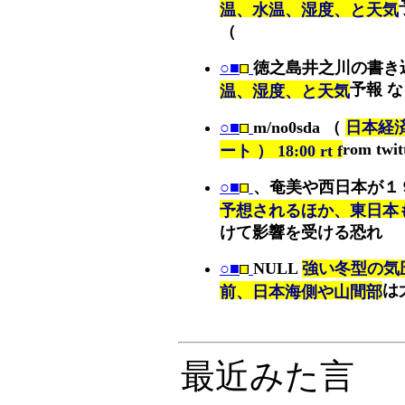
温、水温、湿度、と天気
（
○■
徳之島井之川の書き
予報 
温、湿度、と天気
○■
m/no0sda （
日本経済
rom twit
ート ） 18:00 rt f
○■
、奄美や西日本が１
予想されるほか、東日本
けて影響を受ける恐れ
○■
NULL
強い冬型の気
は
前、日本海側や山間部
最近みた言