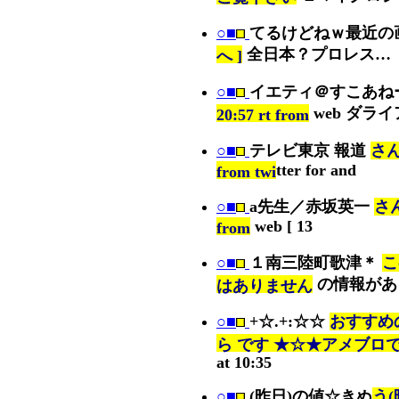
○■
てるけどねｗ最近の
全日本？プロレス…
へ ]
○■
イエティ＠すこあね
web ダラ
20:57 rt from
○■
テレビ東京 報道
さん
tter for and
from twi
○■
a先生／赤坂英一
さん
web [ 13
from
○■
１南三陸町歌津＊
こ
の情報があ
はありません
○■
+☆.+:☆☆
おすすめ
ら です ★☆★アメブロ
at 10:35
○■
(昨日)の値☆きぬ
う