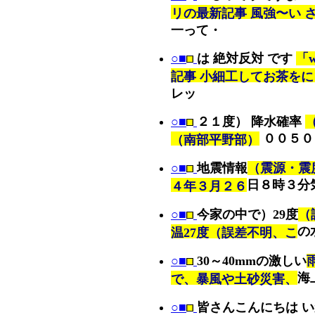
リの最新記事 風強〜い 
一って・
○■
は 絶対反対 です
「
記事 小細工してお茶を
レッ
○■
２１度） 降水確率
００５０
（南部平野部）
○■
地震情報
（震源・震
日８時３分
４年３月２６
○■
今家の中で）29度
（
の
温27度（誤差不明、こ
○■
30～40mmの激しい
海
で、暴風や土砂災害、
○■
皆さんこんにちは 