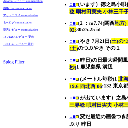
Amazon レビュー summarization
○■
います）徳之島小唄
価格.com summarization
稔 唄村田実夫 小林三千
アットコスメ summarization
○■
2 ：m7.74(関西
地方)：
食べログ summarization
30:25.25 id
02:
楽天レビュー summarization
TSUTAYA レビュー 要約
○■
やき 7月21日(
土)のつ
じゃらん レビュー 要約
のつぶやき その１
(土)
○■
昨日)の日最大瞬間
Splog Filter
1 鹿児島県 溝辺
秒)
○■
(メートル毎秒)1
北海
:132 東京
19.6 西北西 06
○■
が出ています）之島
三界稔 唄村田実夫 小林
○■
変だ最近の画像つき
ぶり 昨日