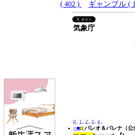
( 402 )
ギャンブル ( 10
気象庁
0
.
1
.
2
.
3
.
4
.
○■
パレオ＆パレナ（公