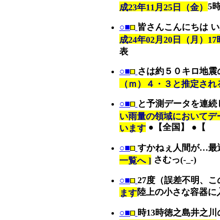
5
成23年11月25日（金）
○■
皆さんこんにちは 
成24年02月20日（月）17
表
○■
さは約５０キロ地震
（ｍ）４・３と推定され
○■
と予測データを連続
い雨量の領域においてデ
●【全国】 ●【
います
○■
すかねぇ人間が…最
さむっ(-_-)
一覧へ ]
○■
27度（誤差不明、こ
陸上の小さな容器に
ます
○■
時13時徳之島井之川