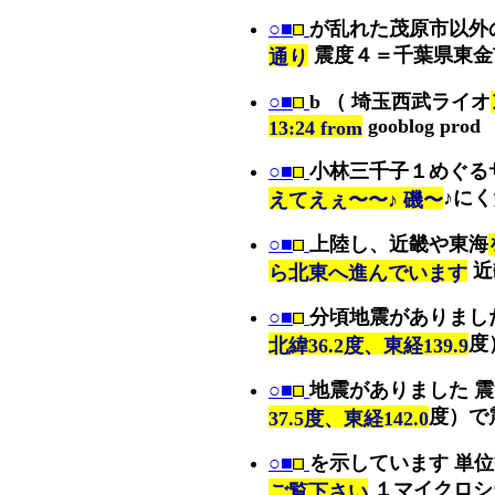
○■
が乱れた茂原市以外
震度４＝千葉県東金
通り
○■
b （ 埼玉西武ライオ
gooblog prod
13:24 from
○■
小林三千子１めぐる
♪に
えてえぇ〜〜♪ 磯〜
○■
上陸し、近畿や東海
近
ら北東へ進んでいます
○■
分頃地震がありまし
度
北緯36.2度、東経139.9
○■
地震がありました 
度）で
37.5度、東経142.0
○■
を示しています 単
１マイクロシ
ご覧下さい