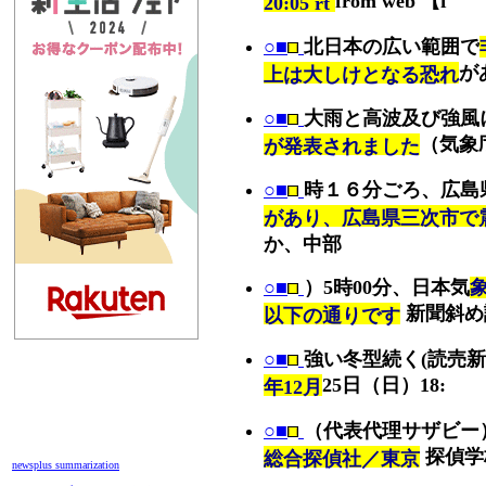
from web 【f
20:05 rt
○■
北日本の広い範囲で
が
上は大しけとなる恐れ
○■
大雨と高波及び強風
（気象
が発表されました
○■
時１６分ごろ、広島
があり、広島県三次市で
か、中部
○■
）5時00分、日本気
新聞斜め
以下の通りです
○■
強い冬型続く(読売新
25日（日）18:
年12月
○■
（代表代理サザビー
探偵学
総合探偵社／東京
newsplus summarization