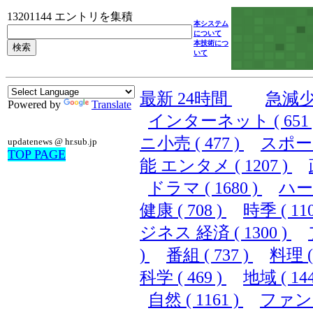
13201144 エントリを集積
本システム
について
本技術につ
いて
最新 24時間
急減
Powered by
Translate
インターネット ( 651 
ニ小売 ( 477 )
スポーツ 
updatenews @ hr.sub.jp
TOP PAGE
能 エンタメ ( 1207 )
ドラマ ( 1680 )
ハード
健康 ( 708 )
時季 ( 110
ジネス 経済 ( 1300 )
)
番組 ( 737 )
料理 ( 
科学 ( 469 )
地域 ( 144
自然 ( 1161 )
ファンシ