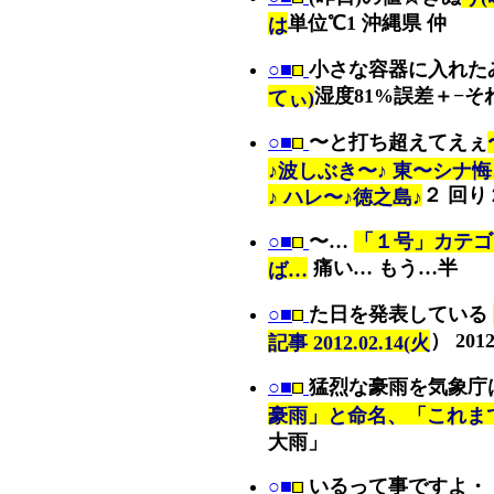
単位℃1 沖縄県 仲
は
○■
小さな容器に入れた
湿度81%誤差＋−そ
てぃ)
○■
〜と打ち超えてえぇ
♪波しぶき〜♪ 東〜シナ悔
２ 回
♪ ハレ〜♪徳之島♪
○■
〜…
「１号」カテゴ
痛い… もう…半
ば…
○■
た日を発表している
） 2012
記事 2012.02.14(火
○■
猛烈な豪雨を気象庁
豪雨」と命名、「これま
大雨」
○■
いるって事ですよ・