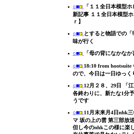
○■
「１１全日本模型ホ
新記事 １１全日本模型
ｒ】
○■
とすると物語での「
味が行く
○■
「母の背になかなか
○■
18:10 from hoo
ので、今日は一日ゆっく
○■
12月２８、29日 
各終わりに、新たな1分
うです
○■
11月末来月4日nh
マ 坂の上の雲 第三部放
但し今のnhkこの様に楽