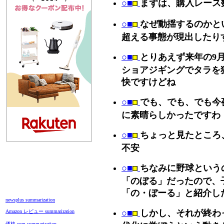
○■
まずは、購入レース
○■
なぜ動揺するのかと
超える事態が現出したり
○■
とりあえず来年の9
ショアジギングでタラを
快ですけどね
○■
でも、でも、でも今
に素晴らしかったですわ
○■
ちょっと見たところ
不安
○■
ちなみに野球という
「のぼる」だったので、
「の・ぼーる」と紹介し
newsplus summarization
○■
しかし、それが終わ
Amazon レビュー summarization
価格.com summarization