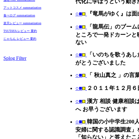
代化に学ぼうという動き
アットコスメ summarization
○■
『竜馬がゆく』は面
食べログ summarization
楽天レビュー summarization
○■
「龍馬伝」のブーム
TSUTAYA レビュー 要約
ところで一発ドカーンと
じゃらん レビュー 要約
ない
○■
「いのちを歌うあし
Splog Filter
がとうございました
○■
「 秋山真之 」の言
○■
２０１１年１２月６
○■
漢方 相談 健康相談
へ お早うございます
○■
韓国の小中学生200
安婦に関する認識調査」
「知らない」と答えたこ