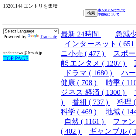
13201144 エントリを集積
本システムについて
本技術について
最新 24時間
急減
Powered by
Translate
インターネット ( 651 
ニ小売 ( 477 )
スポーツ 
updatenews @ hr.sub.jp
TOP PAGE
能 エンタメ ( 1207 )
ドラマ ( 1680 )
ハード
健康 ( 708 )
時季 ( 110
ジネス 経済 ( 1300 )
)
番組 ( 737 )
料理 ( 
科学 ( 469 )
地域 ( 144
自然 ( 1161 )
ファンシ
( 402 )
ギャンブル ( 10