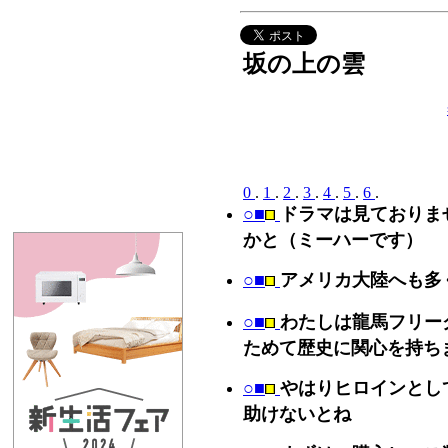
坂の上の雲
0
.
1
.
2
.
3
.
4
.
5
.
6
.
○■
ドラマは見ておりま
かと（ミーハーです）
○■
アメリカ大陸へも多
○■
わたしは龍馬フリー
ためて歴史に関心を持ち
○■
やはりヒロインとし
助けないとね