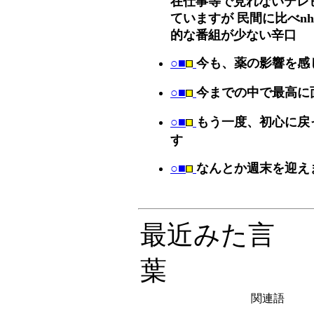
在仕事等で見れないテレ
ていますが 民間に比べn
的な番組が少ない辛口
○■
今も、薬の影響を感
○■
今までの中で最高に
○■
もう一度、初心に戻
す
○■
なんとか週末を迎え
最近みた言
葉
関連語