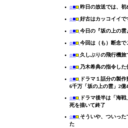
○■
昨日の放送では、初
○■
好古はカッコイイで
○■
今日の『坂の上の雲
○■
今回は（も）断念で
○■
久しぶりの飛行機旅
○■
乃木希典の指令した
○■
ドラマ１話分の製作
6千万「坂の上の雲」2億
○■
ドラマ後半は「海戦
死を描いて終了
○■
そういや、ついった
た