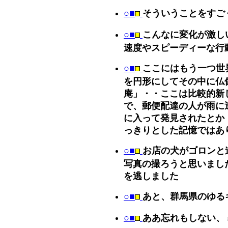
○■
そういうことをすご
○■
こんなに変化が激し
速度やスピーディーな行
○■
ここにはもう一つ世
を円形にしてその中に仏
庵」・・ここは比較的新
で、郵便配達の人が雨に
に入って発見されたとか
っきりとした記憶ではあ
○■
お店の犬がゴロンと
写真の撮ろうと思いまし
を逃しました
○■
あと、群馬県のゆる
○■
ああ忘れもしない、 sta