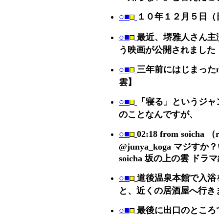
○■
１０年１２月５日（
○■
最近、堺雅人さん主
う映画が公開されました
○■
三年前にはじまった
雲】
○■
「寝る」というジャ
のことなんですが、
○■
02:18 from soicha （
@junya_koga マジすか？
soicha 坂の上の雲 ド
○■
道後温泉本館で入浴
と、近くの居酒屋へ行き
○■
最後に出口のところ