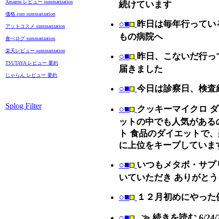
Amazon レビュー summarization
続けています
価格.com summarization
○■
昨日は毎年行ってい
アットコスメ summarization
もの病院へ
食べログ summarization
楽天レビュー summarization
○■
昨日、こないだ行っ
TSUTAYA レビュー 要約
届きました
じゃらん レビュー 要約
○■
今日は診察日、検査結
Splog Filter
○■
クッキーマイクロ ダ
ットの中でも人気がある
ト 食品のダイエットで
に上位をキープしていま
○■
いつもメタボ・サプ
いていただき ありがと
○■
１２月初めにやった
○■
_≫ 続きを読む 6/24