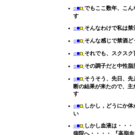
○■
でもここ数年、こん
す
○■
そんなわけで私は禁
○■
そんな感じで禁酒ど
○■
それでも、スクスク
○■
その調子だと中性脂
○■
そうそう、先日、先
断の結果が来たので、主
す
○■
しかし，どうにか体
い
○■
しかし血液は・・・
病院へ・・・・ 『高脂