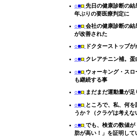
○■
先日の健康診断の結
年ぶりの要医療判定に
○■
会社の健康診断の結
が改善された
○■
ドクターストップが
○■
クレアチニン補。蛋白
○■
ウォーキング・スロ
も継続する事
○■
まだまだ運動量が足
○■
ところで、私、何を
うか？（クラゲは考えない
○■
でも、検査の数値が
肪が高い！」を証明して