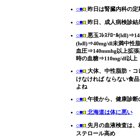
○■
昨日は腎臓内科の定
○■
昨日、成人病検診結
○■
悪玉ｺﾚｽﾃﾛｰﾙ(ldl)⇒1
(hdl)⇒40mg/dl未満中
血圧⇒140mmhg以上拡
時の血糖⇒110mg/dl以上
○■
大体、中性脂肪・コ
けなければ ならない食
よね
○■
午後から、健康診断
○■
北海道は体に悪い
○■
先月の血液検査は、
ステロール高め