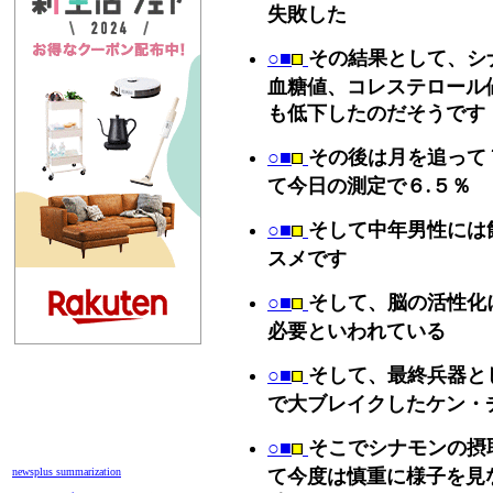
失敗した
○■
その結果として、シ
血糖値、コレステロール
も低下したのだそうです
○■
その後は月を追って
て今日の測定で６.５％
○■
そして中年男性には
スメです
○■
そして、脳の活性化
必要といわれている
○■
そして、最終兵器と
で大ブレイクしたケン・
○■
そこでシナモンの摂
newsplus summarization
て今度は慎重に様子を見