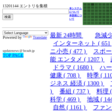
13201144 エントリを集積
本システム
について
本技術につ
いて
最新 24時間
急減
Powered by
Translate
インターネット ( 651 
ニ小売 ( 477 )
スポーツ 
updatenews @ hr.sub.jp
TOP PAGE
能 エンタメ ( 1207 )
ドラマ ( 1680 )
ハード
健康 ( 708 )
時季 ( 110
ジネス 経済 ( 1300 )
)
番組 ( 737 )
料理 ( 
科学 ( 469 )
地域 ( 144
自然 ( 1161 )
ファンシ