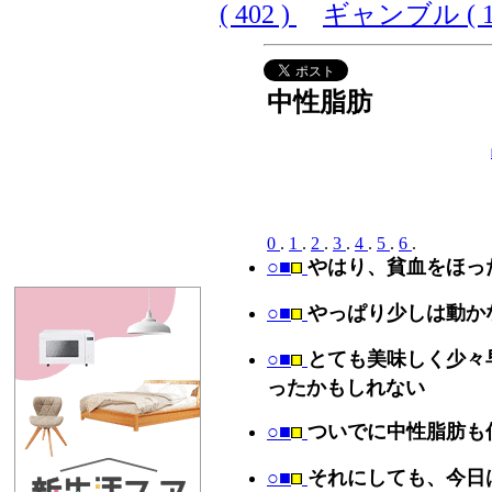
( 402 )
ギャンブル ( 10
中性脂肪
0
.
1
.
2
.
3
.
4
.
5
.
6
.
○■
やはり、貧血をほっ
○■
やっぱり少しは動か
○■
とても美味しく少々
ったかもしれない
○■
ついでに中性脂肪も
○■
それにしても、今日