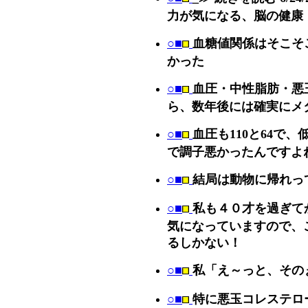
力が気になる、脳の健康
○■
血糖値関係はそこそ
かった
○■
血圧・中性脂肪・悪
ら、数年後には確実にメ
○■
血圧も110と64で、
で調子悪かったんですよ
○■
結局は動物に帰れっ
○■
私も４０才を過ぎて
気になっていますので、
るしかない！
○■
私「え～っと、その
○■
特に悪玉コレステロー