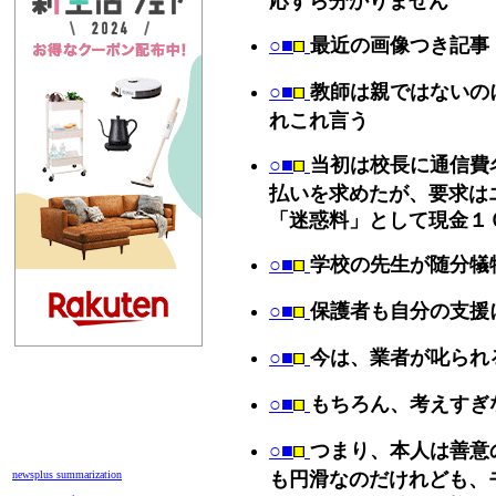
○■
最近の画像つき記事 [
○■
教師は親ではないの
れこれ言う
○■
当初は校長に通信費
払いを求めたが、要求は
「迷惑料」として現金１
○■
学校の先生が随分犠
○■
保護者も自分の支援
○■
今は、業者が叱られ
○■
もちろん、考えすぎ
○■
つまり、本人は善意
newsplus summarization
も円滑なのだけれども、