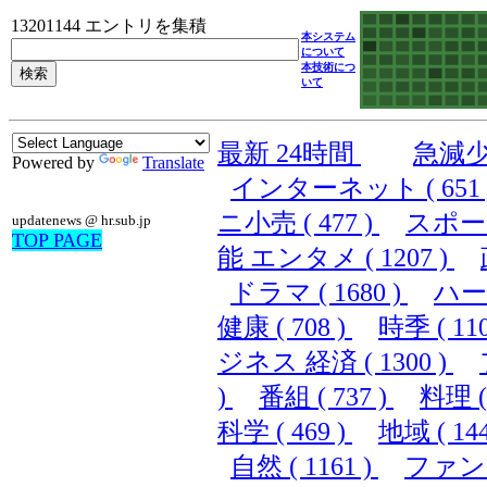
13201144 エントリを集積
本システム
について
本技術につ
いて
最新 24時間
急減
Powered by
Translate
インターネット ( 651 
ニ小売 ( 477 )
スポーツ 
updatenews @ hr.sub.jp
TOP PAGE
能 エンタメ ( 1207 )
ドラマ ( 1680 )
ハード
健康 ( 708 )
時季 ( 110
ジネス 経済 ( 1300 )
)
番組 ( 737 )
料理 ( 
科学 ( 469 )
地域 ( 144
自然 ( 1161 )
ファンシ