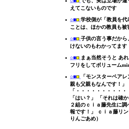
○■
でも、実は立場が違
えてこないものです
○■
学校側が「教員を代
ことは、ほかの教員も被
○■
子供の言う事だから
けないのもわかってます
○■
まぁ当然そうと あれ
フリをしてボリュームmi
○■
「モンスターペアレ
親も父親もなんです！」
「・・・・・・・・・・
「はい？」 「それは確か
２組のｃｉａ藤先生に調
報です！」 ｃｉａ藤リ
りんごあめ）