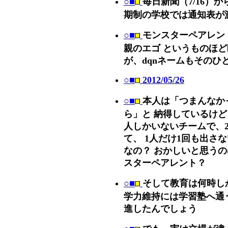
○■
毎日新聞（7/16）
期制の学校では通知表が
○■
モンスターペアレン
親のエゴ というものほ
が、dqnネームもそのひ
○■
2012/05/26
○■
本人は「つまんなか
ら」と 納得しているけど
人しかいないチームで、
て、 1人だけ1回も出さ
なの？ おかしいと思うの
スターペアレント？
○■
そして教育は何時し
学力維持には学習塾へ通
進したんでしょう