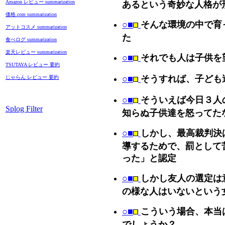
Amazon レビュー summarization
あるという奇妙な人格が
価格.com summarization
○■
そんな環境の中で育
アットコスメ summarization
た
食べログ summarization
楽天レビュー summarization
○■
それでも人は子供を
TSUTAYA レビュー 要約
○■
そうすれば、子ども
じゃらん レビュー 要約
○■
そういえば今日３人
Splog Filter
知らぬ子供達を怒ってた
○■
しかし、最高裁判決
導するためで、罰として
った」と認定
○■
しかし友人の選定は
の様な人はいないという
○■
こういう場合、本当
でしょうか？