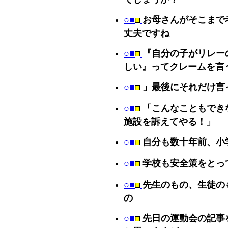
○■
お母さんがそこまで
丈夫ですね
○■
『自分の子がリレー
しい』ってクレームを言
○■
」最後にそれだけ言
○■
「こんなこともでき
施設を訴えてやる！」
○■
自分も数十年前、小
○■
学校も安全策をとっ
○■
先生のもの、生徒の
の
○■
先日の運動会の記事