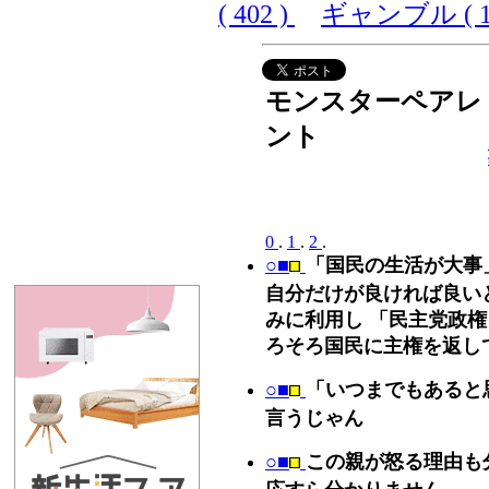
( 402 )
ギャンブル ( 10
モンスターペアレ
ント
0
.
1
.
2
.
○■
「国民の生活が大事
自分だけが良ければ良い
みに利用し 「民主党政権
ろそろ国民に主権を返し
○■
「いつまでもあると
言うじゃん
○■
この親が怒る理由も
応すら分かりません