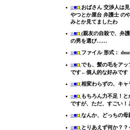
○■
おばさん 交渉人は
やつとか屋台 弁護士 の
みとか見てましたわ
○■
(親友の自殺で、弁護
の男を選び……
○■
ファイル 形式： dm
○■
でも、髪の毛をアッ
です←個人的な好みです
○■
相変わらずの、キャ
○■
もちろん力不足！と
ですが、ただ、すごい！
○■
なんか、どっちの母
○■
とりあえず何か？？