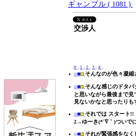
ギャンブル ( 1081 )
交渉人
0
.
1
.
2
.
3
.
4
.
○■
そんなのが色々凝縮
○■
そんな感じのドタバ
と思いながら最後まで見
見ないかなと思ったりも
○■
それでは スタート!
2→ゆーき(*´∇｀)つい
○■
それが緊張感をなく