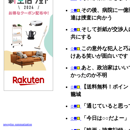
○■
その後、病院に一億
達は捜査に向かう
○■
そして折紙が交渉人
共にする
○■
この意外な犯人と巧
けある笑いが面白いです
○■
あと、政治家はいい
かったのか不明
○■
【送料無料！ポイン
籠城
○■
「通じていると思っ
○■
「今日は○○だよー」
newsplus summarization