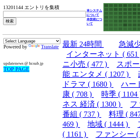
13201144 エントリを集積
本システム
について
本技術につ
いて
最新 24時間
急減
Powered by
Translate
インターネット ( 651 
ニ小売 ( 477 )
スポーツ 
updatenews @ hr.sub.jp
TOP PAGE
能 エンタメ ( 1207 )
ドラマ ( 1680 )
ハード
康 ( 708 )
時季 ( 1104 
ネス 経済 ( 1300 )
フ
番組 ( 737 )
料理 ( 847
469 )
地域 ( 1444 )
( 1161 )
ファンシー ( 1