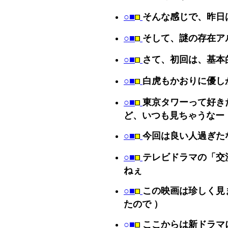
○■
そんな感じで、昨日
○■
そして、謎の存在ア
○■
さて、初回は、基本
○■
白虎もかおりに優し
○■
東京タワーって好き
ど、いつも見ちゃうなー
○■
今回は良い人過ぎた
○■
テレビドラマの「交
ねぇ
○■
この映画は珍しく見
たので ）
○■
ここからは新ドラマ