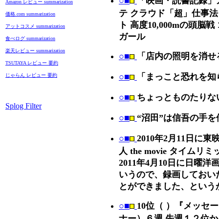
○■
「映画・読書記録」
Amazon レビュー summarization
テ クラウド「超」仕事法 交
価格.com summarization
ト 高度10,000mの頭
アットコスメ summarization
ガール
食べログ summarization
楽天レビュー summarization
○■
「店内の照明を消せ
TSUTAYA レビュー 要約
○■
「まっこと恐れを知
じゃらん レビュー 要約
○■
ちょっとものたりな
Splog Filter
○■
“沼田”は信吾の手を
○■
2010年2月11日
人 the movie タイム
2011年4月10日に日
いうので、録画しておい
とができました、という
○■
10位（ ）『メッセ
ナー）６週 先週１２位