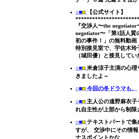
○■
【公式サイト】
**********************
『交渉人〜the negotia
negotiator〜「第1
初の事件！」の無料動画 
特別接見室で、宇佐木玲
（城田優）と接見してい
○■
米倉涼子主演の心理
きましたよ～
○■
今回の冬ドラマも、
○■
主人公の遠野麻衣子
れ自主性が上部から制限
○■
テキストパートで集
すが、 交渉中にその情
ナスポイントかな