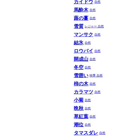
カイドウ
自然
馬酔木
自然
蕗の薹
自然
雪質
レジャー
自然
マンサク
自然
結氷
自然
ロウバイ
自然
開成山
自然
冬空
自然
雪囲い
時季
自然
柿の木
自然
カラマツ
自然
小菊
自然
晩秋
自然
草紅葉
自然
潮位
自然
タマスダレ
自然