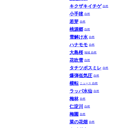
キクザキイチゲ
自然
小手毬
自然
若芽
自然
桃源郷
自然
雪解け水
自然
ハナモモ
自然
大島桜
地域
自然
花吹雪
自然
タチツボスミレ
自然
爆弾低気圧
自然
横転
ニュース
自然
ラッパ水仙
自然
梅林
自然
仁淀川
自然
梅園
自然
菜の花畑
自然