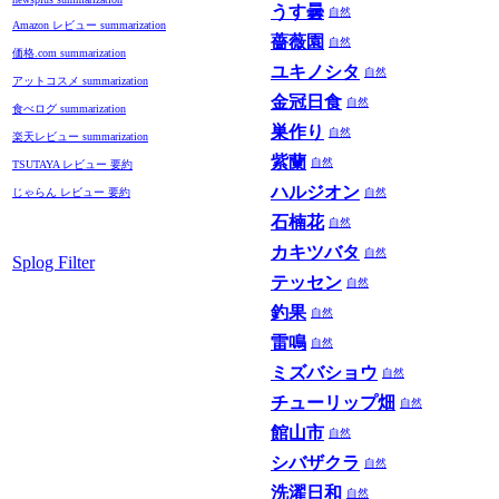
うす曇
自然
Amazon レビュー summarization
薔薇園
自然
価格.com summarization
ユキノシタ
自然
アットコスメ summarization
金冠日食
自然
食べログ summarization
巣作り
自然
楽天レビュー summarization
紫蘭
自然
TSUTAYA レビュー 要約
ハルジオン
じゃらん レビュー 要約
自然
石楠花
自然
カキツバタ
自然
Splog Filter
テッセン
自然
釣果
自然
雷鳴
自然
ミズバショウ
自然
チューリップ畑
自然
館山市
自然
シバザクラ
自然
洗濯日和
自然