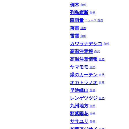
倒木
自然
列島縦断
自然
降雨量
ニュース
自然
落雷
自然
雷雲
自然
カワラナデシコ
自然
高温注意報
自然
高温注意情報
自然
ヤマモモ
自然
緑のカーテン
自然
オカトラノオ
自然
早池峰山
自然
レンゲツツジ
自然
九州地方
自然
額紫陽花
自然
ササユリ
自然