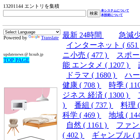
13201144 エントリを集積
本システムについて
本技術について
最新 24時間
急減
Powered by
Translate
インターネット ( 651 
ニ小売 ( 477 )
スポーツ 
updatenews @ hr.sub.jp
TOP PAGE
能 エンタメ ( 1207 )
ドラマ ( 1680 )
ハード
健康 ( 708 )
時季 ( 110
ジネス 経済 ( 1300 )
)
番組 ( 737 )
料理 ( 
科学 ( 469 )
地域 ( 144
自然 ( 1161 )
ファンシ
( 402 )
ギャンブル ( 10