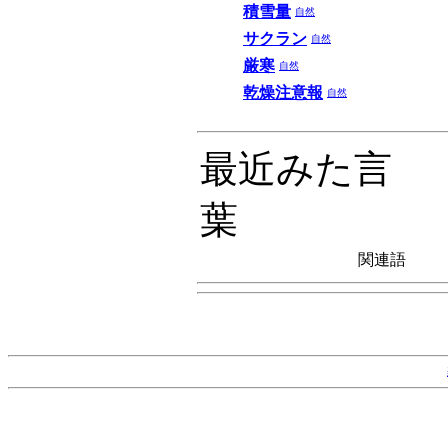
積雪量
自然
サクラン
自然
厳寒
自然
乾燥注意報
自然
最近みた言
葉
関連語