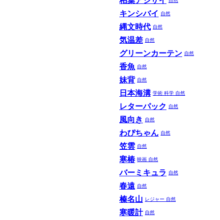
柏葉アジサイ
自然
キンシバイ
自然
縄文時代
自然
気温差
自然
グリーンカーテン
自然
香魚
自然
妹背
自然
日本海溝
学術 科学
自然
レターパック
自然
風向き
自然
わぴちゃん
自然
笠雲
自然
寒椿
映画
自然
バーミキュラ
自然
春遠
自然
榛名山
レジャー
自然
寒暖計
自然