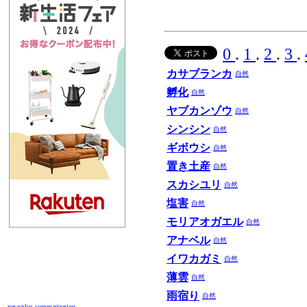
0
.
1
.
2
.
3
.
カサブランカ
自然
孵化
自然
ヤブカンゾウ
自然
シンシン
自然
ギボウシ
自然
置き土産
自然
スカシユリ
自然
塩害
自然
モリアオガエル
自然
アナベル
自然
イワカガミ
自然
薄雲
自然
雨宿り
自然
newsplus summarization