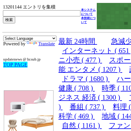
13201144 エントリを集積
本システム
について
本技術につ
いて
最新 24時間
急減
Powered by
Translate
インターネット ( 651 
ニ小売 ( 477 )
スポーツ 
updatenews @ hr.sub.jp
TOP PAGE
能 エンタメ ( 1207 )
ドラマ ( 1680 )
ハード
健康 ( 708 )
時季 ( 110
ジネス 経済 ( 1300 )
)
番組 ( 737 )
料理 ( 
科学 ( 469 )
地域 ( 144
自然 ( 1161 )
ファンシ