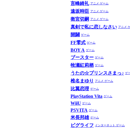
言峰綺礼
アニメ
ゲーム
遠坂時臣
アニメ
ゲーム
衛宮切嗣
アニメ
ゲーム
真剣で私に恋しなさい
アニメ
開闢
ゲーム
FF零式
ゲーム
BOY A
ゲーム
ブースター
ゲーム
牧瀬紅莉栖
ゲーム
うたの☆プリンスさまっ♪
ゲ
椎名まゆり
アニメ
ゲーム
比翼恋理
ゲーム
PlayStation Vita
ゲーム
WiiU
ゲーム
PSVITA
ゲーム
米長邦雄
ゲーム
ピグライフ
インターネット
ゲーム