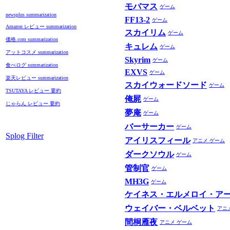
モバマス
ゲーム
newsplus summarization
FF13-2
ゲーム
Amazon レビュー summarization
スカイリム
ゲーム
価格.com summarization
キュレム
ゲーム
アットコスメ summarization
Skyrim
ゲーム
食べログ summarization
EXVS
ゲーム
楽天レビュー summarization
スカイウォードソード
ゲーム
TSUTAYA レビュー 要約
俺屍
ゲーム
じゃらん レビュー 要約
夢庵
ゲーム
バーサーカー
ゲーム
Splog Filter
アイリスフィール
アニメ
ゲーム
ダークソウル
ゲーム
管制官
ゲーム
MH3G
ゲーム
ケイネス・エルメロイ・ア
ウェイバー・ベルベット
アニ
間桐雁夜
アニメ
ゲーム