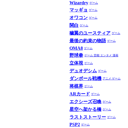
Wizardry
ゲーム
マッギョ
ゲーム
オワコン
ゲーム
関白
ゲーム
穢翼のユースティア
ゲーム
最後の約束の物語
ゲーム
QMA8
ゲーム
野球拳
ゲーム
芸能 エンタメ
漫画
立体視
ゲーム
デュオデシム
ゲーム
ダンボール戦機
アニメ
ゲーム
将棋界
ゲーム
ARカード
ゲーム
エクシーズ召喚
ゲーム
星空へ架かる橋
ゲーム
ラストストーリー
ゲーム
PSP2
ゲーム