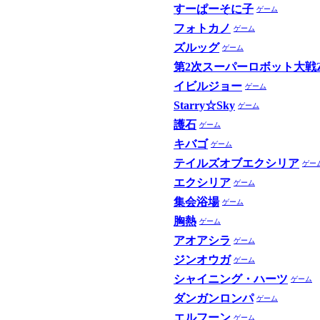
すーぱーそに子
ゲーム
フォトカノ
ゲーム
ズルッグ
ゲーム
第2次スーパーロボット大戦
イビルジョー
ゲーム
Starry☆Sky
ゲーム
護石
ゲーム
キバゴ
ゲーム
テイルズオブエクシリア
ゲー
エクシリア
ゲーム
集会浴場
ゲーム
胸熱
ゲーム
アオアシラ
ゲーム
ジンオウガ
ゲーム
シャイニング・ハーツ
ゲーム
ダンガンロンパ
ゲーム
エルフーン
ゲーム